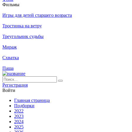
Филь­мы
Игры для детей старшего возраста
Тростинка на ветру
Треугольник судьбы
Мираж
Схватка
Паша
Ре­ги­ст­ра­ция
Вой­ти
Глав­ная стра­ни­ца
Подборки
2022
2023
2024
2025