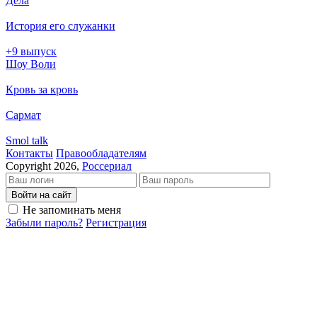
Дела
История его служанки
+9 выпуск
Шоу Воли
Кровь за кровь
Сармат
Smol talk
Кон­так­ты
Пра­во­об­ла­да­те­лям
Copyright 2026,
Россериал
Войти на сайт
Не запоминать меня
Забыли пароль?
Регистрация