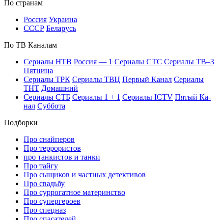
По стра­нам
Рос­сия
Ук­раи­на
СССР
Бе­ла­русь
По ТВ Ка­на­лам
Се­риа­лы НТВ
Рос­сия — 1
Се­риа­лы СТС
Се­риа­лы ТВ–3
Пят­ни­ца
Се­риа­лы ТРК
Се­риа­лы ТВЦ
Пер­вый Ка­нал
Се­риа­лы
ТНТ
До­маш­ний
Се­риа­лы СТБ
Се­риа­лы 1 + 1
Се­риа­лы ICTV
Пя­тый Ка­
нал
Суб­бо­та
Подборки
Про снайперов
Про террористов
про танкистов и танки
Про тайгу
Про сыщиков и частных детективов
Про свадьбу
Про суррогатное материнство
Про супергероев
Про спецназ
Про спасателей