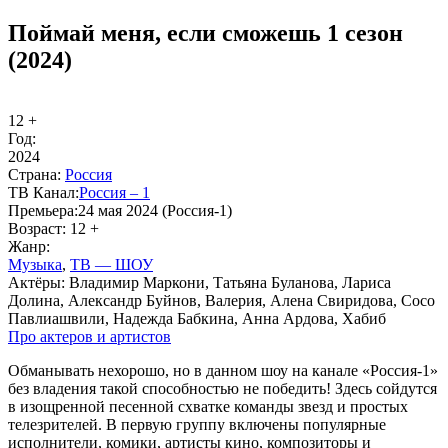
Поймай меня, если сможешь 1 сезон
(2024)
12 +
Год:
2024
Стра­на:
Рос­сия
ТВ Ка­нал:
Рос­сия – 1
Пре­мье­ра:
24 мая 2024 (Россия-1)
Воз­раст:
12 +
Жанр:
Му­зы­ка
,
ТВ — ШОУ
Ак­тё­ры:
Владимир Маркони, Татьяна Буланова, Лариса
Долина, Александр Буйнов, Валерия, Алена Свиридова, Сосо
Павлиашвили, Надежда Бабкина, Анна Ардова, Хабиб
Про ак­те­ров и ар­ти­стов
Обманывать нехорошо, но в данном шоу на канале «Россия-1»
без владения такой способностью не победить! Здесь сойдутся
в изощренной песенной схватке команды звезд и простых
телезрителей. В первую группу включены популярные
исполнители, комики, артисты кино, композиторы и