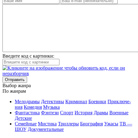
Введите код с картинки:
Отправить
Вы­бор жан­ра
По жан­рам
Ме­ло­дра­мы
Де­тек­ти­вы
Кри­ми­нал
Бое­ви­ки
При­клю­че­
ния
Ко­ме­дия
Му­зы­ка
Фан­та­сти­ка
Фэн­те­зи
Спорт
Ис­то­рия
Дра­мы
Во­ен­ные
Дет­ские
Се­мей­ные
Мис­ти­ка
Трил­ле­ры
Био­гра­фия
Ужа­сы
ТВ —
ШОУ
До­ку­мен­таль­ные