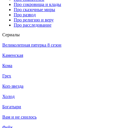
Про сокровища и клады
Про сказочные миры
Про развод
Про религию и веру
Про расследование
Се­риа­лы
Великолепная пятерка 8 сезон
Каменская
Кома
Грех
Коп-звезда
Холод
Богатыри
Вам и не снилось
Фейк