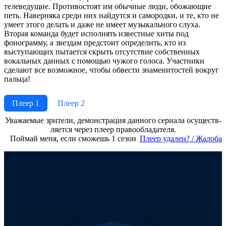
телеведущие. Противостоят им обычные люди, обожающие
петь. Наверняка среди них найдутся и самородки, и те, кто не
умеет этого делать и даже не имеет музыкального слуха.
Вторая команда будет исполнять известные хиты под
фонограмму, а звездам предстоит определить, кто из
выступающих пытается скрыть отсутствие собственных
вокальных данных с помощью чужого голоса. Участники
сделают все возможное, чтобы обвести знаменитостей вокруг
пальца!
Плеер 1
Плеер 2
Ува­жае­мые зри­те­ли, де­мон­ст­ра­ция дан­но­го се­риа­ла осу­ще­ст­в­
ля­ет­ся че­рез пле­ер пра­во­об­ла­да­те­ля.
Поймай меня, если сможешь 1 сезон
Пле­ер уда­лен? / Жа­ло­ба