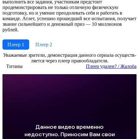
выполнить все задания, участникам предстоит
продемонстрировать не только отличную физическую
подготовку, но и умение преодолевать себя и работать в
команде. Атлет, успешно прошедший все испытания, получает
звание сильнейшего и денежный приз — 10 миллионов
рублей.
Плеер 1
Плеер 2
Ува­жае­мые зри­те­ли, де­мон­ст­ра­ция дан­но­го се­риа­ла осу­ще­ст­в­
ля­ет­ся че­рез пле­ер пра­во­об­ла­да­те­ля.
Титаны
Пле­ер уда­лен? / Жа­ло­ба