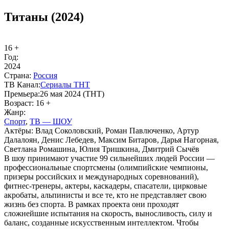
Титаны (2024)
16 +
Год:
2024
Стра­на:
Рос­сия
ТВ Ка­нал:
Се­риа­лы ТНТ
Пре­мье­ра:
26 мая 2024 (ТНТ)
Воз­раст:
16 +
Жанр:
Спорт
,
ТВ — ШОУ
Ак­тё­ры:
Влад Соколовский, Роман Павлюченко, Артур
Далалоян, Денис Лебедев, Максим Битаров, Дарья Нагорная,
Светлана Ромашина, Юлия Тришкина, Дмитрий Сычёв
В шоу принимают участие 99 сильнейших людей России —
профессиональные спортсмены (олимпийские чемпионы,
призеры российских и международных соревнований),
фитнес-тренеры, актеры, каскадеры, спасатели, цирковые
акробаты, альпинисты и все те, кто не представляет свою
жизнь без спорта. В рамках проекта они проходят
сложнейшие испытания на скорость, выносливость, силу и
баланс, созданные искусственным интеллектом. Чтобы