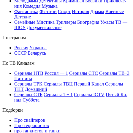
Ме­ло­дра­мы
Де­тек­ти­вы
Кри­ми­нал
Бое­ви­ки
При­клю­че­
ния
Ко­ме­дия
Му­зы­ка
Фан­та­сти­ка
Фэн­те­зи
Спорт
Ис­то­рия
Дра­мы
Во­ен­ные
Дет­ские
Се­мей­ные
Мис­ти­ка
Трил­ле­ры
Био­гра­фия
Ужа­сы
ТВ —
ШОУ
До­ку­мен­таль­ные
По стра­нам
Рос­сия
Ук­раи­на
СССР
Бе­ла­русь
По ТВ Ка­на­лам
Се­риа­лы НТВ
Рос­сия — 1
Се­риа­лы СТС
Се­риа­лы ТВ–3
Пят­ни­ца
Се­риа­лы ТРК
Се­риа­лы ТВЦ
Пер­вый Ка­нал
Се­риа­лы
ТНТ
До­маш­ний
Се­риа­лы СТБ
Се­риа­лы 1 + 1
Се­риа­лы ICTV
Пя­тый Ка­
нал
Суб­бо­та
Подборки
Про снайперов
Про террористов
про танкистов и танки