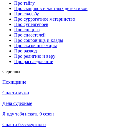
Про тайгу
Про сыщиков и частных детективов
Про свадьбу
Про суррогатное материнство
Про супергероев
Про спецназ
Про спасателей
Про сокровища и клады
Про сказочные миры
Про развод
Про религию и веру
Про расследование
Се­риа­лы
Похищение
Спасти мужа
Дела судебные
Я иду тебя искать 9 сезон
Спасти бессмертного