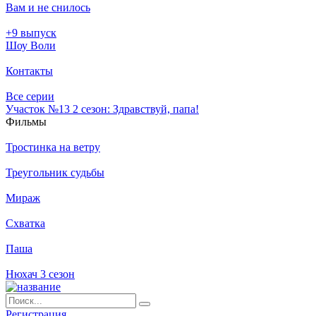
Вам и не снилось
+9 выпуск
Шоу Воли
Контакты
Все серии
Участок №13 2 сезон: Здравствуй, папа!
Филь­мы
Тростинка на ветру
Треугольник судьбы
Мираж
Схватка
Паша
Нюхач 3 сезон
Ре­ги­ст­ра­ция