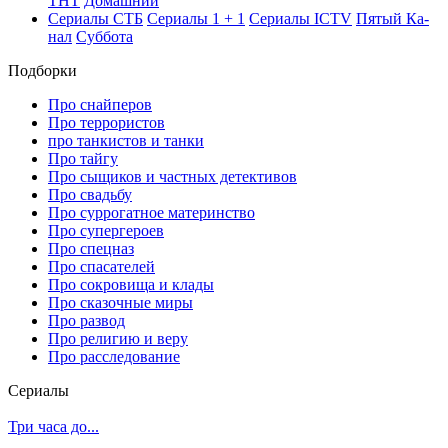
ТНТ
До­маш­ний
Се­риа­лы СТБ
Се­риа­лы 1 + 1
Се­риа­лы ICTV
Пя­тый Ка­
нал
Суб­бо­та
Подборки
Про снайперов
Про террористов
про танкистов и танки
Про тайгу
Про сыщиков и частных детективов
Про свадьбу
Про суррогатное материнство
Про супергероев
Про спецназ
Про спасателей
Про сокровища и клады
Про сказочные миры
Про развод
Про религию и веру
Про расследование
Се­риа­лы
Три часа до...