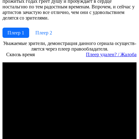
прожитых годах греет душу и пробуждает в сердце
ностальгию по тем радостным временам. Впрочем, и сейчас у
артистов зачастую все отлично, чем они с удовольствием
делятся со зрителями.
Плеер 1
Плеер 2
Ува­жае­мые зри­те­ли, де­мон­ст­ра­ция дан­но­го се­риа­ла осу­ще­ст­в­
ля­ет­ся че­рез пле­ер пра­во­об­ла­да­те­ля.
Сквозь время
Пле­ер уда­лен? / Жа­ло­ба