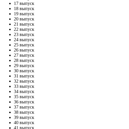
17 выпуск
18 выпуск
19 выпуск
20 выпуск
21 выпуск
22 выпуск
23 выпуск
24 выпуск
25 выпуск
26 выпуск
27 выпуск
28 выпуск
29 выпуск
30 выпуск
31 выпуск
32 выпуск
33 выпуск
34 выпуск
35 выпуск
36 выпуск
37 выпуск
38 выпуск
39 выпуск
40 выпуск
41 выпуск