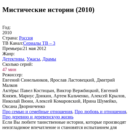
Мистические истории (2010)
Год:
2010
Стра­на:
Рос­сия
ТВ Ка­нал:
Се­риа­лы ТВ – 3
Пре­мье­ра:
21 мая 2012
Жанр:
Де­тек­ти­вы
,
Ужа­сы
,
Дра­мы
Сколь­ко се­рий:
47 мин
Ре­жис­сер:
Евгений Синельников, Ярослав Ластовецкий, Дмитрий
Малков
Ак­тё­ры:
Павел Костицын, Виктор Вержбицкий, Евгений
Князев, Мариус Донкин, Артем Кальченко, Алексей Крылов,
Николай Вюни, Алексей Комаровский, Ирина Шумейко,
Оксана Дворниченко
Про се­мью и се­мей­ные от­но­ше­ния
,
Про лю­бовь и от­но­ше­ния
,
Про де­рев­ню и де­ре­вен­скую жизнь
Если Вы любите таинственные истории, которые производят
неизгладимое впечатление и становятся испытанием для