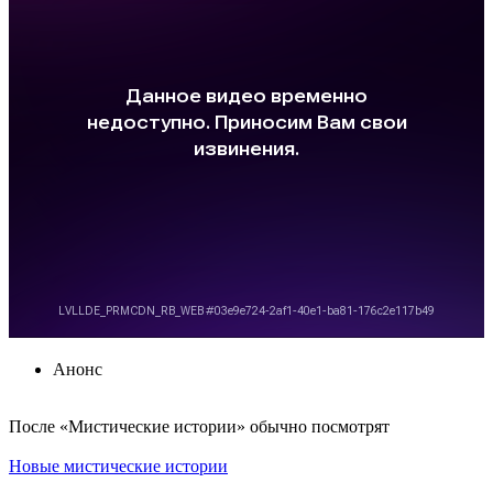
Анонс
По­сле «Мистические истории» обыч­но по­смот­рят
Новые мистические истории