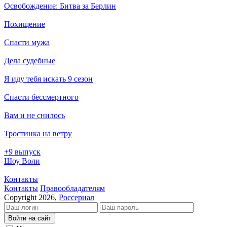
Освобождение: Битва за Берлин
Похищение
Спасти мужа
Дела судебные
Я иду тебя искать 9 сезон
Спасти бессмертного
Вам и не снилось
Тростинка на ветру
+9 выпуск
Шоу Воли
Контакты
Кон­так­ты
Пра­во­об­ла­да­те­лям
Copyright 2026,
Россериал
Войти на сайт