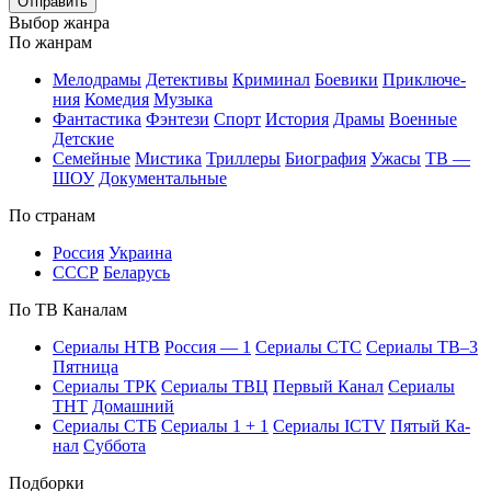
Отправить
Вы­бор жан­ра
По жан­рам
Ме­ло­дра­мы
Де­тек­ти­вы
Кри­ми­нал
Бое­ви­ки
При­клю­че­
ния
Ко­ме­дия
Му­зы­ка
Фан­та­сти­ка
Фэн­те­зи
Спорт
Ис­то­рия
Дра­мы
Во­ен­ные
Дет­ские
Се­мей­ные
Мис­ти­ка
Трил­ле­ры
Био­гра­фия
Ужа­сы
ТВ —
ШОУ
До­ку­мен­таль­ные
По стра­нам
Рос­сия
Ук­раи­на
СССР
Бе­ла­русь
По ТВ Ка­на­лам
Се­риа­лы НТВ
Рос­сия — 1
Се­риа­лы СТС
Се­риа­лы ТВ–3
Пят­ни­ца
Се­риа­лы ТРК
Се­риа­лы ТВЦ
Пер­вый Ка­нал
Се­риа­лы
ТНТ
До­маш­ний
Се­риа­лы СТБ
Се­риа­лы 1 + 1
Се­риа­лы ICTV
Пя­тый Ка­
нал
Суб­бо­та
Подборки