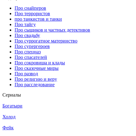
Про снайперов
Про террористов
про танкистов и танки
Про тайгу
Про сыщиков и частных детективов
Про свадьбу
Про суррогатное материнство
Про супергероев
Про спецназ
Про спасателей
Про сокровища и клады
Про сказочные миры
Про развод
Про религию и веру
Про расследование
Се­риа­лы
Богатыри
Холод
Фейк