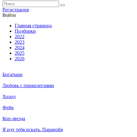
Ре­ги­ст­ра­ция
Вой­ти
Глав­ная стра­ни­ца
Подборки
2022
2023
2024
2025
2026
Богатыри
Любовь с привилегиями
Холод
Фейк
Коп-звезда
Я иду тебя искать. Паранойя