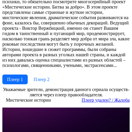
психики, то обязательно посмотрите многосерийный проект
«Мистические истории. Битва за добро». В этом проекте
представлены самые странные и жуткие истории,
мистические явления, драматические события развиваются на
фоне, казалось бы, совершенно обычных декораций. Ведущий
проекта - Виктор Вержбицкий, именно он станет Вашим
гидом в таинственный и пугающий мир, продемонстрирует,
насколько тонкая грань разделяет мир добра от мира зла, какие
роковые последствия могут быть у порочных желаний.
Истории, вошедшие в сюжет программы, были собраны
авторами проекта в разных уголках нашей страны, и каждой
из них давалась оценка специалистами из разных областей –
психологами, священниками, учеными, экстрасенсами...
Плеер 1
Плеер 2
Ува­жае­мые зри­те­ли, де­мон­ст­ра­ция дан­но­го се­риа­ла осу­ще­ст­в­
ля­ет­ся че­рез пле­ер пра­во­об­ла­да­те­ля.
Мистические истории
Пле­ер уда­лен? / Жа­ло­ба