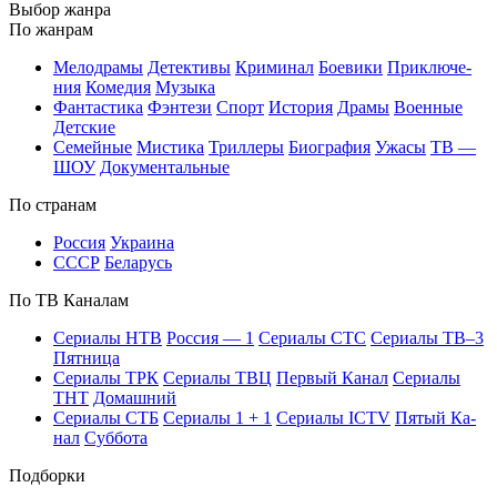
Вы­бор жан­ра
По жан­рам
Ме­ло­дра­мы
Де­тек­ти­вы
Кри­ми­нал
Бое­ви­ки
При­клю­че­
ния
Ко­ме­дия
Му­зы­ка
Фан­та­сти­ка
Фэн­те­зи
Спорт
Ис­то­рия
Дра­мы
Во­ен­ные
Дет­ские
Се­мей­ные
Мис­ти­ка
Трил­ле­ры
Био­гра­фия
Ужа­сы
ТВ —
ШОУ
До­ку­мен­таль­ные
По стра­нам
Рос­сия
Ук­раи­на
СССР
Бе­ла­русь
По ТВ Ка­на­лам
Се­риа­лы НТВ
Рос­сия — 1
Се­риа­лы СТС
Се­риа­лы ТВ–3
Пят­ни­ца
Се­риа­лы ТРК
Се­риа­лы ТВЦ
Пер­вый Ка­нал
Се­риа­лы
ТНТ
До­маш­ний
Се­риа­лы СТБ
Се­риа­лы 1 + 1
Се­риа­лы ICTV
Пя­тый Ка­
нал
Суб­бо­та
Подборки