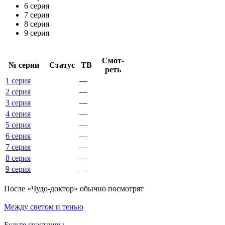
6 серия
7 серия
8 серия
9 серия
Смот­
№ се­рии
Ста­тус
ТВ
реть
1 серия
—
2 серия
—
3 серия
—
4 серия
—
5 серия
—
6 серия
—
7 серия
—
8 серия
—
9 серия
—
По­сле «Чудо-доктор» обыч­но по­смот­рят
Между светом и тенью
Будьте счастливы