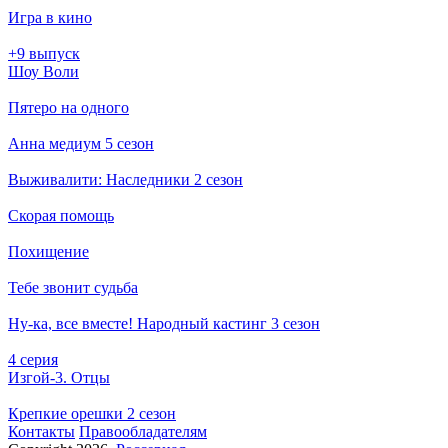
Игра в кино
+9 выпуск
Шоу Воли
Пятеро на одного
Анна медиум 5 сезон
Выживалити: Наследники 2 сезон
Скорая помощь
Похищение
Тебе звонит судьба
Ну-ка, все вместе! Народный кастинг 3 сезон
4 серия
Изгой-3. Отцы
Крепкие орешки 2 сезон
Кон­так­ты
Пра­во­об­ла­да­те­лям