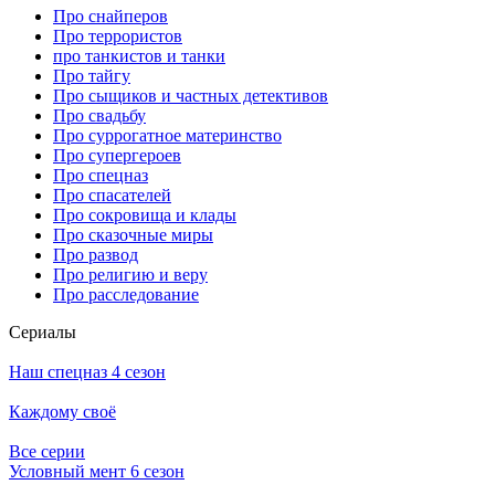
Про снайперов
Про террористов
про танкистов и танки
Про тайгу
Про сыщиков и частных детективов
Про свадьбу
Про суррогатное материнство
Про супергероев
Про спецназ
Про спасателей
Про сокровища и клады
Про сказочные миры
Про развод
Про религию и веру
Про расследование
Се­риа­лы
Наш спецназ 4 сезон
Каждому своё
Все серии
Условный мент 6 сезон