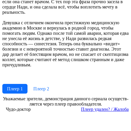
если она станет врачом. С тех пор эта фраза прочно засела в
сердце Нади, и она сделала всё, чтобы воплотить мечту в
реальность.
Девушка с отличием окончила престижную медицинскую
академию в Москве и вернулась в родной город, чтобы
помогать людям. Однако после той самой аварии, которая едва
не унесла её жизнь в детстве, у Нади развилась редкая
способность — синестезия. Теперь она буквально «видит»
болезни и с невероятной точностью ставит диагнозы. Этот
дар делает её блестящим врачом, но не спасает от скептицизма
коллег, которые считают её метод слишком странным и даже
причудливым.
Плеер 1
Плеер 2
Ува­жае­мые зри­те­ли, де­мон­ст­ра­ция дан­но­го се­риа­ла осу­ще­ст­в­
ля­ет­ся че­рез пле­ер пра­во­об­ла­да­те­ля.
Чудо-доктор
Пле­ер уда­лен? / Жа­ло­ба