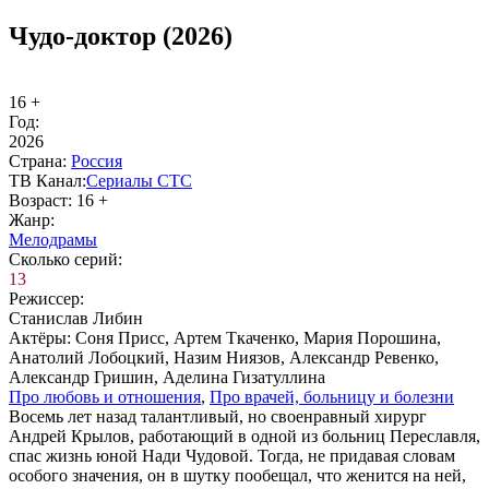
Чудо-доктор (2026)
16 +
Год:
2026
Стра­на:
Рос­сия
ТВ Ка­нал:
Се­риа­лы СТС
Воз­раст:
16 +
Жанр:
Ме­ло­дра­мы
Сколь­ко се­рий:
13
Ре­жис­сер:
Станислав Либин
Ак­тё­ры:
Соня Присс, Артем Ткаченко, Мария Порошина,
Анатолий Лобоцкий, Назим Ниязов, Александр Ревенко,
Александр Гришин, Аделина Гизатуллина
Про лю­бовь и от­но­ше­ния
,
Про вра­чей, боль­ни­цу и бо­лез­ни
Восемь лет назад талантливый, но своенравный хирург
Андрей Крылов, работающий в одной из больниц Переславля,
спас жизнь юной Нади Чудовой. Тогда, не придавая словам
особого значения, он в шутку пообещал, что женится на ней,