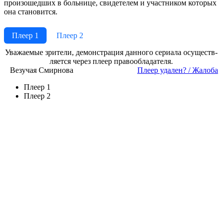
произошедших в больнице, свидетелем и участником которых
она становится.
Плеер 1
Плеер 2
Ува­жае­мые зри­те­ли, де­мон­ст­ра­ция дан­но­го се­риа­ла осу­ще­ст­в­
ля­ет­ся че­рез пле­ер пра­во­об­ла­да­те­ля.
Везучая Смирнова
Пле­ер уда­лен? / Жа­ло­ба
Плеер 1
Плеер 2