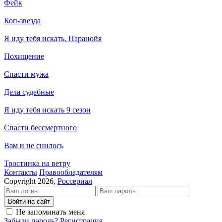
Фейк
Коп-звезда
Я иду тебя искать. Паранойя
Похищение
Спасти мужа
Дела судебные
Я иду тебя искать 9 сезон
Спасти бессмертного
Вам и не снилось
Тростинка на ветру
Кон­так­ты
Пра­во­об­ла­да­те­лям
Copyright 2026,
Россериал
Войти на сайт
Не запоминать меня
Забыли пароль?
Регистрация