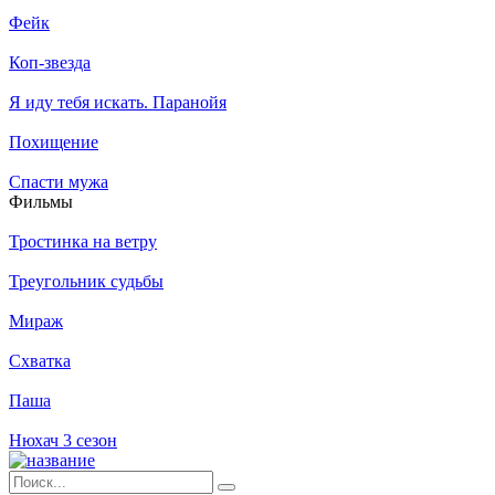
Фейк
Коп-звезда
Я иду тебя искать. Паранойя
Похищение
Спасти мужа
Филь­мы
Тростинка на ветру
Треугольник судьбы
Мираж
Схватка
Паша
Нюхач 3 сезон