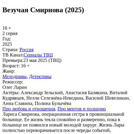
Везучая Смирнова (2025)
16 +
2 серия
Год:
2025
Стра­на:
Рос­сия
ТВ Ка­нал:
Сериалы ТВЦ
Пре­мье­ра:
23 мая 2025 (ТВЦ)
Воз­раст:
16 +
Жанр:
Ме­ло­дра­мы
,
Де­тек­ти­вы
Ре­жис­сер:
Олег Ларин
Ак­тё­ры:
Александр Зельский, Анастасия Балякина, Виталий
Кудрявцев, Нелли Селезнёва-Неведина, Василий Шевеликин,
Анна Славина, Полина Булычёва
Про лю­бовь и от­но­ше­ния
,
Про мен­тов и по­ли­цию
Лариса Смирнова, операционная сестра в провинциальной
больнице. Ее жизнь текла спокойно и размеренно, пока в
больнице не появился новый молодой хирург. Жизнь Лары
полностью переворачивается после череды событий,