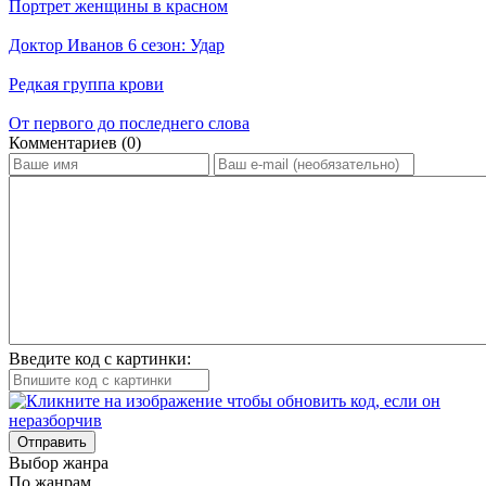
Портрет женщины в красном
Доктор Иванов 6 сезон: Удар
Редкая группа крови
От первого до последнего слова
Ком­мен­та­ри­ев (0)
Введите код с картинки:
Отправить
Вы­бор жан­ра
По жан­рам