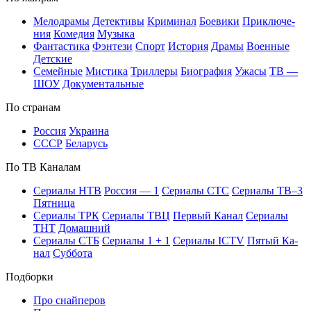
Ме­ло­дра­мы
Де­тек­ти­вы
Кри­ми­нал
Бое­ви­ки
При­клю­че­
ния
Ко­ме­дия
Му­зы­ка
Фан­та­сти­ка
Фэн­те­зи
Спорт
Ис­то­рия
Дра­мы
Во­ен­ные
Дет­ские
Се­мей­ные
Мис­ти­ка
Трил­ле­ры
Био­гра­фия
Ужа­сы
ТВ —
ШОУ
До­ку­мен­таль­ные
По стра­нам
Рос­сия
Ук­раи­на
СССР
Бе­ла­русь
По ТВ Ка­на­лам
Се­риа­лы НТВ
Рос­сия — 1
Се­риа­лы СТС
Се­риа­лы ТВ–3
Пят­ни­ца
Се­риа­лы ТРК
Се­риа­лы ТВЦ
Пер­вый Ка­нал
Се­риа­лы
ТНТ
До­маш­ний
Се­риа­лы СТБ
Се­риа­лы 1 + 1
Се­риа­лы ICTV
Пя­тый Ка­
нал
Суб­бо­та
Подборки
Про снайперов