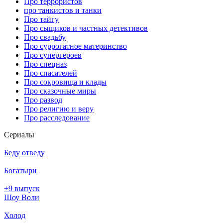
Про террористов
про танкистов и танки
Про тайгу
Про сыщиков и частных детективов
Про свадьбу
Про суррогатное материнство
Про супергероев
Про спецназ
Про спасателей
Про сокровища и клады
Про сказочные миры
Про развод
Про религию и веру
Про расследование
Се­риа­лы
Беду отведу
Богатыри
+9 выпуск
Шоу Воли
Холод