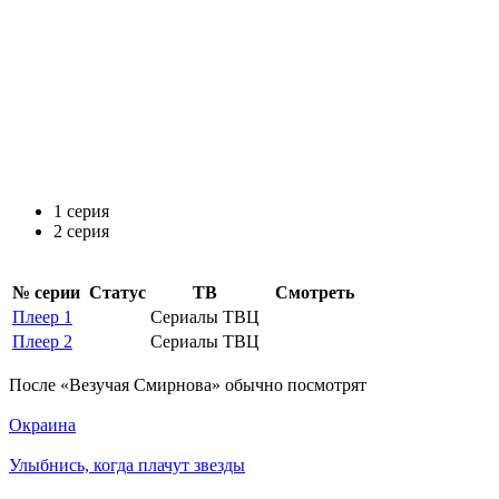
1 серия
2 серия
№ се­рии
Ста­тус
ТВ
Смот­реть
Плеер 1
Сериалы ТВЦ
Плеер 2
Сериалы ТВЦ
По­сле «Везучая Смирнова» обыч­но по­смот­рят
Окраина
Улыбнись, когда плачут звезды