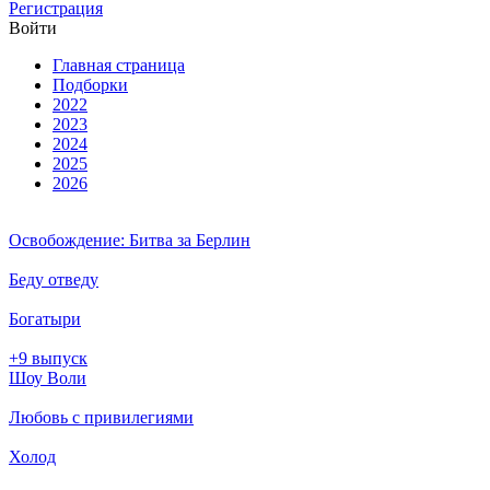
Ре­ги­ст­ра­ция
Вой­ти
Глав­ная стра­ни­ца
Подборки
2022
2023
2024
2025
2026
Освобождение: Битва за Берлин
Беду отведу
Богатыри
+9 выпуск
Шоу Воли
Любовь с привилегиями
Холод