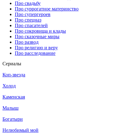
Про свадьбу
Про суррогатное материнство
Про супергероев
Про спецназ
Про спасателей
Про сокровища и клады
Про сказочные миры
Про развод
Про религию и веру
Про расследование
Се­риа­лы
Коп-звезда
Холод
Каменская
Малыш
Богатыри
Нелюбимый мой