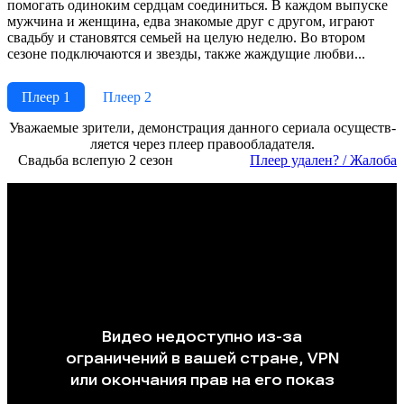
помогать одиноким сердцам соединиться. В каждом выпуске
мужчина и женщина, едва знакомые друг с другом, играют
свадьбу и становятся семьей на целую неделю. Во втором
сезоне подключаются и звезды, также жаждущие любви...
Плеер 1
Плеер 2
Ува­жае­мые зри­те­ли, де­мон­ст­ра­ция дан­но­го се­риа­ла осу­ще­ст­в­
ля­ет­ся че­рез пле­ер пра­во­об­ла­да­те­ля.
Свадьба вслепую 2 сезон
Пле­ер уда­лен? / Жа­ло­ба