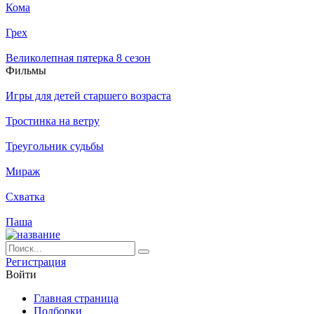
Кома
Грех
Великолепная пятерка 8 сезон
Филь­мы
Игры для детей старшего возраста
Тростинка на ветру
Треугольник судьбы
Мираж
Схватка
Паша
Ре­ги­ст­ра­ция
Вой­ти
Глав­ная стра­ни­ца
Подборки