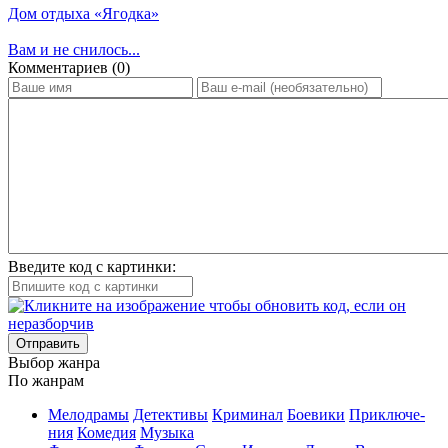
Дом отдыха «Ягодка»
Вам и не снилось...
Ком­мен­та­ри­ев (0)
Введите код с картинки:
Отправить
Вы­бор жан­ра
По жан­рам
Ме­ло­дра­мы
Де­тек­ти­вы
Кри­ми­нал
Бое­ви­ки
При­клю­че­
ния
Ко­ме­дия
Му­зы­ка