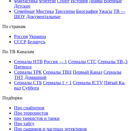
Фан­та­сти­ка
Фэн­те­зи
Спорт
Ис­то­рия
Дра­мы
Во­ен­ные
Дет­ские
Се­мей­ные
Мис­ти­ка
Трил­ле­ры
Био­гра­фия
Ужа­сы
ТВ —
ШОУ
До­ку­мен­таль­ные
По стра­нам
Рос­сия
Ук­раи­на
СССР
Бе­ла­русь
По ТВ Ка­на­лам
Се­риа­лы НТВ
Рос­сия — 1
Се­риа­лы СТС
Се­риа­лы ТВ–3
Пят­ни­ца
Се­риа­лы ТРК
Се­риа­лы ТВЦ
Пер­вый Ка­нал
Се­риа­лы
ТНТ
До­маш­ний
Се­риа­лы СТБ
Се­риа­лы 1 + 1
Се­риа­лы ICTV
Пя­тый Ка­
нал
Суб­бо­та
Подборки
Про снайперов
Про террористов
про танкистов и танки
Про тайгу
Про сыщиков и частных детективов