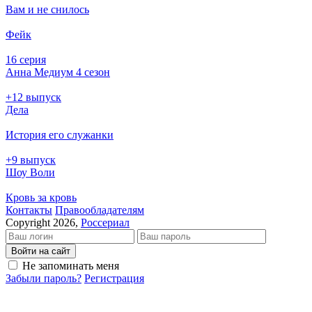
Вам и не снилось
Фейк
16 серия
Анна Медиум 4 сезон
+12 выпуск
Дела
История его служанки
+9 выпуск
Шоу Воли
Кровь за кровь
Кон­так­ты
Пра­во­об­ла­да­те­лям
Copyright 2026,
Россериал
Войти на сайт
Не запоминать меня
Забыли пароль?
Регистрация