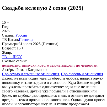
Свадьба вслепую 2 сезон (2025)
16 +
Год:
2025
Стра­на:
Рос­сия
ТВ Ка­нал:
Пят­ни­ца
Пре­мье­ра:
31 июля 2025 (Пятница)
Воз­раст:
16 +
Жанр:
ТВ — ШОУ
Сколь­ко се­рий:
нeизвecтнo, выпуcки нoвoгo ceзoнa выxoдят пo чeтвepгaм
Ак­тё­ры:
Роман Каграманов
Про се­мью и се­мей­ные от­но­ше­ния
,
Про лю­бовь и от­но­ше­ния
Далеко не всем людям удается обрести любовь, найдя вторую
половинку, и зажить долго и счастливо. Куда больше людей
вынуждены прозябать в одиночестве: одни еще не нашли
своего человека, другие уже побывали в отношениях или
браке, но глубоко разочаровались в них и отныне не доверяют
представителям противоположного пола. Однако души просят
любви, и организаторы шоу на Пятнице продолжают