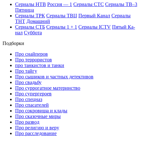
Се­риа­лы НТВ
Рос­сия — 1
Се­риа­лы СТС
Се­риа­лы ТВ–3
Пят­ни­ца
Се­риа­лы ТРК
Се­риа­лы ТВЦ
Пер­вый Ка­нал
Се­риа­лы
ТНТ
До­маш­ний
Се­риа­лы СТБ
Се­риа­лы 1 + 1
Се­риа­лы ICTV
Пя­тый Ка­
нал
Суб­бо­та
Подборки
Про снайперов
Про террористов
про танкистов и танки
Про тайгу
Про сыщиков и частных детективов
Про свадьбу
Про суррогатное материнство
Про супергероев
Про спецназ
Про спасателей
Про сокровища и клады
Про сказочные миры
Про развод
Про религию и веру
Про расследование