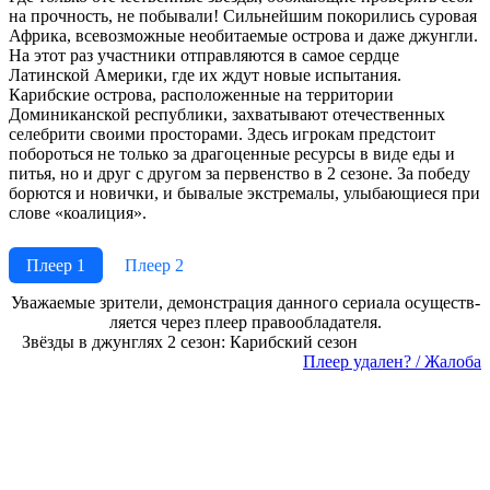
на прочность, не побывали! Сильнейшим покорились суровая
Африка, всевозможные необитаемые острова и даже джунгли.
На этот раз участники отправляются в самое сердце
Латинской Америки, где их ждут новые испытания.
Карибские острова, расположенные на территории
Доминиканской республики, захватывают отечественных
селебрити своими просторами. Здесь игрокам предстоит
побороться не только за драгоценные ресурсы в виде еды и
питья, но и друг с другом за первенство в 2 сезоне. За победу
борются и новички, и бывалые экстремалы, улыбающиеся при
слове «коалиция».
Плеер 1
Плеер 2
Ува­жае­мые зри­те­ли, де­мон­ст­ра­ция дан­но­го се­риа­ла осу­ще­ст­в­
ля­ет­ся че­рез пле­ер пра­во­об­ла­да­те­ля.
Звёзды в джунглях 2 сезон: Карибский сезон
Пле­ер уда­лен? / Жа­ло­ба