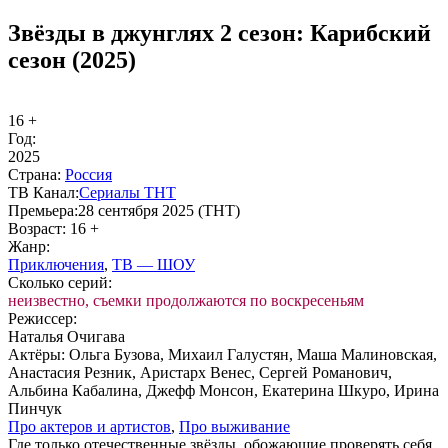
Звёзды в джунглях 2 сезон: Карибский
сезон (2025)
16 +
Год:
2025
Стра­на:
Рос­сия
ТВ Ка­нал:
Се­риа­лы ТНТ
Пре­мье­ра:
28 сентября 2025 (ТНТ)
Воз­раст:
16 +
Жанр:
При­клю­че­ния
,
ТВ — ШОУ
Сколь­ко се­рий:
неизвестно, съемки продолжаются по воскресеньям
Ре­жис­сер:
Наталья Очигава
Ак­тё­ры:
Ольга Бузова, Михаил Галустян, Маша Малиновская,
Анастасия Резник, Аристарх Венес, Сергей Романович,
Альбина Кабалина, Джефф Монсон, Екатерина Шкуро, Ирина
Пинчук
Про ак­те­ров и ар­ти­стов
,
Про вы­жи­ва­ние
Где только отечественные звёзды, обожающие проверять себя