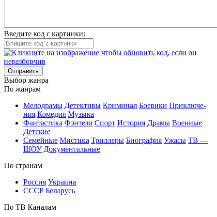
Введите код с картинки:
Отправить
Вы­бор жан­ра
По жан­рам
Ме­ло­дра­мы
Де­тек­ти­вы
Кри­ми­нал
Бое­ви­ки
При­клю­че­
ния
Ко­ме­дия
Му­зы­ка
Фан­та­сти­ка
Фэн­те­зи
Спорт
Ис­то­рия
Дра­мы
Во­ен­ные
Дет­ские
Се­мей­ные
Мис­ти­ка
Трил­ле­ры
Био­гра­фия
Ужа­сы
ТВ —
ШОУ
До­ку­мен­таль­ные
По стра­нам
Рос­сия
Ук­раи­на
СССР
Бе­ла­русь
По ТВ Ка­на­лам