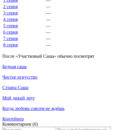
1 серия
—
2 серия
—
3 серия
—
4 серия
—
5 серия
—
6 серия
—
7 серия
—
8 серия
—
По­сле «Участковый Саша» обыч­но по­смот­рят
Бедная саша
Чистое искусство
Страна Саша
Мой дикий друг
Когда любовь совсем не ждёшь
Контейнер
Ком­мен­та­ри­ев (0)