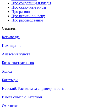
Про сокровища и клады
Про сказочные миры
Про развод
Про религию и веру
Про расследование
Се­риа­лы
Коп-звезда
Похищение
Анатомия чувств
Битва экстрасенсов
Холод
Богатыри
Невский. Расплата за справедливость
Имеет смысл с Татаркой
Охотники