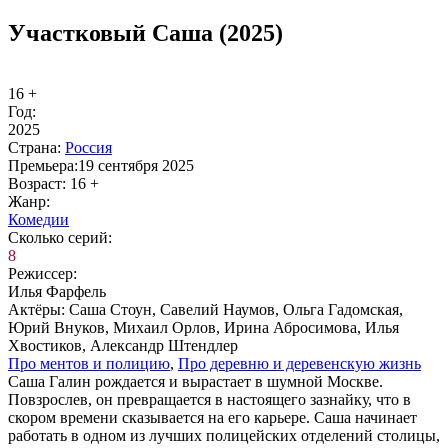
Участковый Саша (2025)
16 +
Год:
2025
Стра­на:
Рос­сия
Пре­мье­ра:
19 сентября 2025
Воз­раст:
16 +
Жанр:
Ко­ме­дии
Сколь­ко се­рий:
8
Ре­жис­сер:
Илья Фарфель
Ак­тё­ры:
Саша Стоун, Савелий Наумов, Ольга Гадомская,
Юрий Внуков, Михаил Орлов, Ирина Абросимова, Илья
Хвостиков, Александр Штендлер
Про мен­тов и по­ли­цию
,
Про де­рев­ню и де­ре­вен­скую жизнь
Саша Галин рождается и вырастает в шумной Москве.
Повзрослев, он превращается в настоящего зазнайку, что в
скором времени сказывается на его карьере. Саша начинает
работать в одном из лучших полицейских отделений столицы,