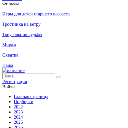
Филь­мы
Игры для детей старшего возраста
Тростинка на ветру
Треугольник судьбы
Мираж
Схватка
Паша
Ре­ги­ст­ра­ция
Вой­ти
Глав­ная стра­ни­ца
Подборки
2022
2023
2024
2025
2026