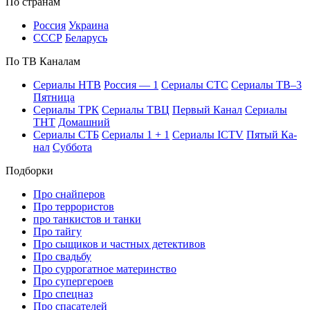
По стра­нам
Рос­сия
Ук­раи­на
СССР
Бе­ла­русь
По ТВ Ка­на­лам
Се­риа­лы НТВ
Рос­сия — 1
Се­риа­лы СТС
Се­риа­лы ТВ–3
Пят­ни­ца
Се­риа­лы ТРК
Се­риа­лы ТВЦ
Пер­вый Ка­нал
Се­риа­лы
ТНТ
До­маш­ний
Се­риа­лы СТБ
Се­риа­лы 1 + 1
Се­риа­лы ICTV
Пя­тый Ка­
нал
Суб­бо­та
Подборки
Про снайперов
Про террористов
про танкистов и танки
Про тайгу
Про сыщиков и частных детективов
Про свадьбу
Про суррогатное материнство
Про супергероев
Про спецназ
Про спасателей