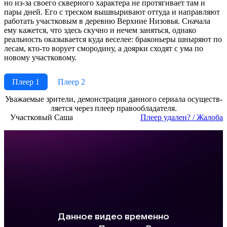
но из-за своего скверного характера не протягивает там и
пары дней. Его с треском вышвыривают оттуда и направляют
работать участковым в деревню Верхние Низовья. Сначала
ему кажется, что здесь скучно и нечем заняться, однако
реальность оказывается куда веселее: браконьеры шныряют по
лесам, кто-то ворует смородину, а доярки сходят с ума по
новому участковому.
Плеер 1
Плеер 2
Ува­жае­мые зри­те­ли, де­мон­ст­ра­ция дан­но­го се­риа­ла осу­ще­ст­в­
ля­ет­ся че­рез пле­ер пра­во­об­ла­да­те­ля.
Участковый Саша
Пле­ер уда­лен? / Жа­ло­ба