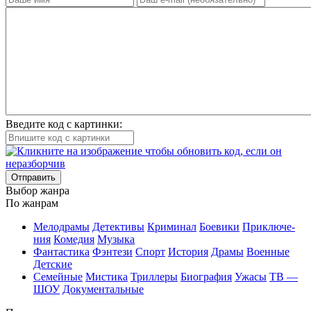
Введите код с картинки:
Отправить
Вы­бор жан­ра
По жан­рам
Ме­ло­дра­мы
Де­тек­ти­вы
Кри­ми­нал
Бое­ви­ки
При­клю­че­
ния
Ко­ме­дия
Му­зы­ка
Фан­та­сти­ка
Фэн­те­зи
Спорт
Ис­то­рия
Дра­мы
Во­ен­ные
Дет­ские
Се­мей­ные
Мис­ти­ка
Трил­ле­ры
Био­гра­фия
Ужа­сы
ТВ —
ШОУ
До­ку­мен­таль­ные