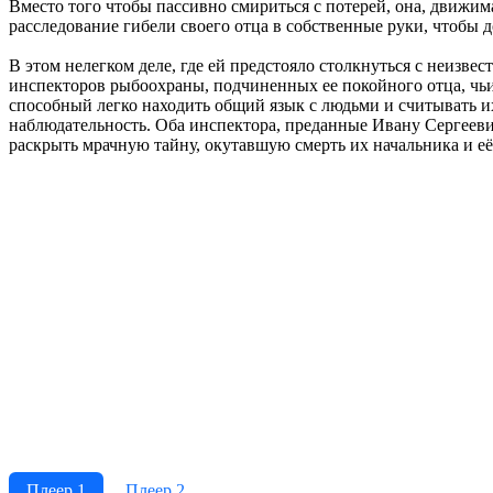
Вместо того чтобы пассивно смириться с потерей, она, движи
расследование гибели своего отца в собственные руки, чтобы 
В этом нелегком деле, где ей предстояло столкнуться с неизвес
инспекторов рыбоохраны, подчиненных ее покойного отца, чьи
способный легко находить общий язык с людьми и считывать и
наблюдательность. Оба инспектора, преданные Ивану Сергееви
раскрыть мрачную тайну, окутавшую смерть их начальника и её
Плеер 1
Плеер 2