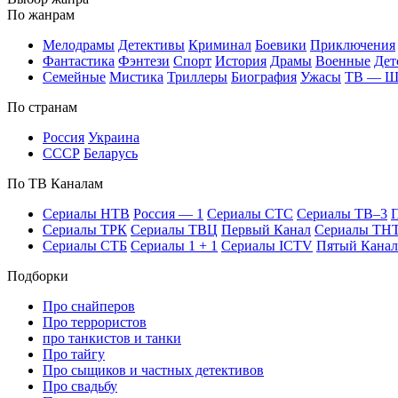
По жан­рам
Ме­ло­дра­мы
Де­тек­ти­вы
Кри­ми­нал
Бое­ви­ки
При­клю­че­ния
Фан­та­сти­ка
Фэн­те­зи
Спорт
Ис­то­рия
Дра­мы
Во­ен­ные
Дет
Се­мей­ные
Мис­ти­ка
Трил­ле­ры
Био­гра­фия
Ужа­сы
ТВ — 
По стра­нам
Рос­сия
Ук­раи­на
СССР
Бе­ла­русь
По ТВ Ка­на­лам
Се­риа­лы НТВ
Рос­сия — 1
Се­риа­лы СТС
Се­риа­лы ТВ–3
П
Се­риа­лы ТРК
Се­риа­лы ТВЦ
Пер­вый Ка­нал
Се­риа­лы ТН
Се­риа­лы СТБ
Се­риа­лы 1 + 1
Се­риа­лы ICTV
Пя­тый Ка­нал
Подборки
Про снайперов
Про террористов
про танкистов и танки
Про тайгу
Про сыщиков и частных детективов
Про свадьбу