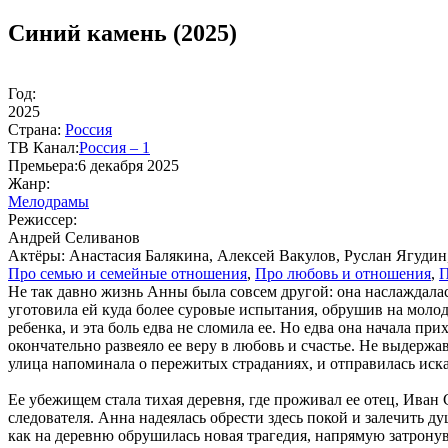
Синий камень (2025)
Год:
2025
Стра­на:
Рос­сия
ТВ Ка­нал:
Рос­сия – 1
Пре­мье­ра:
6 декабря 2025
Жанр:
Ме­ло­дра­мы
Ре­жис­сер:
Андрей Селиванов
Ак­тё­ры:
Анастасия Балякина, Алексей Вакулов, Руслан Ягуди
Про се­мью и се­мей­ные от­но­ше­ния
,
Про лю­бовь и от­но­ше­ния
,
П
Не так давно жизнь Анны была совсем другой: она наслаждала
уготовила ей куда более суровые испытания, обрушив на мол
ребенка, и эта боль едва не сломила ее. Но едва она начала пр
окончательно развеяло ее веру в любовь и счастье. Не выдерж
улица напоминала о пережитых страданиях, и отправилась иска
Ее убежищем стала тихая деревня, где проживал ее отец, Иван
следователя. Анна надеялась обрести здесь покой и залечить д
как на деревню обрушилась новая трагедия, напрямую затронув