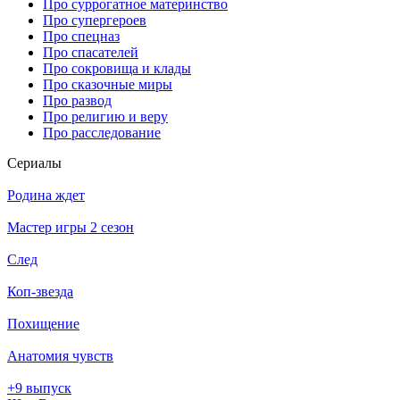
Про суррогатное материнство
Про супергероев
Про спецназ
Про спасателей
Про сокровища и клады
Про сказочные миры
Про развод
Про религию и веру
Про расследование
Се­риа­лы
Родина ждет
Мастер игры 2 сезон
След
Коп-звезда
Похищение
Анатомия чувств
+9 выпуск