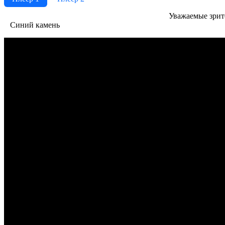
Ува­жае­мые зри­те­
Синий камень