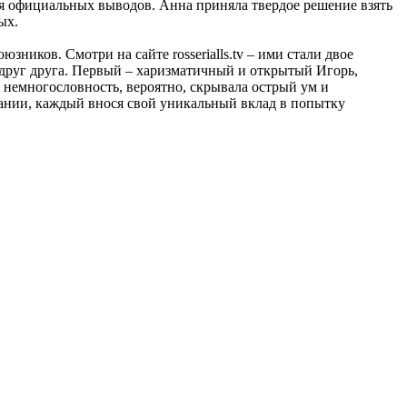
ся официальных выводов. Анна приняла твердое решение взять
ых.
зников. Смотри на сайте rosserialls.tv – ими стали двое
друг друга. Первый – харизматичный и открытый Игорь,
немногословность, вероятно, скрывала острый ум и
вании, каждый внося свой уникальный вклад в попытку