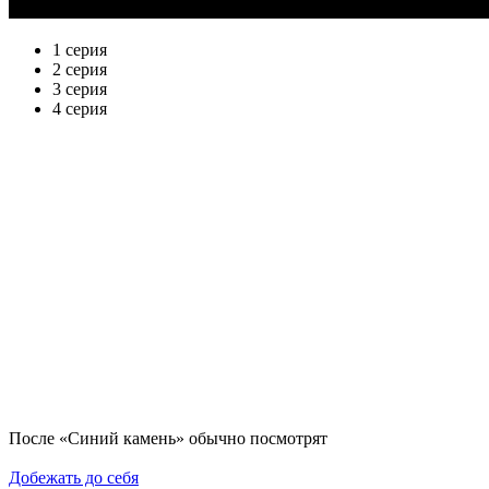
1 серия
2 серия
3 серия
4 серия
По­сле «Синий камень» обыч­но по­смот­рят
Добежать до себя