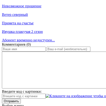
Невозможное прощение
Ветер северный
Примета на счастье
Ивушка плакучая 2 сезон
Абонент временно недоступен...
Ком­мен­та­ри­ев (0)
Введите код с картинки:
Отправить
Вы­бор жан­ра