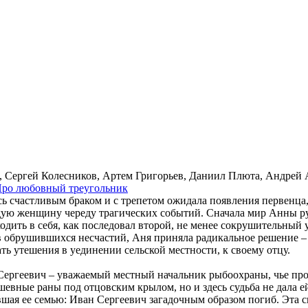
н, Сергей Колесников, Артем Григорьев, Даниил Плюта, Андрей 
ро лю­бов­ный тре­уголь­ник
сь счастливым браком и с трепетом ожидала появления первенца
одую женщину череду трагических событий. Сначала мир Анны р
иходить в себя, как последовал второй, не менее сокрушительный
ав обрушившихся несчастий, Аня приняла радикальное решение – 
ть утешения в уединении сельской местности, к своему отцу.
 Сергеевич – уважаемый местный начальник рыбоохраны, чье про
ушевные раны под отцовским крылом, но и здесь судьба не дала 
шая ее семью: Иван Сергеевич загадочным образом погиб. Эта с