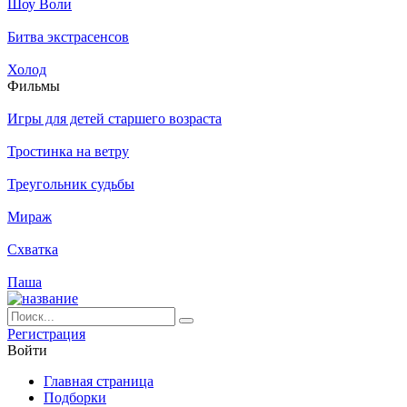
Шоу Воли
Битва экстрасенсов
Холод
Филь­мы
Игры для детей старшего возраста
Тростинка на ветру
Треугольник судьбы
Мираж
Схватка
Паша
Ре­ги­ст­ра­ция
Вой­ти
Глав­ная стра­ни­ца
Подборки