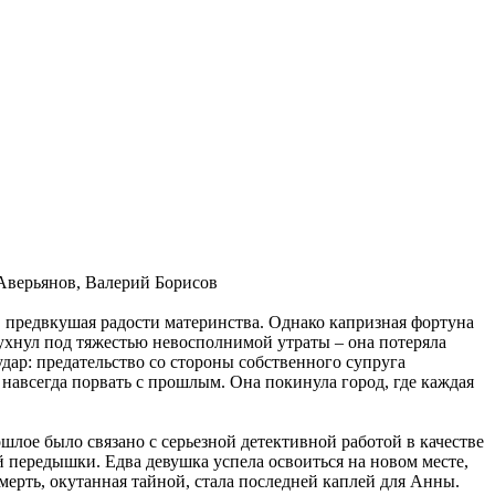
Аверьянов, Валерий Борисов
, предвкушая радости материнства. Однако капризная фортуна
ухнул под тяжестью невосполнимой утраты – она потеряла
 удар: предательство со стороны собственного супруга
навсегда порвать с прошлым. Она покинула город, где каждая
шлое было связано с серьезной детективной работой в качестве
ей передышки. Едва девушка успела освоиться на новом месте,
мерть, окутанная тайной, стала последней каплей для Анны.