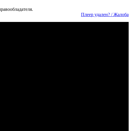
а­во­об­ла­да­те­ля.
Пле­ер уда­лен? / Жа­ло­ба