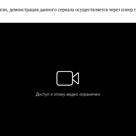
ли, де­мон­ст­ра­ция дан­но­го се­риа­ла осу­ще­ст­в­ля­ет­ся че­рез пле­ер пр