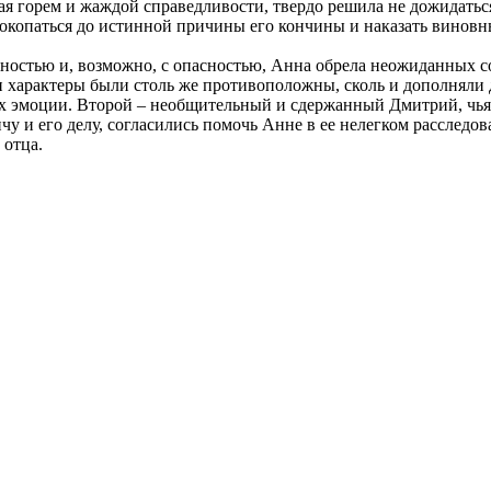
мая горем и жаждой справедливости, твердо решила не дожидать
докопаться до истинной причины его кончины и наказать виновн
тностью и, возможно, с опасностью, Анна обрела неожиданных сою
 характеры были столь же противоположны, сколь и дополняли 
х эмоции. Второй – необщительный и сдержанный Дмитрий, чья 
чу и его делу, согласились помочь Анне в ее нелегком расследо
 отца.