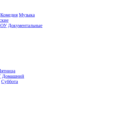
Ко­ме­дия
Му­зы­ка
­ские
ШОУ
До­ку­мен­таль­ные
ят­ни­ца
Т
До­маш­ний
Суб­бо­та