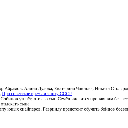
ор Абрамов, Алина Дулова, Екатерина Чаннова, Никита Столяро
,
Про со­вет­ское вре­мя и эпо­ху СССР
 Собинов узнаёт, что его сын Семён числится пропавшим без ве
 отыскать сына.
пу юных снайперов. Гавриилу предстоит обучить бойцов боевому
.