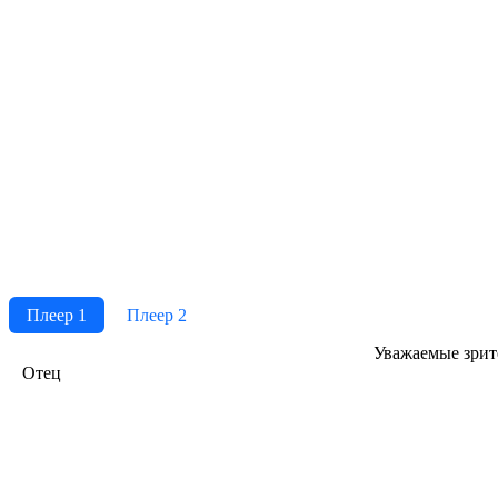
Плеер 1
Плеер 2
Ува­жае­мые зри­те­
Отец