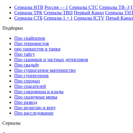
Се­риа­лы НТВ
Рос­сия — 1
Се­риа­лы СТС
Се­риа­лы ТВ–3
П
Се­риа­лы ТРК
Се­риа­лы ТВЦ
Пер­вый Ка­нал
Се­риа­лы ТН
Се­риа­лы СТБ
Се­риа­лы 1 + 1
Се­риа­лы ICTV
Пя­тый Ка­нал
Подборки
Про снайперов
Про террористов
про танкистов и танки
Про тайгу
Про сыщиков и частных детективов
Про свадьбу
Про суррогатное материнство
Про супергероев
Про спецназ
Про спасателей
Про сокровища и клады
Про сказочные миры
Про развод
Про религию и веру
Про расследование
Се­риа­лы