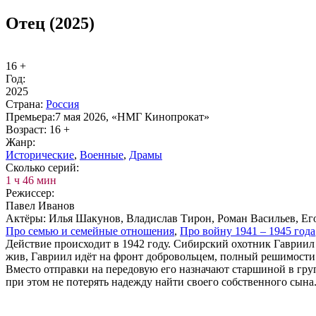
Отец (2025)
16 +
Год:
2025
Стра­на:
Рос­сия
Пре­мье­ра:
7 мая 2026, «НМГ Кинопрокат»
Воз­раст:
16 +
Жанр:
Ис­то­ри­че­ские
,
Во­ен­ные
,
Дра­мы
Сколь­ко се­рий:
1 ч 46 мин
Ре­жис­сер:
Павел Иванов
Ак­тё­ры:
Илья Шакунов, Владислав Тирон, Роман Васильев, Ег
Про се­мью и се­мей­ные от­но­ше­ния
,
Про вой­ну 1941 – 1945 го­да
Действие происходит в 1942 году. Сибирский охотник Гавриил
жив, Гавриил идёт на фронт добровольцем, полный решимости
Вместо отправки на передовую его назначают старшиной в груп
при этом не потерять надежду найти своего собственного сына