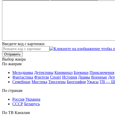
Введите код с картинки:
Отправить
Вы­бор жан­ра
По жан­рам
Ме­ло­дра­мы
Де­тек­ти­вы
Кри­ми­нал
Бое­ви­ки
При­клю­че­ния
Фан­та­сти­ка
Фэн­те­зи
Спорт
Ис­то­рия
Дра­мы
Во­ен­ные
Дет
Се­мей­ные
Мис­ти­ка
Трил­ле­ры
Био­гра­фия
Ужа­сы
ТВ — 
По стра­нам
Рос­сия
Ук­раи­на
СССР
Бе­ла­русь
По ТВ Ка­на­лам