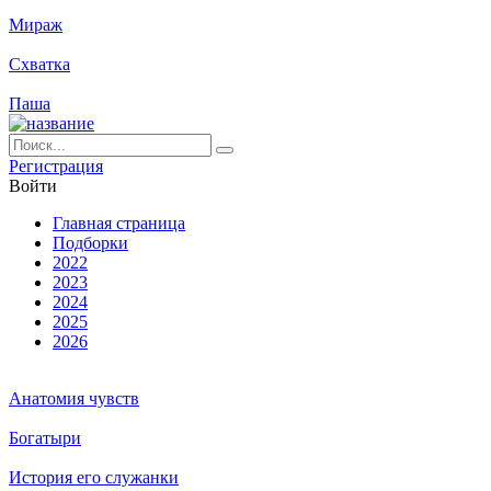
Мираж
Схватка
Паша
Ре­ги­ст­ра­ция
Вой­ти
Глав­ная стра­ни­ца
Подборки
2022
2023
2024
2025
2026
Анатомия чувств
Богатыри
История его служанки