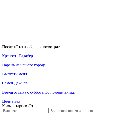
По­сле «Отец» обыч­но по­смот­рят
Крепость Бадабер
Парень из нашего города
Выпусти меня
Семен Дежнев
Время отдыха с субботы до понедельника
Цель вижу
Ком­мен­та­ри­ев (0)