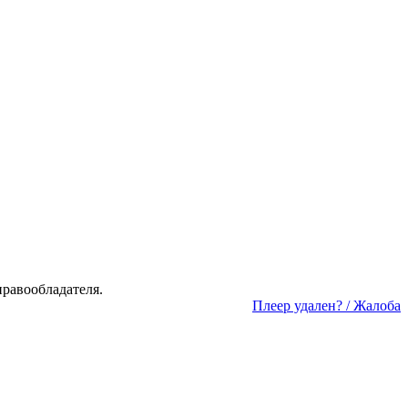
а­во­об­ла­да­те­ля.
Пле­ер уда­лен? / Жа­ло­ба