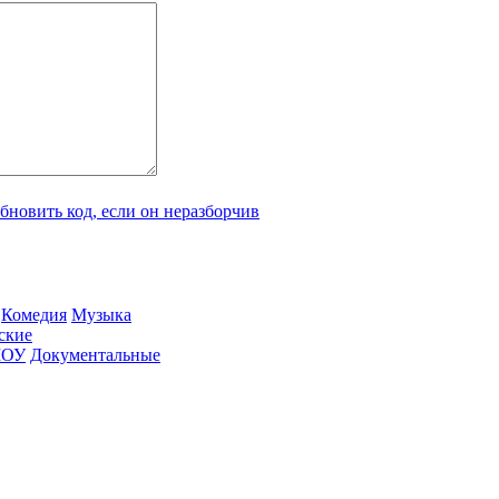
Ко­ме­дия
Му­зы­ка
­ские
ШОУ
До­ку­мен­таль­ные