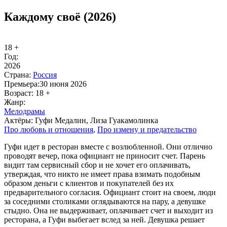
Каждому своё (2026)
18 +
Год:
2026
Стра­на:
Рос­сия
Пре­мье­ра:
30 июня 2026
Воз­раст:
18 +
Жанр:
Ме­ло­дра­мы
Ак­тё­ры:
Гуфи Медалин, Лиза Гуакамолинка
Про лю­бовь и от­но­ше­ния
,
Про из­ме­ну и пре­да­тель­ст­во
Гуфи идет в ресторан вместе с возлюбленной. Они отлично
проводят вечер, пока официант не приносит счет. Парень
видит там сервисный сбор и не хочет его оплачивать,
утверждая, что никто не имеет права взимать подобным
образом деньги с клиентов и покупателей без их
предварительного согласия. Официант стоит на своем, люди
за соседними столиками оглядываются на пару, а девушке
стыдно. Она не выдерживает, оплачивает счет и выходит из
ресторана, а Гуфи выбегает вслед за ней. Девушка решает