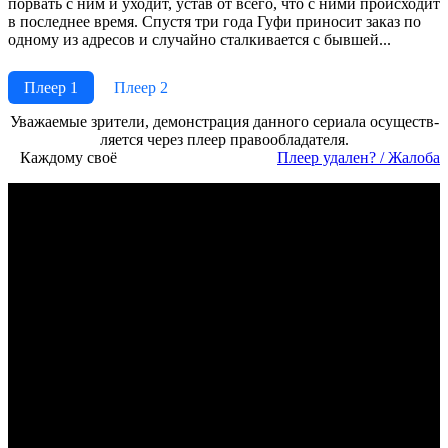
порвать с ним и уходит, устав от всего, что с ними происходит
в последнее время. Спустя три года Гуфи приносит заказ по
одному из адресов и случайно сталкивается с бывшей...
Плеер 1
Плеер 2
Ува­жае­мые зри­те­ли, де­мон­ст­ра­ция дан­но­го се­риа­ла осу­ще­ст­в­
ля­ет­ся че­рез пле­ер пра­во­об­ла­да­те­ля.
Каждому своё
Пле­ер уда­лен? / Жа­ло­ба