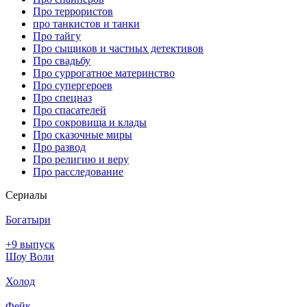
Про террористов
про танкистов и танки
Про тайгу
Про сыщиков и частных детективов
Про свадьбу
Про суррогатное материнство
Про супергероев
Про спецназ
Про спасателей
Про сокровища и клады
Про сказочные миры
Про развод
Про религию и веру
Про расследование
Се­риа­лы
Богатыри
+9 выпуск
Шоу Воли
Холод
Фейк