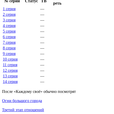
№ се­рии
Ста­тус
ТВ
реть
1 серия
—
2 серия
—
3 серия
—
4 серия
—
5 серия
—
6 серия
—
7 серия
—
8 серия
—
9 серия
—
10 серия
—
11 серия
—
12 серия
—
13 серия
—
14 серия
—
По­сле «Каждому своё» обыч­но по­смот­рят
Огни большого города
Третий этап отношений