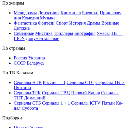
По жан­рам
Ме­ло­дра­мы
Де­тек­ти­вы
Кри­ми­нал
Бое­ви­ки
При­клю­че­
ния
Ко­ме­дия
Му­зы­ка
Фан­та­сти­ка
Фэн­те­зи
Спорт
Ис­то­рия
Дра­мы
Во­ен­ные
Дет­ские
Се­мей­ные
Мис­ти­ка
Трил­ле­ры
Био­гра­фия
Ужа­сы
ТВ —
ШОУ
До­ку­мен­таль­ные
По стра­нам
Рос­сия
Ук­раи­на
СССР
Бе­ла­русь
По ТВ Ка­на­лам
Се­риа­лы НТВ
Рос­сия — 1
Се­риа­лы СТС
Се­риа­лы ТВ–3
Пят­ни­ца
Се­риа­лы ТРК
Се­риа­лы ТВЦ
Пер­вый Ка­нал
Се­риа­лы
ТНТ
До­маш­ний
Се­риа­лы СТБ
Се­риа­лы 1 + 1
Се­риа­лы ICTV
Пя­тый Ка­
нал
Суб­бо­та
Подборки
Про снайперов