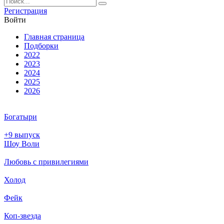
Ре­ги­ст­ра­ция
Вой­ти
Глав­ная стра­ни­ца
Подборки
2022
2023
2024
2025
2026
Богатыри
+9 выпуск
Шоу Воли
Любовь с привилегиями
Холод
Фейк
Коп-звезда