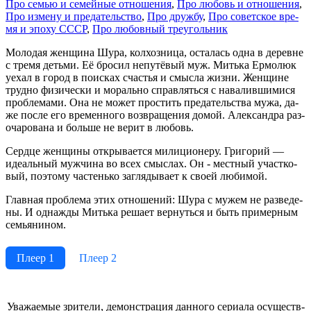
Про се­мью и се­мей­ные от­но­ше­ния
,
Про лю­бовь и от­но­ше­ния
,
Про из­ме­ну и пре­да­тель­ст­во
,
Про друж­бу
,
Про со­вет­ское вре­
мя и эпо­ху СССР
,
Про лю­бов­ный тре­уголь­ник
Мо­ло­дая жен­щи­на Шу­ра, кол­хоз­ни­ца, ос­та­лась од­на в де­рев­не
с тре­мя деть­ми. Её бро­сил не­пу­тё­вый муж. Мить­ка Ер­мо­люк
уе­хал в го­род в по­ис­ках сча­стья и смыс­ла жиз­ни. Жен­щи­не
труд­но фи­зи­че­ски и мо­раль­но справ­лять­ся с на­ва­лив­ши­ми­ся
про­бле­ма­ми. Она не мо­жет про­стить пре­да­тель­ст­ва му­жа, да­
же по­сле его вре­мен­но­го воз­вра­ще­ния до­мой. Алек­сан­д­ра раз­
оча­ро­ва­на и боль­ше не ве­рит в лю­бовь.
Серд­це жен­щи­ны от­кры­ва­ет­ся ми­ли­цио­не­ру. Гри­го­рий —
иде­аль­ный муж­чи­на во всех смыс­лах. Он - ме­ст­ный уча­ст­ко­
вый, по­это­му час­тень­ко за­гля­ды­ва­ет к сво­ей лю­би­мой.
Глав­ная про­бле­ма этих от­но­ше­ний: Шу­ра с му­жем не раз­ве­де­
ны. И од­на­ж­ды Мить­ка ре­ша­ет вер­нуть­ся и быть при­мер­ным
семь­я­ни­ном.
Плеер 1
Плеер 2
Ува­жае­мые зри­те­ли, де­мон­ст­ра­ция дан­но­го се­риа­ла осу­ще­ст­в­