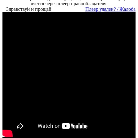
ля­ет­ся че­рез пле­ер пра­во­об­ла­да­те­ля.
Здравствуй и прощай
Пле­ер уда­лен? / Жа­ло­ба