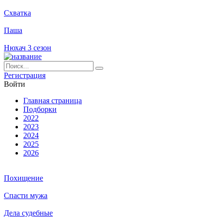
Схватка
Паша
Нюхач 3 сезон
Ре­ги­ст­ра­ция
Вой­ти
Глав­ная стра­ни­ца
Подборки
2022
2023
2024
2025
2026
Похищение
Спасти мужа
Дела судебные