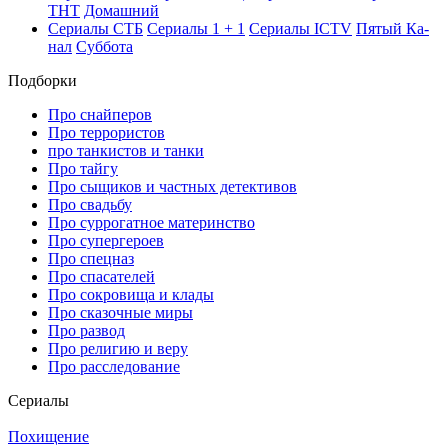
ТНТ
До­маш­ний
Се­риа­лы СТБ
Се­риа­лы 1 + 1
Се­риа­лы ICTV
Пя­тый Ка­
нал
Суб­бо­та
Подборки
Про снайперов
Про террористов
про танкистов и танки
Про тайгу
Про сыщиков и частных детективов
Про свадьбу
Про суррогатное материнство
Про супергероев
Про спецназ
Про спасателей
Про сокровища и клады
Про сказочные миры
Про развод
Про религию и веру
Про расследование
Се­риа­лы
Похищение