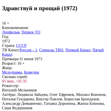
Здравствуй и прощай (1972)
16 +
Ки­но­ком­па­ния:
Ленфильм
,
Первое ТО
Год:
1972
Стра­на:
СССР
ТВ Ка­нал:
Рос­сия – 1
,
Сериалы ТВЦ
,
Пер­вый Ка­нал
,
Пя­тый
Ка­нал
Пре­мье­ра:
11 июня 1973
Воз­раст:
16 +
Жанр:
Ме­ло­дра­мы
,
Ко­ме­дии
Сколь­ко се­рий:
95 мин. / 01:35
Ре­жис­сер:
Виталий Мельников
Ак­тё­ры:
Людмила Зайцева, Олег Ефремов, Михаил Кононов,
Наталья Гундарева, Виктор Павлов, Борислав Брондуков,
Александр Демьяненко, Татьяна Доронина, Жанна Блинова,
Саша Ведерников