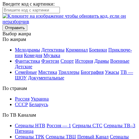
Введите код с картинки:
Отправить
Вы­бор жан­ра
По жан­рам
Ме­ло­дра­мы
Де­тек­ти­вы
Кри­ми­нал
Бое­ви­ки
При­клю­че­
ния
Ко­ме­дия
Му­зы­ка
Фан­та­сти­ка
Фэн­те­зи
Спорт
Ис­то­рия
Дра­мы
Во­ен­ные
Дет­ские
Се­мей­ные
Мис­ти­ка
Трил­ле­ры
Био­гра­фия
Ужа­сы
ТВ —
ШОУ
До­ку­мен­таль­ные
По стра­нам
Рос­сия
Ук­раи­на
СССР
Бе­ла­русь
По ТВ Ка­на­лам
Се­риа­лы НТВ
Рос­сия — 1
Се­риа­лы СТС
Се­риа­лы ТВ–3
Пят­ни­ца
Се­риа­лы ТРК
Се­риа­лы ТВЦ
Пер­вый Ка­нал
Се­риа­лы