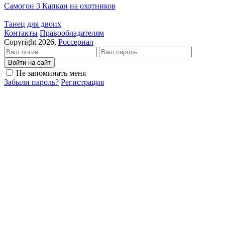
Самогон 3 Капкан на охотников
Танец для двоих
Кон­так­ты
Пра­во­об­ла­да­те­лям
Copyright 2026,
Россериал
Войти на сайт
Не запоминать меня
Забыли пароль?
Регистрация