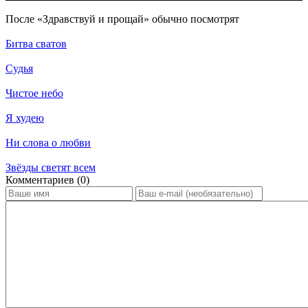
По­сле «Здравствуй и прощай» обыч­но по­смот­рят
Битва сватов
Судья
Чистое небо
Я худею
Ни слова о любви
Звёзды светят всем
Ком­мен­та­ри­ев (0)