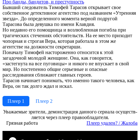
Про бан­ды, бан­ди­тов, и пре­ступ­ность
Бывший следователь Тимофей Тарасов открывает свое
собственное детективное агентство под названием «Утренняя
звезда». До определенного момента верной подругой
Тарасова была девушка по имени Клавдия.
Но недавно его помощница и возлюбленная погибла при
трагических стечениях обстоятельств. На ее место приходит
чопорная и строгая Вера, которая работала в этом же
агентстве на должности секретарши.
Поначалу Тимофей настороженно относится к этой
загадочной молодой женщине. Она, как говорится,
«застегнута на все пуговицы» и никого не впускает в свой
мир. Но постепенно общие серьезные и опасные
расследования сближают главных героев.
Тарасов начинает понимать, что именно такого человека, как
Вера, он так долго ждал и искал.
Плеер 1
Плеер 2
Ува­жае­мые зри­те­ли, де­мон­ст­ра­ция дан­но­го се­риа­ла осу­ще­ст­в­
ля­ет­ся че­рез пле­ер пра­во­об­ла­да­те­ля.
Грязная работа
Пле­ер уда­лен? / Жа­ло­ба