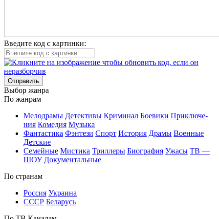
Введите код с картинки:
Отправить
Вы­бор жан­ра
По жан­рам
Ме­ло­дра­мы
Де­тек­ти­вы
Кри­ми­нал
Бое­ви­ки
При­клю­че­
ния
Ко­ме­дия
Му­зы­ка
Фан­та­сти­ка
Фэн­те­зи
Спорт
Ис­то­рия
Дра­мы
Во­ен­ные
Дет­ские
Се­мей­ные
Мис­ти­ка
Трил­ле­ры
Био­гра­фия
Ужа­сы
ТВ —
ШОУ
До­ку­мен­таль­ные
По стра­нам
Рос­сия
Ук­раи­на
СССР
Бе­ла­русь
По ТВ Ка­на­лам