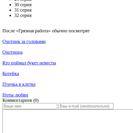
30 серия
31 серия
32 серия
По­сле «Грязная работа» обыч­но по­смот­рят
Охотник за головами
Охотница
Кто поймал букет невесты
Котейка
Птичка в клетке
Ноты любви
Ком­мен­та­ри­ев (0)