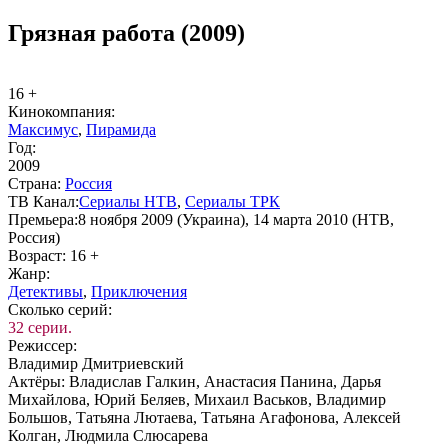
Грязная работа (2009)
16 +
Ки­но­ком­па­ния:
Максимус
,
Пирамида
Год:
2009
Стра­на:
Рос­сия
ТВ Ка­нал:
Се­риа­лы НТВ
,
Се­риа­лы ТРК
Пре­мье­ра:
8 ноября 2009 (Украина), 14 марта 2010 (НТВ,
Россия)
Воз­раст:
16 +
Жанр:
Де­тек­ти­вы
,
При­клю­че­ния
Сколь­ко се­рий:
32 серии.
Ре­жис­сер:
Владимир Дмитриевский
Ак­тё­ры:
Владислав Галкин, Анастасия Панина, Дарья
Михайлова, Юрий Беляев, Михаил Васьков, Владимир
Большов, Татьяна Лютаева, Татьяна Агафонова, Алексей
Колган, Людмила Слюсарева