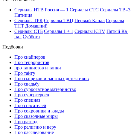
Се­риа­лы НТВ
Рос­сия — 1
Се­риа­лы СТС
Се­риа­лы ТВ–3
Пят­ни­ца
Се­риа­лы ТРК
Се­риа­лы ТВЦ
Пер­вый Ка­нал
Се­риа­лы
ТНТ
До­маш­ний
Се­риа­лы СТБ
Се­риа­лы 1 + 1
Се­риа­лы ICTV
Пя­тый Ка­
нал
Суб­бо­та
Подборки
Про снайперов
Про террористов
про танкистов и танки
Про тайгу
Про сыщиков и частных детективов
Про свадьбу
Про суррогатное материнство
Про супергероев
Про спецназ
Про спасателей
Про сокровища и клады
Про сказочные миры
Про развод
Про религию и веру
Про расследование