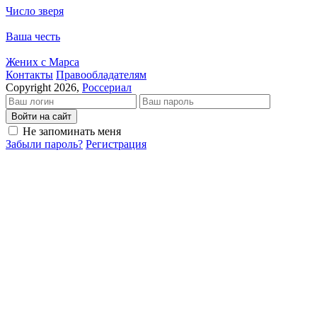
Число зверя
Ваша честь
Жених с Марса
Кон­так­ты
Пра­во­об­ла­да­те­лям
Copyright 2026,
Россериал
Войти на сайт
Не запоминать меня
Забыли пароль?
Регистрация