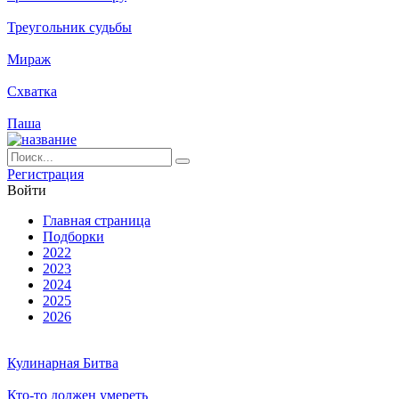
Треугольник судьбы
Мираж
Схватка
Паша
Ре­ги­ст­ра­ция
Вой­ти
Глав­ная стра­ни­ца
Подборки
2022
2023
2024
2025
2026
Кулинарная Битва
Кто-то должен умереть