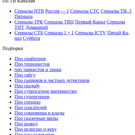
По ТВ Ка­на­лам
Се­риа­лы НТВ
Рос­сия — 1
Се­риа­лы СТС
Се­риа­лы ТВ–3
Пят­ни­ца
Се­риа­лы ТРК
Се­риа­лы ТВЦ
Пер­вый Ка­нал
Се­риа­лы
ТНТ
До­маш­ний
Се­риа­лы СТБ
Се­риа­лы 1 + 1
Се­риа­лы ICTV
Пя­тый Ка­
нал
Суб­бо­та
Подборки
Про снайперов
Про террористов
про танкистов и танки
Про тайгу
Про сыщиков и частных детективов
Про свадьбу
Про суррогатное материнство
Про супергероев
Про спецназ
Про спасателей
Про сокровища и клады
Про сказочные миры
Про развод
Про религию и веру
Про расследование