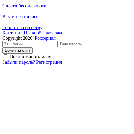
Спасти бессмертного
Вам и не снилось
Тростинка на ветру
Кон­так­ты
Пра­во­об­ла­да­те­лям
Copyright 2026,
Россериал
Войти на сайт
Не запоминать меня
Забыли пароль?
Регистрация