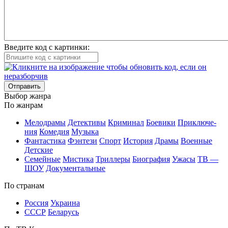
Введите код с картинки:
Отправить
Вы­бор жан­ра
По жан­рам
Ме­ло­дра­мы
Де­тек­ти­вы
Кри­ми­нал
Бое­ви­ки
При­клю­че­
ния
Ко­ме­дия
Му­зы­ка
Фан­та­сти­ка
Фэн­те­зи
Спорт
Ис­то­рия
Дра­мы
Во­ен­ные
Дет­ские
Се­мей­ные
Мис­ти­ка
Трил­ле­ры
Био­гра­фия
Ужа­сы
ТВ —
ШОУ
До­ку­мен­таль­ные
По стра­нам
Рос­сия
Ук­раи­на
СССР
Бе­ла­русь