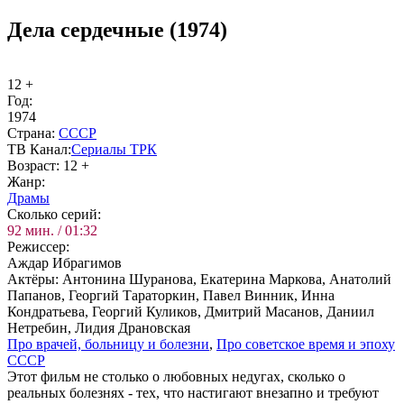
Дела сердечные (1974)
12 +
Год:
1974
Стра­на:
СССР
ТВ Ка­нал:
Се­риа­лы ТРК
Воз­раст:
12 +
Жанр:
Дра­мы
Сколь­ко се­рий:
92 мин. / 01:32
Ре­жис­сер:
Аждар Ибрагимов
Ак­тё­ры:
Антонина Шуранова, Екатерина Маркова, Анатолий
Папанов, Георгий Тараторкин, Павел Винник, Инна
Кондратьева, Георгий Куликов, Дмитрий Масанов, Даниил
Нетребин, Лидия Драновская
Про вра­чей, боль­ни­цу и бо­лез­ни
,
Про со­вет­ское вре­мя и эпо­ху
СССР
Этот фильм не столько о любовных недугах, сколько о
реальных болезнях - тех, что настигают внезапно и требуют