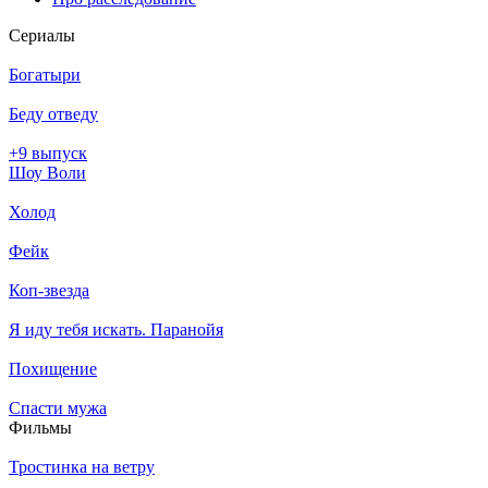
Се­риа­лы
Богатыри
Беду отведу
+9 выпуск
Шоу Воли
Холод
Фейк
Коп-звезда
Я иду тебя искать. Паранойя
Похищение
Спасти мужа
Филь­мы
Тростинка на ветру