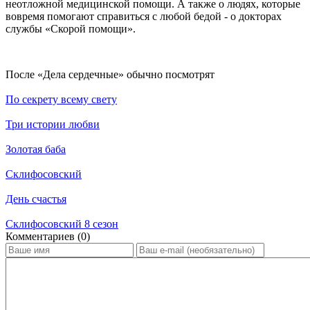
неотложной медицинской помощи. А также о людях, которые
вовремя помогают справиться с любой бедой - о докторах
службы «Скорой помощи».
По­сле «Дела сердечные» обыч­но по­смот­рят
По секрету всему свету
Три истории любви
Золотая баба
Склифосовский
День счастья
Склифосовский 8 сезон
Ком­мен­та­ри­ев (0)