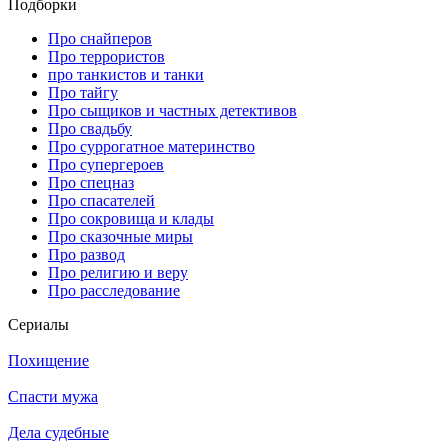
Подборки
Про снайперов
Про террористов
про танкистов и танки
Про тайгу
Про сыщиков и частных детективов
Про свадьбу
Про суррогатное материнство
Про супергероев
Про спецназ
Про спасателей
Про сокровища и клады
Про сказочные миры
Про развод
Про религию и веру
Про расследование
Се­риа­лы
Похищение
Спасти мужа
Дела судебные