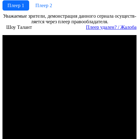
Плеер 1
Плеер 2
Ува­жае­мые зри­те­ли, де­мон­ст­ра­ция дан­но­го се­риа­ла осу­ще­ст­в­
ля­ет­ся че­рез пле­ер пра­во­об­ла­да­те­ля.
Шоу Талант
Пле­ер уда­лен? / Жа­ло­ба