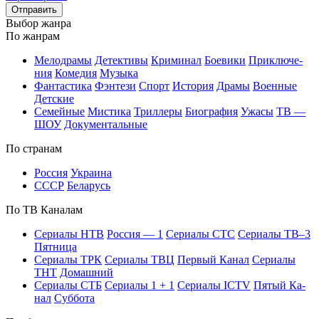
Отправить
Вы­бор жан­ра
По жан­рам
Ме­ло­дра­мы
Де­тек­ти­вы
Кри­ми­нал
Бое­ви­ки
При­клю­че­
ния
Ко­ме­дия
Му­зы­ка
Фан­та­сти­ка
Фэн­те­зи
Спорт
Ис­то­рия
Дра­мы
Во­ен­ные
Дет­ские
Се­мей­ные
Мис­ти­ка
Трил­ле­ры
Био­гра­фия
Ужа­сы
ТВ —
ШОУ
До­ку­мен­таль­ные
По стра­нам
Рос­сия
Ук­раи­на
СССР
Бе­ла­русь
По ТВ Ка­на­лам
Се­риа­лы НТВ
Рос­сия — 1
Се­риа­лы СТС
Се­риа­лы ТВ–3
Пят­ни­ца
Се­риа­лы ТРК
Се­риа­лы ТВЦ
Пер­вый Ка­нал
Се­риа­лы
ТНТ
До­маш­ний
Се­риа­лы СТБ
Се­риа­лы 1 + 1
Се­риа­лы ICTV
Пя­тый Ка­
нал
Суб­бо­та