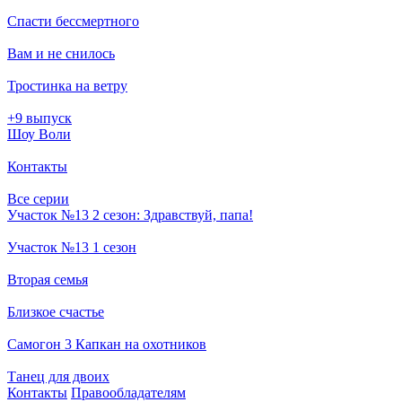
Спасти бессмертного
Вам и не снилось
Тростинка на ветру
+9 выпуск
Шоу Воли
Контакты
Все серии
Участок №13 2 сезон: Здравствуй, папа!
Участок №13 1 сезон
Вторая семья
Близкое счастье
Самогон 3 Капкан на охотников
Танец для двоих
Кон­так­ты
Пра­во­об­ла­да­те­лям