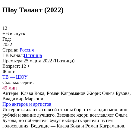
Шоу Талант (2022)
12 +
+ 6 выпуск
Год:
2022
Стра­на:
Рос­сия
ТВ Ка­нал:
Пят­ни­ца
Пре­мье­ра:
25 мapтa 2022 (Пятницa)
Воз­раст:
12 +
Жанр:
ТВ — ШОУ
Сколь­ко се­рий:
49 мин
Ак­тё­ры:
Клава Кока, Роман Каграманов Жюри: Ольга Бузова,
Владимир Маркони
Про ак­те­ров и ар­ти­стов
Интернет-таланты со всей страны борются за один миллион
рублей и звание лучшего. Звездное жюри возглавляет Ольга
Бузова, но победителя будут выбирать зрители путем
голосования. Ведущие — Клава Кока и Роман Каграманов.