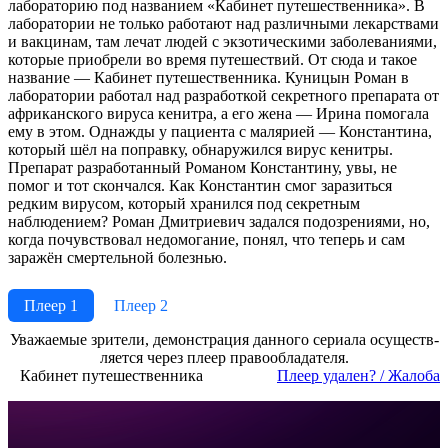
лабораторию под названием «Кабинет путешественника». В
лаборатории не только работают над различными лекарствами
и вакцинам, там лечат людей с экзотическими заболеваниями,
которые приобрели во время путешествий. От сюда и такое
название — Кабинет путешественника. Куницын Роман в
лаборатории работал над разработкой секретного препарата от
африканского вируса кенитра, а его жена — Ирина помогала
ему в этом. Однажды у пациента с малярией — Константина,
который шёл на поправку, обнаружился вирус кенитры.
Препарат разработанный Романом Константину, увы, не
помог и тот скончался. Как Константин смог заразиться
редким вирусом, который хранился под секретным
наблюдением? Роман Дмитриевич задался подозрениями, но,
когда почувствовал недомогание, понял, что теперь и сам
заражён смертельной болезнью.
Плеер 1
Плеер 2
Ува­жае­мые зри­те­ли, де­мон­ст­ра­ция дан­но­го се­риа­ла осу­ще­ст­в­
ля­ет­ся че­рез пле­ер пра­во­об­ла­да­те­ля.
Кабинет путешественника
Пле­ер уда­лен? / Жа­ло­ба