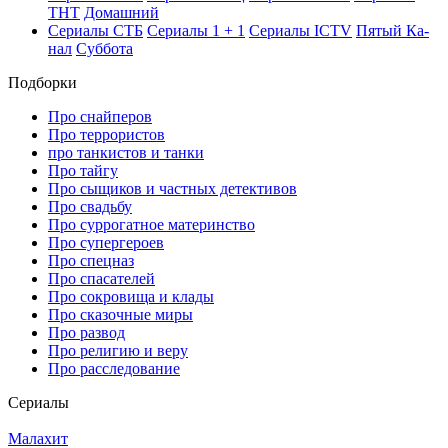
ТНТ
До­маш­ний
Се­риа­лы СТБ
Се­риа­лы 1 + 1
Се­риа­лы ICTV
Пя­тый Ка­
нал
Суб­бо­та
Подборки
Про снайперов
Про террористов
про танкистов и танки
Про тайгу
Про сыщиков и частных детективов
Про свадьбу
Про суррогатное материнство
Про супергероев
Про спецназ
Про спасателей
Про сокровища и клады
Про сказочные миры
Про развод
Про религию и веру
Про расследование
Се­риа­лы
Малахит