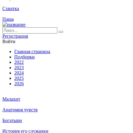
Схватка
Паша
Ре­ги­ст­ра­ция
Вой­ти
Глав­ная стра­ни­ца
Подборки
2022
2023
2024
2025
2026
Малахит
Анатомия чувств
Богатыри
История его служанки