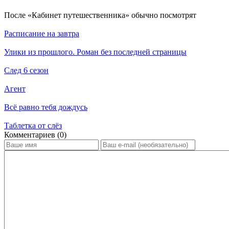
По­сле «Кабинет путешественника» обыч­но по­смот­рят
Расписание на завтра
Улики из прошлого. Роман без последней страницы
След 6 сезон
Агент
Всё равно тебя дождусь
Таблетка от слёз
Ком­мен­та­ри­ев (0)