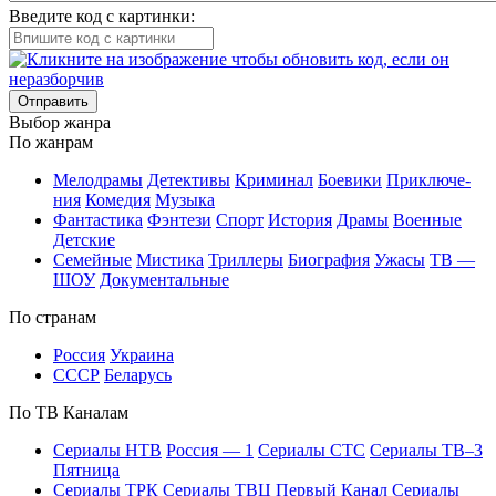
Введите код с картинки:
Отправить
Вы­бор жан­ра
По жан­рам
Ме­ло­дра­мы
Де­тек­ти­вы
Кри­ми­нал
Бое­ви­ки
При­клю­че­
ния
Ко­ме­дия
Му­зы­ка
Фан­та­сти­ка
Фэн­те­зи
Спорт
Ис­то­рия
Дра­мы
Во­ен­ные
Дет­ские
Се­мей­ные
Мис­ти­ка
Трил­ле­ры
Био­гра­фия
Ужа­сы
ТВ —
ШОУ
До­ку­мен­таль­ные
По стра­нам
Рос­сия
Ук­раи­на
СССР
Бе­ла­русь
По ТВ Ка­на­лам
Се­риа­лы НТВ
Рос­сия — 1
Се­риа­лы СТС
Се­риа­лы ТВ–3
Пят­ни­ца
Се­риа­лы ТРК
Се­риа­лы ТВЦ
Пер­вый Ка­нал
Се­риа­лы