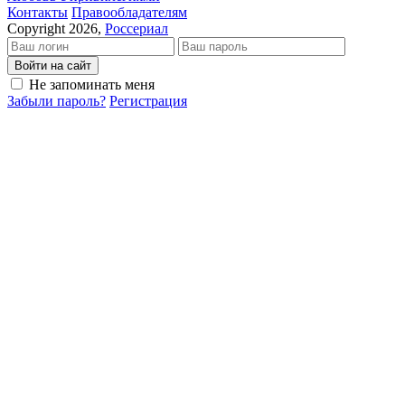
Кон­так­ты
Пра­во­об­ла­да­те­лям
Copyright 2026,
Россериал
Войти на сайт
Не запоминать меня
Забыли пароль?
Регистрация