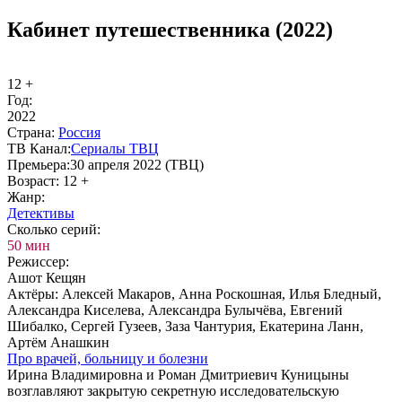
Кабинет путешественника (2022)
12 +
Год:
2022
Стра­на:
Рос­сия
ТВ Ка­нал:
Сериалы ТВЦ
Пре­мье­ра:
30 апреля 2022 (ТВЦ)
Воз­раст:
12 +
Жанр:
Де­тек­ти­вы
Сколь­ко се­рий:
50 мин
Ре­жис­сер:
Ашот Кещян
Ак­тё­ры:
Алексей Макаров, Анна Роскошная, Илья Бледный,
Александра Киселева, Александра Булычёва, Евгений
Шибалко, Сергей Гузеев, Заза Чантурия, Екатерина Ланн,
Артём Анашкин
Про вра­чей, боль­ни­цу и бо­лез­ни
Ирина Владимировна и Роман Дмитриевич Куницыны
возглавляют закрытую секретную исследовательскую