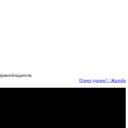
а­во­об­ла­да­те­ля.
Пле­ер уда­лен? / Жа­ло­ба