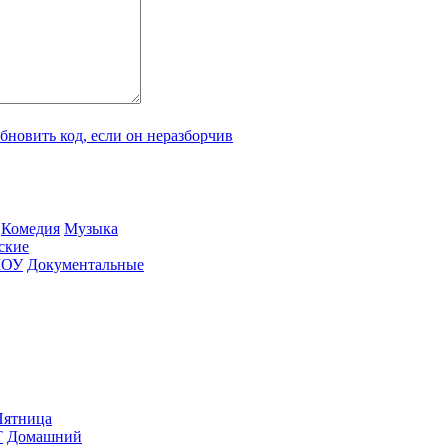
Ко­ме­дия
Му­зы­ка
­ские
ШОУ
До­ку­мен­таль­ные
ят­ни­ца
Т
До­маш­ний