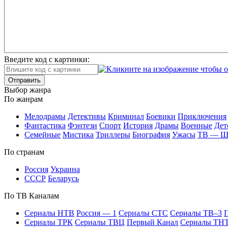
Введите код с картинки:
Отправить
Вы­бор жан­ра
По жан­рам
Ме­ло­дра­мы
Де­тек­ти­вы
Кри­ми­нал
Бое­ви­ки
При­клю­че­ния
Фан­та­сти­ка
Фэн­те­зи
Спорт
Ис­то­рия
Дра­мы
Во­ен­ные
Дет
Се­мей­ные
Мис­ти­ка
Трил­ле­ры
Био­гра­фия
Ужа­сы
ТВ — 
По стра­нам
Рос­сия
Ук­раи­на
СССР
Бе­ла­русь
По ТВ Ка­на­лам
Се­риа­лы НТВ
Рос­сия — 1
Се­риа­лы СТС
Се­риа­лы ТВ–3
П
Се­риа­лы ТРК
Се­риа­лы ТВЦ
Пер­вый Ка­нал
Се­риа­лы ТН