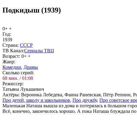
Подкидыш (1939)
0+ +
Год:
1939
Стра­на:
СССР
ТВ Ка­нал:
Сериалы ТВЦ
Воз­раст:
0+ +
Жанр:
Ко­ме­дии
,
Дра­мы
Сколь­ко се­рий:
68 мин. / 01:08
Ре­жис­сер:
Татьяна Лукашевич
Ак­тё­ры:
Вероника Лебедева, Фаина Раневская, Пётр Репнин, Р
Про де­тей, шко­лу и школь­ни­ков
,
Про друж­бу
,
Про со­вет­ское вр
Маленькая Наташа вышла из дома и потерялась в большом город
Всё, конечно, закончилось хорошо. А пока Наташа блуждала по 