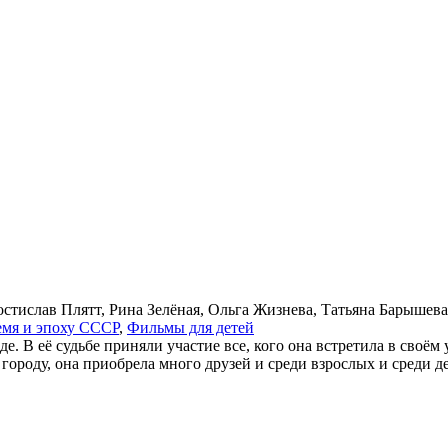
остислав Плятт, Рина Зелёная, Ольга Жизнева, Татьяна Барыше
е­мя и эпо­ху СССР
,
Филь­мы для де­тей
е. В её судьбе приняли участие все, кого она встретила в сво
городу, она приобрела много друзей и среди взрослых и среди де