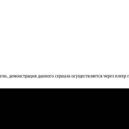
ли, де­мон­ст­ра­ция дан­но­го се­риа­ла осу­ще­ст­в­ля­ет­ся че­рез пле­ер пр