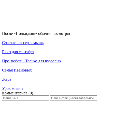
По­сле «Подкидыш» обыч­но по­смот­рят
Счастливая серая мышь
Блюз для сентября
Про любовь. Только для взрослых
Семья Ивановых
Жара
Урок жизни
Ком­мен­та­ри­ев (0)