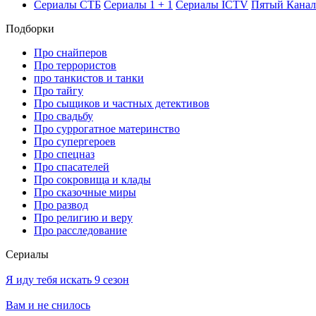
Се­риа­лы СТБ
Се­риа­лы 1 + 1
Се­риа­лы ICTV
Пя­тый Ка­нал
Подборки
Про снайперов
Про террористов
про танкистов и танки
Про тайгу
Про сыщиков и частных детективов
Про свадьбу
Про суррогатное материнство
Про супергероев
Про спецназ
Про спасателей
Про сокровища и клады
Про сказочные миры
Про развод
Про религию и веру
Про расследование
Се­риа­лы
Я иду тебя искать 9 сезон
Вам и не снилось