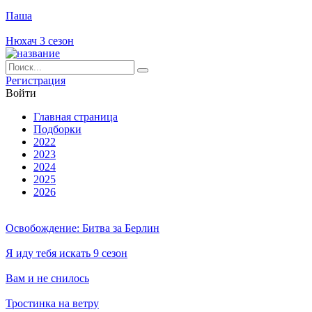
Паша
Нюхач 3 сезон
Ре­ги­ст­ра­ция
Вой­ти
Глав­ная стра­ни­ца
Подборки
2022
2023
2024
2025
2026
Освобождение: Битва за Берлин
Я иду тебя искать 9 сезон
Вам и не снилось
Тростинка на ветру