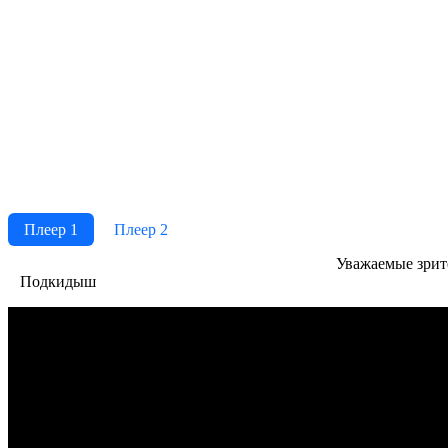
Плеер 1
Плеер 2
Ува­жае­мые зри­те­
Подкидыш