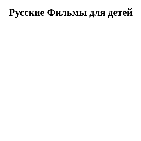
Рус­ские Филь­мы для де­тей