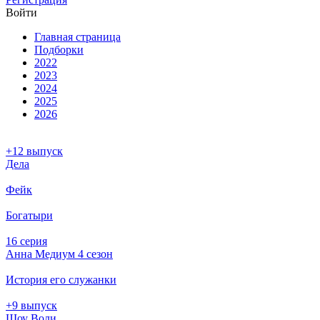
Вой­ти
Глав­ная стра­ни­ца
Подборки
2022
2023
2024
2025
2026
+12 выпуск
Дела
Фейк
Богатыри
16 серия
Анна Медиум 4 сезон
История его служанки
+9 выпуск
Шоу Воли