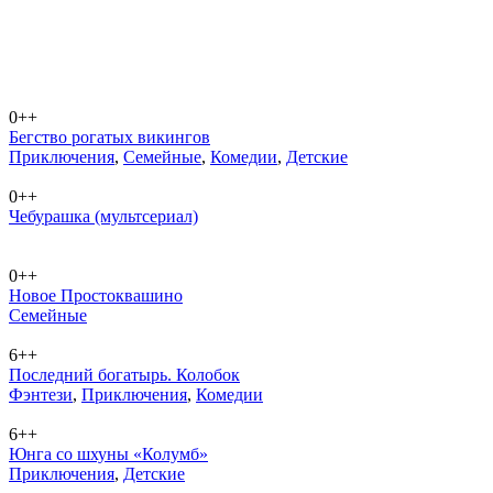
0++
Бегство рогатых викингов
При­клю­че­ния
,
Се­мей­ные
,
Ко­ме­дии
,
Дет­ские
0++
Чебурашка (мультсериал)
0++
Новое Простоквашино
Се­мей­ные
6++
Последний богатырь. Колобок
Фэн­те­зи
,
При­клю­че­ния
,
Ко­ме­дии
6++
Юнга со шхуны «Колумб»
При­клю­че­ния
,
Дет­ские