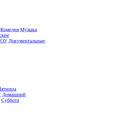
Ко­ме­дия
Му­зы­ка
­ские
ШОУ
До­ку­мен­таль­ные
ят­ни­ца
Т
До­маш­ний
Суб­бо­та