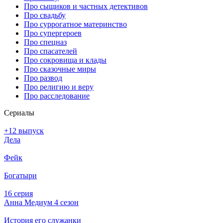
Про сыщиков и частных детективов
Про свадьбу
Про суррогатное материнство
Про супергероев
Про спецназ
Про спасателей
Про сокровища и клады
Про сказочные миры
Про развод
Про религию и веру
Про расследование
Се­риа­лы
+12 выпуск
Дела
Фейк
Богатыри
16 серия
Анна Медиум 4 сезон
История его служанки