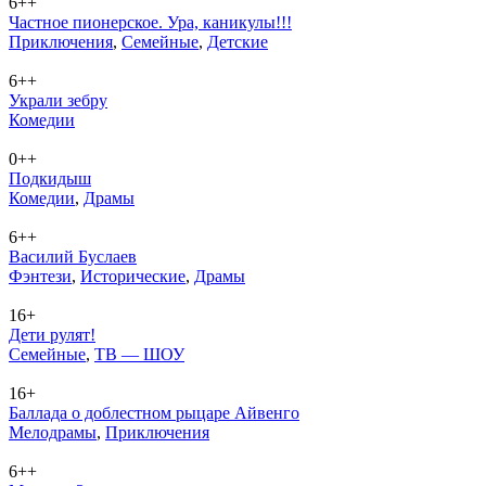
6++
Частное пионерское. Ура, каникулы!!!
При­клю­че­ния
,
Се­мей­ные
,
Дет­ские
6++
Украли зебру
Ко­ме­дии
0++
Подкидыш
Ко­ме­дии
,
Дра­мы
6++
Василий Буслаев
Фэн­те­зи
,
Ис­то­ри­че­ские
,
Дра­мы
16+
Дети рулят!
Се­мей­ные
,
ТВ — ШОУ
16+
Баллада о доблестном рыцаре Айвенго
Ме­ло­дра­мы
,
При­клю­че­ния
6++