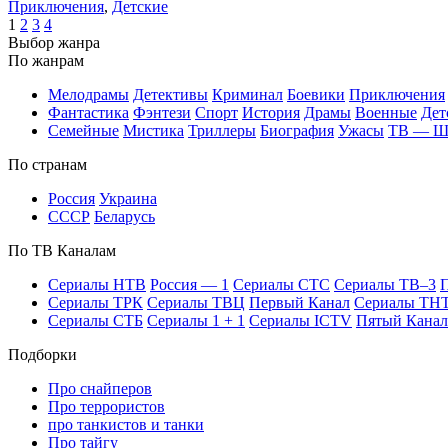
При­клю­че­ния
,
Дет­ские
1
2
3
4
Вы­бор жан­ра
По жан­рам
Ме­ло­дра­мы
Де­тек­ти­вы
Кри­ми­нал
Бое­ви­ки
При­клю­че­ния
Фан­та­сти­ка
Фэн­те­зи
Спорт
Ис­то­рия
Дра­мы
Во­ен­ные
Дет
Се­мей­ные
Мис­ти­ка
Трил­ле­ры
Био­гра­фия
Ужа­сы
ТВ — 
По стра­нам
Рос­сия
Ук­раи­на
СССР
Бе­ла­русь
По ТВ Ка­на­лам
Се­риа­лы НТВ
Рос­сия — 1
Се­риа­лы СТС
Се­риа­лы ТВ–3
П
Се­риа­лы ТРК
Се­риа­лы ТВЦ
Пер­вый Ка­нал
Се­риа­лы ТН
Се­риа­лы СТБ
Се­риа­лы 1 + 1
Се­риа­лы ICTV
Пя­тый Ка­нал
Подборки
Про снайперов
Про террористов
про танкистов и танки
Про тайгу