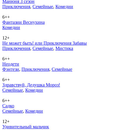
Манюня 3 сезон
При­клю­че­ния
,
Се­мей­ные
,
Ко­ме­дии
6++
Фантазии Веснухина
Ко­ме­дии
12+
Не может быть! или Приключения Забавы
При­клю­че­ния
,
Се­мей­ные
,
Мис­ти­ка
6++
Неодети
Фэн­те­зи
,
При­клю­че­ния
,
Се­мей­ные
6++
Здравствуй, Дедушка Мороз!
Се­мей­ные
,
Ко­ме­дии
6++
Садко
Се­мей­ные
,
Ко­ме­дии
12+
Удивительный мальчик