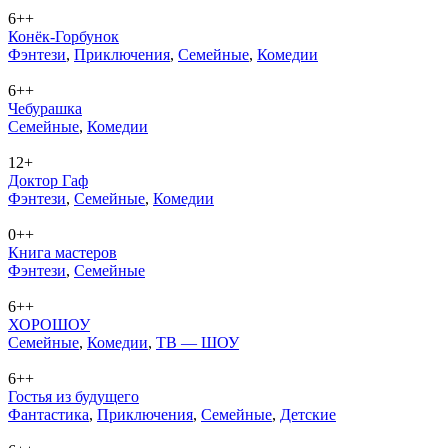
6++
Конёк-Горбунок
Фэн­те­зи
,
При­клю­че­ния
,
Се­мей­ные
,
Ко­ме­дии
6++
Чебурашка
Се­мей­ные
,
Ко­ме­дии
12+
Доктор Гаф
Фэн­те­зи
,
Се­мей­ные
,
Ко­ме­дии
0++
Книга мастеров
Фэн­те­зи
,
Се­мей­ные
6++
ХОРОШОУ
Се­мей­ные
,
Ко­ме­дии
,
ТВ — ШОУ
6++
Гостья из будущего
Фан­та­сти­ка
,
При­клю­че­ния
,
Се­мей­ные
,
Дет­ские