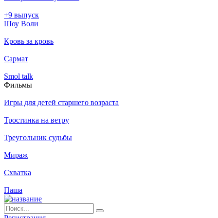
+9 выпуск
Шоу Воли
Кровь за кровь
Сармат
Smol talk
Филь­мы
Игры для детей старшего возраста
Тростинка на ветру
Треугольник судьбы
Мираж
Схватка
Паша
Ре­ги­ст­ра­ция