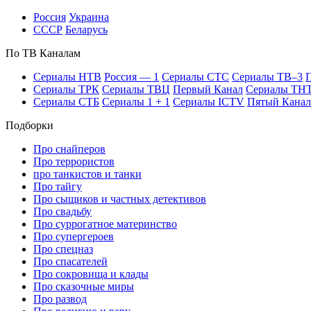
Рос­сия
Ук­раи­на
СССР
Бе­ла­русь
По ТВ Ка­на­лам
Се­риа­лы НТВ
Рос­сия — 1
Се­риа­лы СТС
Се­риа­лы ТВ–3
П
Се­риа­лы ТРК
Се­риа­лы ТВЦ
Пер­вый Ка­нал
Се­риа­лы ТН
Се­риа­лы СТБ
Се­риа­лы 1 + 1
Се­риа­лы ICTV
Пя­тый Ка­нал
Подборки
Про снайперов
Про террористов
про танкистов и танки
Про тайгу
Про сыщиков и частных детективов
Про свадьбу
Про суррогатное материнство
Про супергероев
Про спецназ
Про спасателей
Про сокровища и клады
Про сказочные миры
Про развод