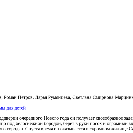
, Роман Петров, Дарья Румянцева, Светлана Смирнова-Марцинк
мы для де­тей
дверии очередного Нового года он получает своеобразное зада
ицо под белоснежной бородой, берет в руки посох и огромный м
ного городка. Спустя время он оказывается в скромном жилище С