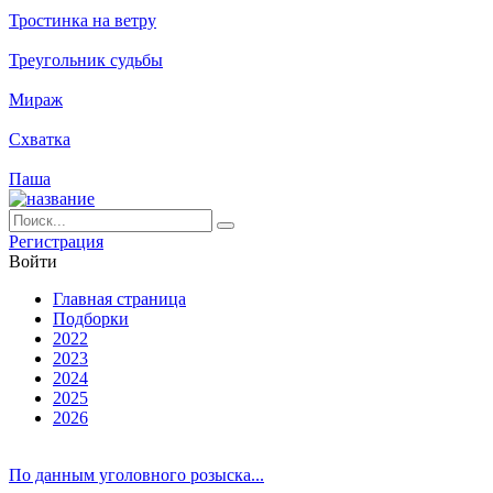
Тростинка на ветру
Треугольник судьбы
Мираж
Схватка
Паша
Ре­ги­ст­ра­ция
Вой­ти
Глав­ная стра­ни­ца
Подборки
2022
2023
2024
2025
2026
По данным уголовного розыска...