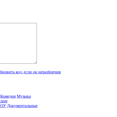
Ко­ме­дия
Му­зы­ка
­ские
ШОУ
До­ку­мен­таль­ные