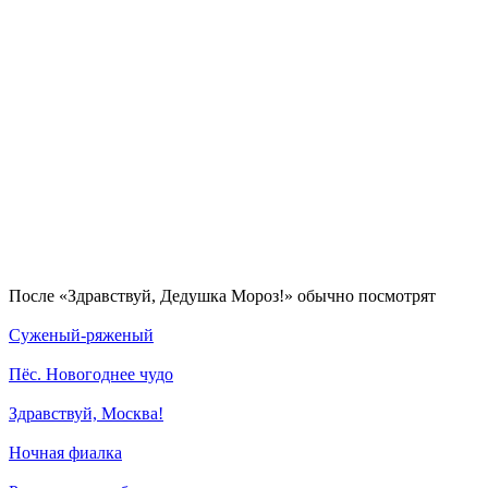
По­сле «Здравствуй, Дедушка Мороз!» обыч­но по­смот­рят
Суженый-ряженый
Пёс. Новогоднее чудо
Здравствуй, Москва!
Ночная фиалка