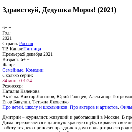
Здравствуй, Дедушка Мороз! (2021)
6+ +
Год:
2021
Стра­на:
Рос­сия
ТВ Ка­нал:
Пят­ни­ца
Пре­мье­ра:
9 декабря 2021
Воз­раст:
6+ +
Жанр:
Се­мей­ные
,
Ко­ме­дии
Сколь­ко се­рий:
84 мин. / 01:24
Ре­жис­сер:
Наталия Каленова
Ак­тё­ры:
Виктор Логинов, Юрий Гальцев, Александр Тютрюмов
Егор Бакулин, Татьяна Яковенко
Про де­тей, шко­лу и школь­ни­ков
,
Про ак­те­ров и ар­ти­стов
,
Филь­
Дмитрий – журналист, живущий и работающий в Москве. В пред
Дима переодевается в длинную красную шубу, скрывает свое л
работу тех, кто приносит праздник в дома и квартиры его род