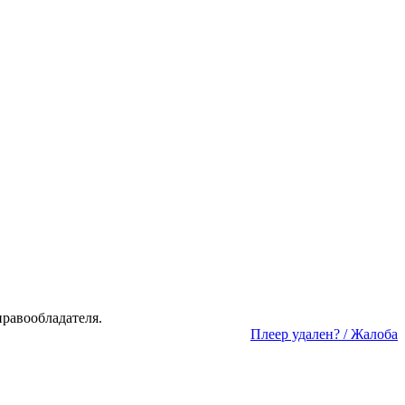
а­во­об­ла­да­те­ля.
Пле­ер уда­лен? / Жа­ло­ба