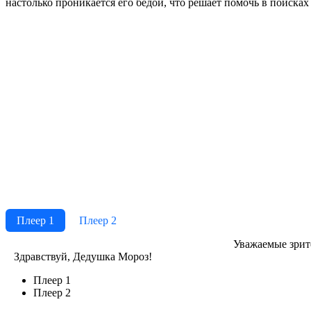
настолько проникается его бедой, что решает помочь в поиска
Плеер 1
Плеер 2
Ува­жае­мые зри­те­
Здравствуй, Дедушка Мороз!
Плеер 1
Плеер 2