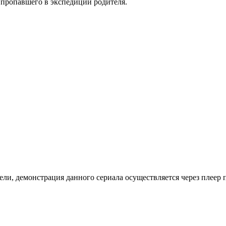
х пропавшего в экспедиции родителя.
ли, де­мон­ст­ра­ция дан­но­го се­риа­ла осу­ще­ст­в­ля­ет­ся че­рез пле­ер пр