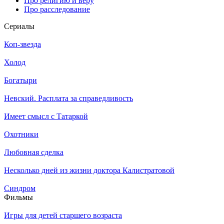
Про религию и веру
Про расследование
Се­риа­лы
Коп-звезда
Холод
Богатыри
Невский. Расплата за справедливость
Имеет смысл с Татаркой
Охотники
Любовная сделка
Несколько дней из жизни доктора Калистратовой
Синдром
Филь­мы
Игры для детей старшего возраста