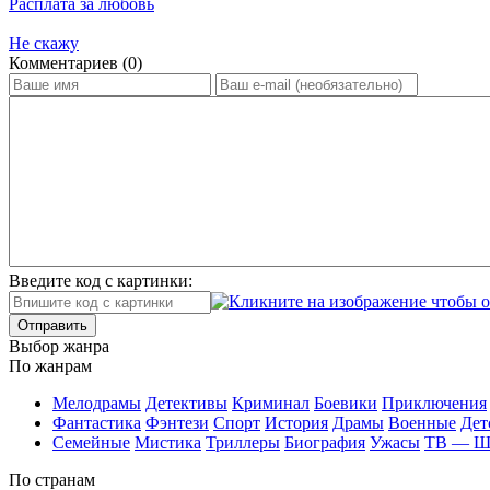
Расплата за любовь
Не скажу
Ком­мен­та­ри­ев (0)
Введите код с картинки:
Отправить
Вы­бор жан­ра
По жан­рам
Ме­ло­дра­мы
Де­тек­ти­вы
Кри­ми­нал
Бое­ви­ки
При­клю­че­ния
Фан­та­сти­ка
Фэн­те­зи
Спорт
Ис­то­рия
Дра­мы
Во­ен­ные
Дет
Се­мей­ные
Мис­ти­ка
Трил­ле­ры
Био­гра­фия
Ужа­сы
ТВ — 
По стра­нам