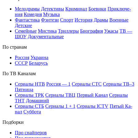
Ме­ло­дра­мы
Де­тек­ти­вы
Кри­ми­нал
Бое­ви­ки
При­клю­че­
ния
Ко­ме­дия
Му­зы­ка
Фан­та­сти­ка
Фэн­те­зи
Спорт
Ис­то­рия
Дра­мы
Во­ен­ные
Дет­ские
Се­мей­ные
Мис­ти­ка
Трил­ле­ры
Био­гра­фия
Ужа­сы
ТВ —
ШОУ
До­ку­мен­таль­ные
По стра­нам
Рос­сия
Ук­раи­на
СССР
Бе­ла­русь
По ТВ Ка­на­лам
Се­риа­лы НТВ
Рос­сия — 1
Се­риа­лы СТС
Се­риа­лы ТВ–3
Пят­ни­ца
Се­риа­лы ТРК
Се­риа­лы ТВЦ
Пер­вый Ка­нал
Се­риа­лы
ТНТ
До­маш­ний
Се­риа­лы СТБ
Се­риа­лы 1 + 1
Се­риа­лы ICTV
Пя­тый Ка­
нал
Суб­бо­та
Подборки
Про снайперов