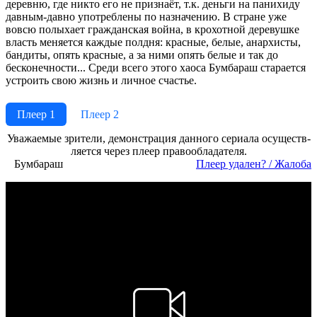
деревню, где никто его не признаёт, т.к. деньги на панихиду
давным-давно употреблены по назначению. В стране уже
вовсю полыхает гражданская война, в крохотной деревушке
власть меняется каждые полдня: красные, белые, анархисты,
бандиты, опять красные, а за ними опять белые и так до
бесконечности... Среди всего этого хаоса Бумбараш старается
устроить свою жизнь и личное счастье.
Плеер 1
Плеер 2
Ува­жае­мые зри­те­ли, де­мон­ст­ра­ция дан­но­го се­риа­ла осу­ще­ст­в­
ля­ет­ся че­рез пле­ер пра­во­об­ла­да­те­ля.
Бумбараш
Пле­ер уда­лен? / Жа­ло­ба