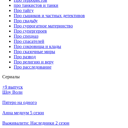
Про террористов
про танкистов и танки
Про тайгу
Про сыщиков и частных детективов
Про свадьбу
Про суррогатное материнство
Про супергероев
Про спецназ
Про спасателей
Про сокровища и клады
Про сказочные миры
Про развод
Про религию и веру
Про расследование
Се­риа­лы
+9 выпуск
Шоу Воли
Пятеро на одного
Анна медиум 5 сезон
Выживалити: Наследники 2 сезон