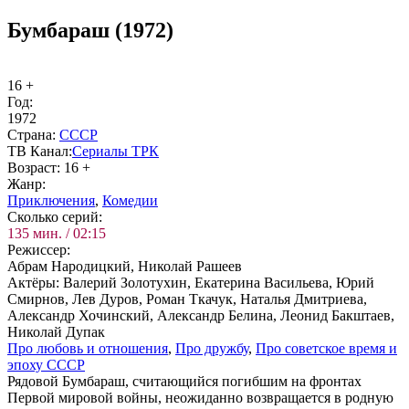
Бумбараш (1972)
16 +
Год:
1972
Стра­на:
СССР
ТВ Ка­нал:
Се­риа­лы ТРК
Воз­раст:
16 +
Жанр:
При­клю­че­ния
,
Ко­ме­дии
Сколь­ко се­рий:
135 мин. / 02:15
Ре­жис­сер:
Абрам Народицкий, Николай Рашеев
Ак­тё­ры:
Валерий Золотухин, Екатерина Васильева, Юрий
Смирнов, Лев Дуров, Роман Ткачук, Наталья Дмитриева,
Александр Хочинский, Александр Белина, Леонид Бакштаев,
Николай Дупак
Про лю­бовь и от­но­ше­ния
,
Про друж­бу
,
Про со­вет­ское вре­мя и
эпо­ху СССР
Рядовой Бумбараш, считающийся погибшим на фронтах
Первой мировой войны, неожиданно возвращается в родную