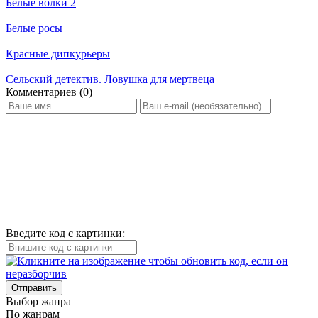
Белые волки 2
Белые росы
Красные дипкурьеры
Сельский детектив. Ловушка для мертвеца
Ком­мен­та­ри­ев (0)
Введите код с картинки:
Отправить
Вы­бор жан­ра
По жан­рам