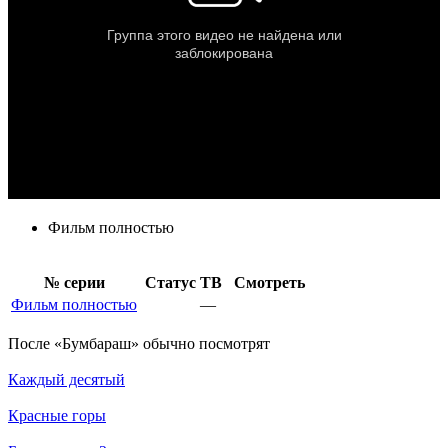
Фильм полностью
№ се­рии
Ста­тус
ТВ
Смот­реть
Фильм полностью
—
По­сле «Бумбараш» обыч­но по­смот­рят
Каждый десятый
Красные горы