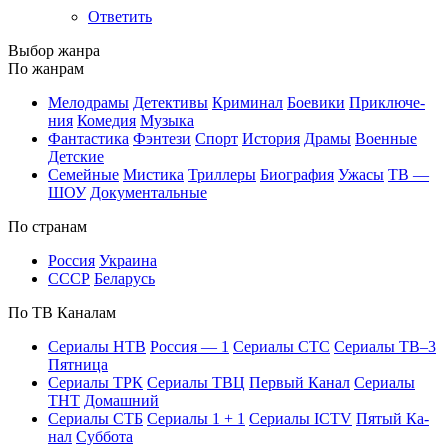
Ответить
Вы­бор жан­ра
По жан­рам
Ме­ло­дра­мы
Де­тек­ти­вы
Кри­ми­нал
Бое­ви­ки
При­клю­че­
ния
Ко­ме­дия
Му­зы­ка
Фан­та­сти­ка
Фэн­те­зи
Спорт
Ис­то­рия
Дра­мы
Во­ен­ные
Дет­ские
Се­мей­ные
Мис­ти­ка
Трил­ле­ры
Био­гра­фия
Ужа­сы
ТВ —
ШОУ
До­ку­мен­таль­ные
По стра­нам
Рос­сия
Ук­раи­на
СССР
Бе­ла­русь
По ТВ Ка­на­лам
Се­риа­лы НТВ
Рос­сия — 1
Се­риа­лы СТС
Се­риа­лы ТВ–3
Пят­ни­ца
Се­риа­лы ТРК
Се­риа­лы ТВЦ
Пер­вый Ка­нал
Се­риа­лы
ТНТ
До­маш­ний
Се­риа­лы СТБ
Се­риа­лы 1 + 1
Се­риа­лы ICTV
Пя­тый Ка­
нал
Суб­бо­та