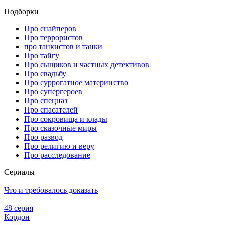
Подборки
Про снайперов
Про террористов
про танкистов и танки
Про тайгу
Про сыщиков и частных детективов
Про свадьбу
Про суррогатное материнство
Про супергероев
Про спецназ
Про спасателей
Про сокровища и клады
Про сказочные миры
Про развод
Про религию и веру
Про расследование
Се­риа­лы
Что и требовалось доказать
48 серия
Кордон