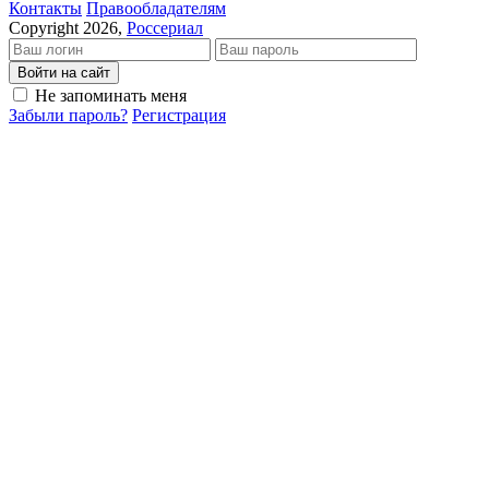
Кон­так­ты
Пра­во­об­ла­да­те­лям
Copyright 2026,
Россериал
Войти на сайт
Не запоминать меня
Забыли пароль?
Регистрация