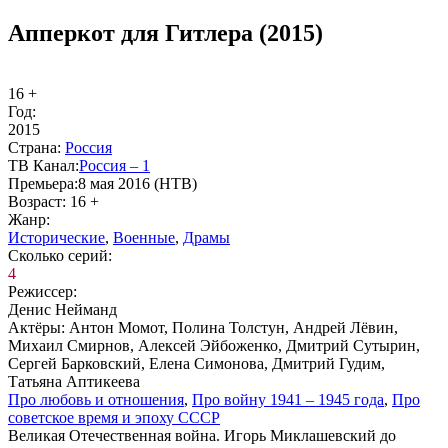
Апперкот для Гитлера (2015)
16 +
Год:
2015
Стра­на:
Рос­сия
ТВ Ка­нал:
Рос­сия – 1
Пре­мье­ра:
8 мая 2016 (НТВ)
Воз­раст:
16 +
Жанр:
Ис­то­ри­че­ские
,
Во­ен­ные
,
Дра­мы
Сколь­ко се­рий:
4
Ре­жис­сер:
Денис Нейманд
Ак­тё­ры:
Антон Момот, Полина Толстун, Андрей Лёвин,
Михаил Смирнов, Алексей Эйбоженко, Дмитрий Сутырин,
Сергей Барковский, Елена Симонова, Дмитрий Гудим,
Татьяна Аптикеева
Про лю­бовь и от­но­ше­ния
,
Про вой­ну 1941 – 1945 го­да
,
Про
со­вет­ское вре­мя и эпо­ху СССР
Великая Отечественная война. Игорь Миклашевский до