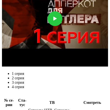
1 серия
2 серия
3 серия
4 серия
№ се­
Ста­
ТВ
Смот­реть
рии
тус