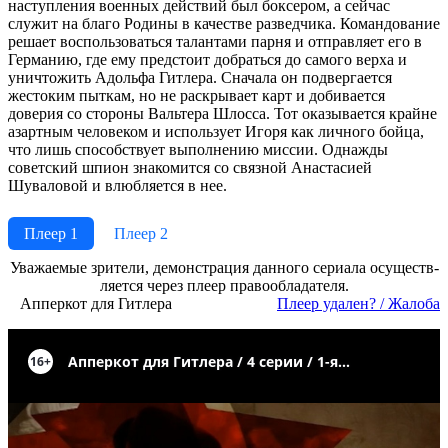
наступления военных действий был боксером, а сейчас
служит на благо Родины в качестве разведчика. Командование
решает воспользоваться талантами парня и отправляет его в
Германию, где ему предстоит добраться до самого верха и
уничтожить Адольфа Гитлера. Сначала он подвергается
жестоким пыткам, но не раскрывает карт и добивается
доверия со стороны Вальтера Шлосса. Тот оказывается крайне
азартным человеком и использует Игоря как личного бойца,
что лишь способствует выполнению миссии. Однажды
советский шпион знакомится со связной Анастасией
Шуваловой и влюбляется в нее.
Плеер 1
Плеер 2
Ува­жае­мые зри­те­ли, де­мон­ст­ра­ция дан­но­го се­риа­ла осу­ще­ст­в­
ля­ет­ся че­рез пле­ер пра­во­об­ла­да­те­ля.
Апперкот для Гитлера
Пле­ер уда­лен? / Жа­ло­ба