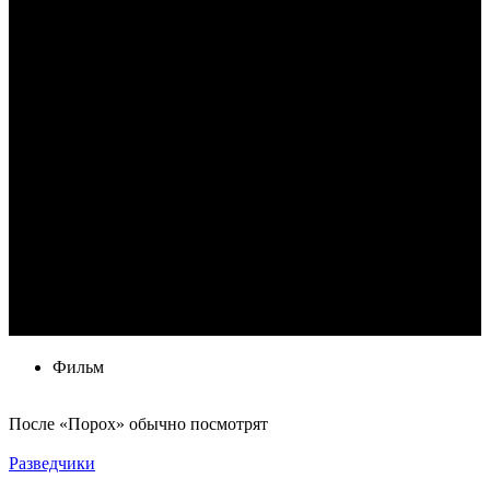
Фильм
По­сле «Порох» обыч­но по­смот­рят
Разведчики