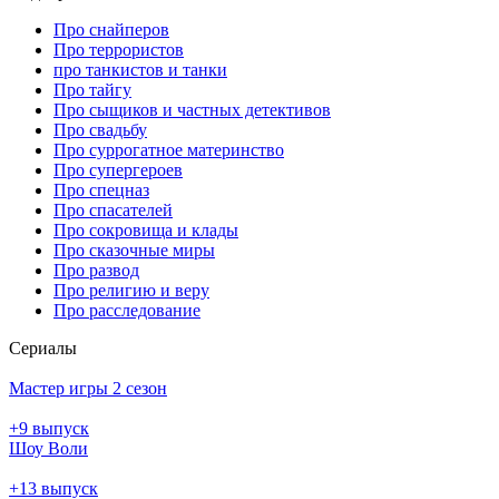
Про снайперов
Про террористов
про танкистов и танки
Про тайгу
Про сыщиков и частных детективов
Про свадьбу
Про суррогатное материнство
Про супергероев
Про спецназ
Про спасателей
Про сокровища и клады
Про сказочные миры
Про развод
Про религию и веру
Про расследование
Се­риа­лы
Мастер игры 2 сезон
+9 выпуск
Шоу Воли
+13 выпуск