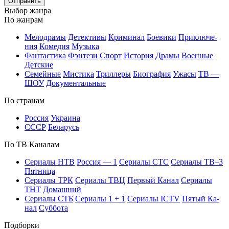
Отправить
Вы­бор жан­ра
По жан­рам
Ме­ло­дра­мы
Де­тек­ти­вы
Кри­ми­нал
Бое­ви­ки
При­клю­че­
ния
Ко­ме­дия
Му­зы­ка
Фан­та­сти­ка
Фэн­те­зи
Спорт
Ис­то­рия
Дра­мы
Во­ен­ные
Дет­ские
Се­мей­ные
Мис­ти­ка
Трил­ле­ры
Био­гра­фия
Ужа­сы
ТВ —
ШОУ
До­ку­мен­таль­ные
По стра­нам
Рос­сия
Ук­раи­на
СССР
Бе­ла­русь
По ТВ Ка­на­лам
Се­риа­лы НТВ
Рос­сия — 1
Се­риа­лы СТС
Се­риа­лы ТВ–3
Пят­ни­ца
Се­риа­лы ТРК
Се­риа­лы ТВЦ
Пер­вый Ка­нал
Се­риа­лы
ТНТ
До­маш­ний
Се­риа­лы СТБ
Се­риа­лы 1 + 1
Се­риа­лы ICTV
Пя­тый Ка­
нал
Суб­бо­та
Подборки