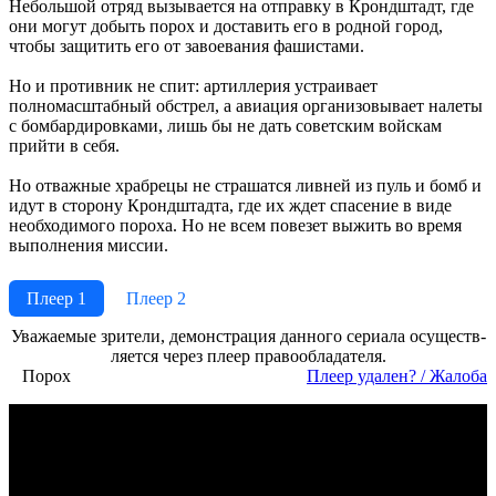
Небольшой отряд вызывается на отправку в Крондштадт, где
они могут добыть порох и доставить его в родной город,
чтобы защитить его от завоевания фашистами.
Но и противник не спит: артиллерия устраивает
полномасштабный обстрел, а авиация организовывает налеты
с бомбардировками, лишь бы не дать советским войскам
прийти в себя.
Но отважные храбрецы не страшатся ливней из пуль и бомб и
идут в сторону Крондштадта, где их ждет спасение в виде
необходимого пороха. Но не всем повезет выжить во время
выполнения миссии.
Плеер 1
Плеер 2
Ува­жае­мые зри­те­ли, де­мон­ст­ра­ция дан­но­го се­риа­ла осу­ще­ст­в­
ля­ет­ся че­рез пле­ер пра­во­об­ла­да­те­ля.
Порох
Пле­ер уда­лен? / Жа­ло­ба