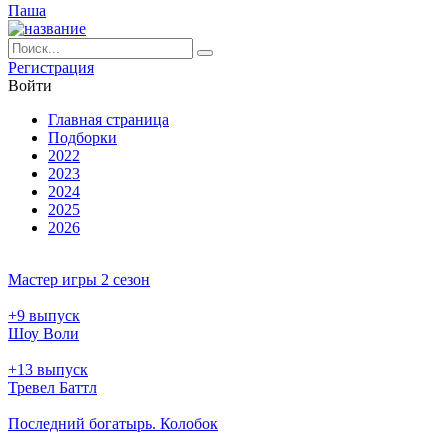
Паша
Ре­ги­ст­ра­ция
Вой­ти
Глав­ная стра­ни­ца
Подборки
2022
2023
2024
2025
2026
Мастер игры 2 сезон
+9 выпуск
Шоу Воли
+13 выпуск
Тревел Баттл
Последний богатырь. Колобок