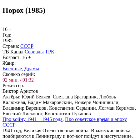
Порох (1985)
16 +
Год:
1985
Стра­на:
СССР
ТВ Ка­нал:
Се­риа­лы ТРК
Воз­раст:
16 +
Жанр:
Во­ен­ные
,
Дра­мы
Сколь­ко се­рий:
92 мин. / 01:32
Ре­жис­сер:
Виктор Аристов
Ак­тё­ры:
Юрий Беляев, Светлана Брагарник, Любовь
Калюжная, Вадим Макаровский, Ножери Чонишвили,
Владимир Варенцов, Константин Сарынин, Логман Керимов,
Евгений Лисконог, Константин Лукашов
Про вой­ну 1941 – 1945 го­да
,
Про со­вет­ское вре­мя и эпо­ху
СССР
1941 год, Великая Отечественная война. Вражеские войска
подбираются к Ленинграду и вот-вот пойдут в наступление.