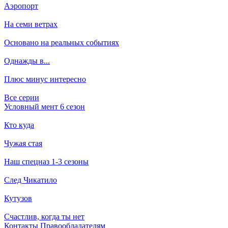
Аэропорт
На семи ветрах
Основано на реальных событиях
Однажды в...
Плюс минус интересно
Все серии
Условный мент 6 сезон
Кто куда
Чужая стая
Наш спецназ 1-3 сезоны
След Чикатило
Кутузов
Счастлив, когда ты нет
Кон­так­ты
Пра­во­об­ла­да­те­лям