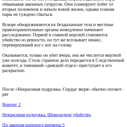
обманывая законных супругов. Они планируют побег от
вторых половинок и начало новой жизни, однако планам
пары не суждено сбыться.
Вскоре обнаруживаются их бездыханные тела и местные
правоохранительные органы немедленно начинают
расследование. Первой и главной версией становится
убийство из ревности, но тут же всплывает нюанс,
перевернувший все с ног на голову.
Оказывается, только он убит вчера, она же числится мертвой
уже полгода. Столь странное дело передается в Следственный
комитет, и тамошний «дамский отдел» приступает к его
раскрытию.
По­сле «Некрасивая подружка. Сердце зверя» обыч­но по­смот­
рят
Викинг 2
Некрасивая подружка. Шоколадное убийство
По законам военного времени 5