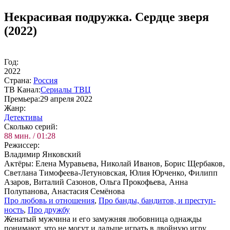
Некрасивая подружка. Сердце зверя
(2022)
Год:
2022
Стра­на:
Рос­сия
ТВ Ка­нал:
Сериалы ТВЦ
Пре­мье­ра:
29 апреля 2022
Жанр:
Де­тек­ти­вы
Сколь­ко се­рий:
88 мин. / 01:28
Ре­жис­сер:
Владимир Янковский
Ак­тё­ры:
Елена Муравьева, Николай Иванов, Борис Щербаков,
Светлана Тимофеева-Летуновская, Юлия Юрченко, Филипп
Азаров, Виталий Сазонов, Ольга Прокофьева, Анна
Полупанова, Анастасия Семёнова
Про лю­бовь и от­но­ше­ния
,
Про бан­ды, бан­ди­тов, и пре­ступ­
ность
,
Про друж­бу
Женатый мужчина и его замужняя любовница однажды
понимают, что не могут и дальше играть в двойную игру,