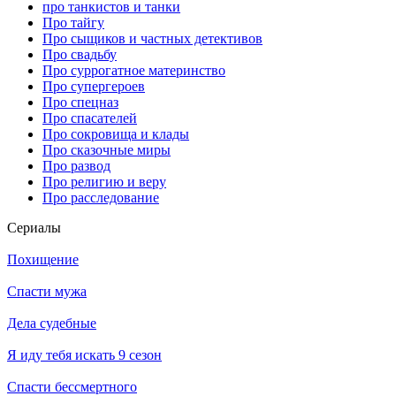
про танкистов и танки
Про тайгу
Про сыщиков и частных детективов
Про свадьбу
Про суррогатное материнство
Про супергероев
Про спецназ
Про спасателей
Про сокровища и клады
Про сказочные миры
Про развод
Про религию и веру
Про расследование
Се­риа­лы
Похищение
Спасти мужа
Дела судебные
Я иду тебя искать 9 сезон
Спасти бессмертного