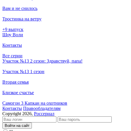
Вам и не снилось
Тростинка на ветру
+9 выпуск
Шоу Воли
Контакты
Все серии
Участок №13 2 сезон: Здравствуй, папа!
Участок №13 1 сезон
Вторая семья
Близкое счастье
Самогон 3 Капкан на охотников
Кон­так­ты
Пра­во­об­ла­да­те­лям
Copyright 2026,
Россериал
Войти на сайт