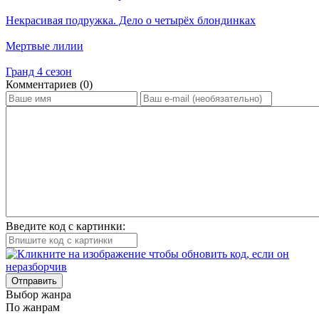
Некрасивая подружка. Дело о четырёх блондинках
Мертвые лилии
Гранд 4 сезон
Ком­мен­та­ри­ев (0)
Введите код с картинки:
Отправить
Вы­бор жан­ра
По жан­рам