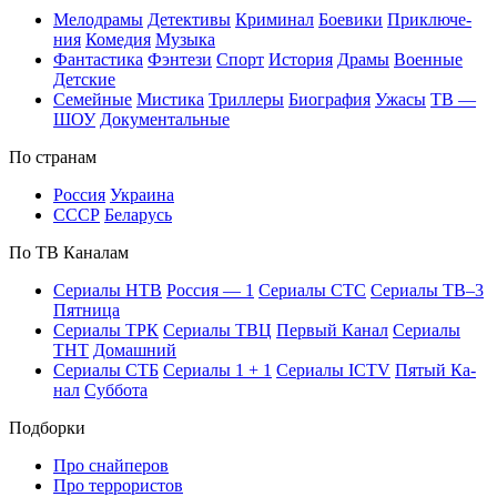
Ме­ло­дра­мы
Де­тек­ти­вы
Кри­ми­нал
Бое­ви­ки
При­клю­че­
ния
Ко­ме­дия
Му­зы­ка
Фан­та­сти­ка
Фэн­те­зи
Спорт
Ис­то­рия
Дра­мы
Во­ен­ные
Дет­ские
Се­мей­ные
Мис­ти­ка
Трил­ле­ры
Био­гра­фия
Ужа­сы
ТВ —
ШОУ
До­ку­мен­таль­ные
По стра­нам
Рос­сия
Ук­раи­на
СССР
Бе­ла­русь
По ТВ Ка­на­лам
Се­риа­лы НТВ
Рос­сия — 1
Се­риа­лы СТС
Се­риа­лы ТВ–3
Пят­ни­ца
Се­риа­лы ТРК
Се­риа­лы ТВЦ
Пер­вый Ка­нал
Се­риа­лы
ТНТ
До­маш­ний
Се­риа­лы СТБ
Се­риа­лы 1 + 1
Се­риа­лы ICTV
Пя­тый Ка­
нал
Суб­бо­та
Подборки
Про снайперов
Про террористов