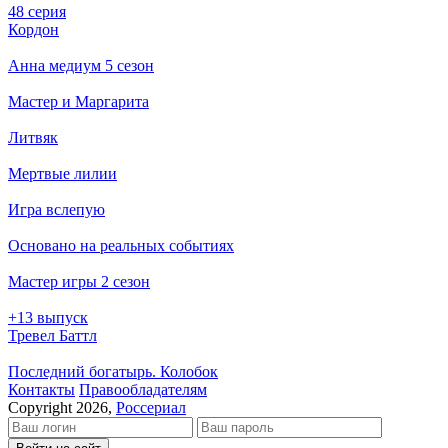
48 серия
Кордон
Анна медиум 5 сезон
Мастер и Маргарита
Литвяк
Мертвые лилии
Игра вслепую
Основано на реальных событиях
Мастер игры 2 сезон
+13 выпуск
Тревел Баттл
Последний богатырь. Колобок
Кон­так­ты
Пра­во­об­ла­да­те­лям
Copyright 2026,
Россериал