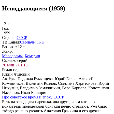
Неподдающиеся (1959)
12 +
Год:
1959
Стра­на:
СССР
ТВ Ка­нал:
Се­риа­лы ТРК
Воз­раст:
12 +
Жанр:
Ме­ло­дра­мы
,
Ко­ме­дии
Сколь­ко се­рий:
76 мин. / 01:16
Ре­жис­сер:
Юрий Чулюкин
Ак­тё­ры:
Надежда Румянцева, Юрий Белов, Алексей
Кожевников, Валентин Козлов, Светлана Харитонова, Юрий
Никулин, Владимир Земляникин, Вера Карпова, Константин
Нассонов, Иван Каширин
Про со­вет­ское вре­мя и эпо­ху СССР
Есть на заводе два паренька, два друга, из-за которых
показатели молодёжной бригады вечно страдают. Уже было
твёрдо решено уволить Анатолия Грачкина и его дружка