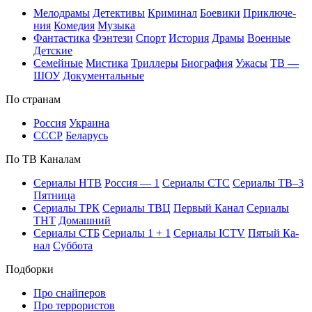
Ме­ло­дра­мы
Де­тек­ти­вы
Кри­ми­нал
Бое­ви­ки
При­клю­че­
ния
Ко­ме­дия
Му­зы­ка
Фан­та­сти­ка
Фэн­те­зи
Спорт
Ис­то­рия
Дра­мы
Во­ен­ные
Дет­ские
Се­мей­ные
Мис­ти­ка
Трил­ле­ры
Био­гра­фия
Ужа­сы
ТВ —
ШОУ
До­ку­мен­таль­ные
По стра­нам
Рос­сия
Ук­раи­на
СССР
Бе­ла­русь
По ТВ Ка­на­лам
Се­риа­лы НТВ
Рос­сия — 1
Се­риа­лы СТС
Се­риа­лы ТВ–3
Пят­ни­ца
Се­риа­лы ТРК
Се­риа­лы ТВЦ
Пер­вый Ка­нал
Се­риа­лы
ТНТ
До­маш­ний
Се­риа­лы СТБ
Се­риа­лы 1 + 1
Се­риа­лы ICTV
Пя­тый Ка­
нал
Суб­бо­та
Подборки
Про снайперов
Про террористов