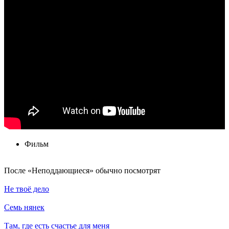
Фильм
По­сле «Неподдающиеся» обыч­но по­смот­рят
Не твоё дело
Семь нянек
Там, где есть счастье для меня