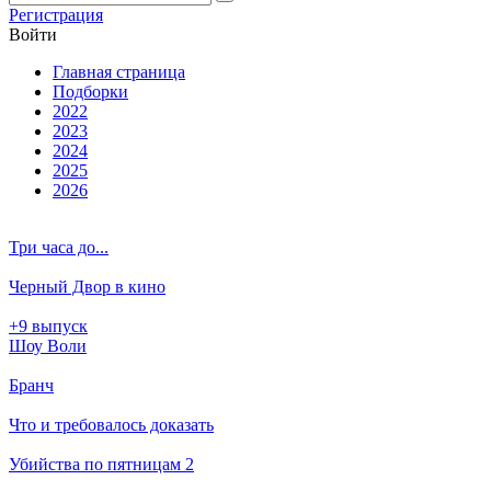
Ре­ги­ст­ра­ция
Вой­ти
Глав­ная стра­ни­ца
Подборки
2022
2023
2024
2025
2026
Три часа до...
Черный Двор в кино
+9 выпуск
Шоу Воли
Бранч
Что и требовалось доказать
Убийства по пятницам 2