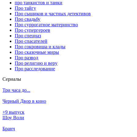
про танкистов и танки
Про тайгу
Про сыщиков и частных детективов
Про свадьбу
Про суррогатное материнство
Про супергероев
Про спецназ
Про спасателей
Про сокровища и клады
Про сказочные миры
Про развод
Про религию и веру
Про расследование
Се­риа­лы
Три часа до...
Черный Двор в кино
+9 выпуск
Шоу Воли
Бранч