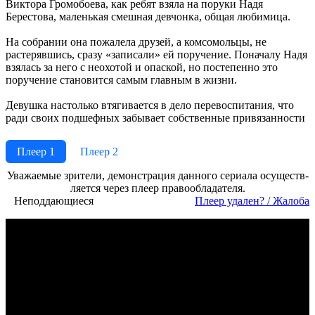
Виктора Громобоева, как ребят взяла на поруки Надя
Берестова, маленькая смешная девчонка, общая любимица.
На собрании она пожалела друзей, а комсомольцы, не
растерявшись, сразу «записали» ей поручение. Поначалу Надя
взялась за него с неохотой и опаской, но постепенно это
поручение становится самым главным в жизни.
Девушка настолько втягивается в дело перевоспитания, что
ради своих подшефных забывает собственные привязанности
Плеер 1
Плеер 2
Ува­жае­мые зри­те­ли, де­мон­ст­ра­ция дан­но­го се­риа­ла осу­ще­ст­в­
ля­ет­ся че­рез пле­ер пра­во­об­ла­да­те­ля.
Неподдающиеся
Пле­ер уда­лен? / Жа­ло­ба