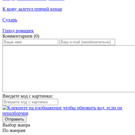
К кому залетел певчий кенар
Сухарь
Город ромашек
Ком­мен­та­ри­ев (0)
Введите код с картинки:
Отправить
Вы­бор жан­ра
По жан­рам