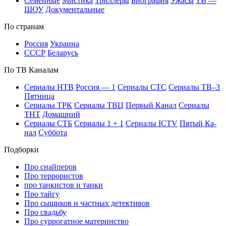
Се­мей­ные
Мис­ти­ка
Трил­ле­ры
Био­гра­фия
Ужа­сы
ТВ —
ШОУ
До­ку­мен­таль­ные
По стра­нам
Рос­сия
Ук­раи­на
СССР
Бе­ла­русь
По ТВ Ка­на­лам
Се­риа­лы НТВ
Рос­сия — 1
Се­риа­лы СТС
Се­риа­лы ТВ–3
Пят­ни­ца
Се­риа­лы ТРК
Се­риа­лы ТВЦ
Пер­вый Ка­нал
Се­риа­лы
ТНТ
До­маш­ний
Се­риа­лы СТБ
Се­риа­лы 1 + 1
Се­риа­лы ICTV
Пя­тый Ка­
нал
Суб­бо­та
Подборки
Про снайперов
Про террористов
про танкистов и танки
Про тайгу
Про сыщиков и частных детективов
Про свадьбу
Про суррогатное материнство