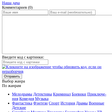
Наша дача
Ком­мен­та­ри­ев (0)
Введите код с картинки:
Отправить
Вы­бор жан­ра
По жан­рам
Ме­ло­дра­мы
Де­тек­ти­вы
Кри­ми­нал
Бое­ви­ки
При­клю­че­
ния
Ко­ме­дия
Му­зы­ка
Фан­та­сти­ка
Фэн­те­зи
Спорт
Ис­то­рия
Дра­мы
Во­ен­ные
Дет­ские