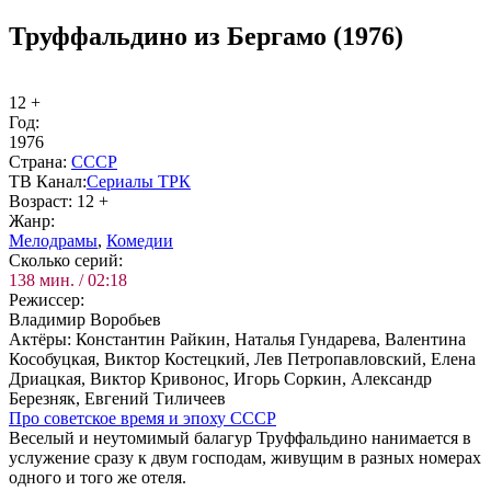
Труффальдино из Бергамо (1976)
12 +
Год:
1976
Стра­на:
СССР
ТВ Ка­нал:
Се­риа­лы ТРК
Воз­раст:
12 +
Жанр:
Ме­ло­дра­мы
,
Ко­ме­дии
Сколь­ко се­рий:
138 мин. / 02:18
Ре­жис­сер:
Владимир Воробьев
Ак­тё­ры:
Константин Райкин, Наталья Гундарева, Валентина
Кособуцкая, Виктор Костецкий, Лев Петропавловский, Елена
Дриацкая, Виктор Кривонос, Игорь Соркин, Александр
Березняк, Евгений Тиличеев
Про со­вет­ское вре­мя и эпо­ху СССР
Веселый и неутомимый балагур Труффальдино нанимается в
услужение сразу к двум господам, живущим в разных номерах
одного и того же отеля.