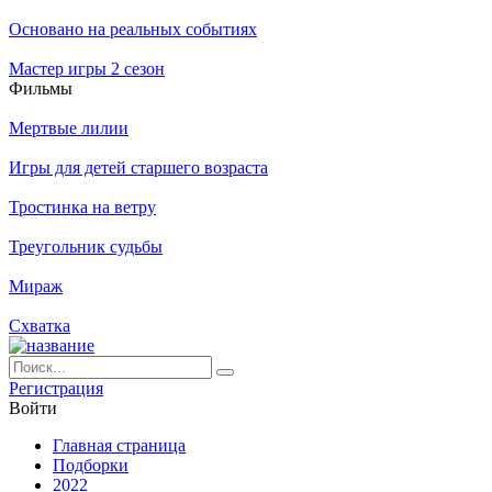
Основано на реальных событиях
Мастер игры 2 сезон
Филь­мы
Мертвые лилии
Игры для детей старшего возраста
Тростинка на ветру
Треугольник судьбы
Мираж
Схватка
Ре­ги­ст­ра­ция
Вой­ти
Глав­ная стра­ни­ца
Подборки
2022