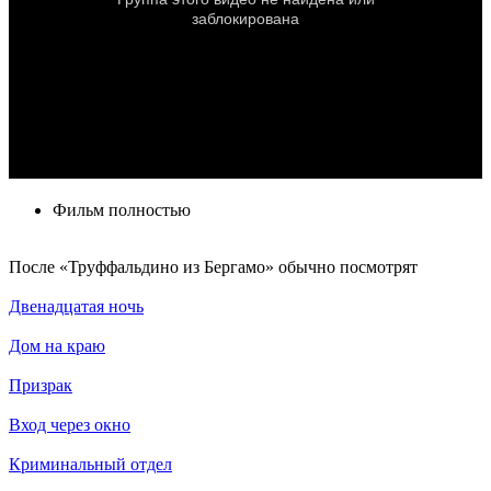
Фильм полностью
По­сле «Труффальдино из Бергамо» обыч­но по­смот­рят
Двенадцатая ночь
Дом на краю
Призрак
Вход через окно
Криминальный отдел