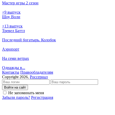
Мастер игры 2 сезон
+9 выпуск
Шоу Воли
+13 выпуск
Тревел Баттл
Последний богатырь. Колобок
Аэропорт
На семи ветрах
Однажды в...
Кон­так­ты
Пра­во­об­ла­да­те­лям
Copyright 2026,
Россериал
Войти на сайт
Не запоминать меня
Забыли пароль?
Регистрация