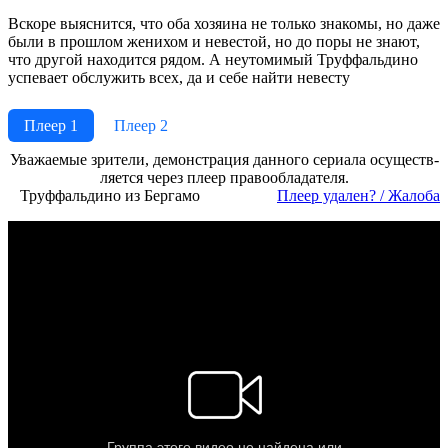
Вскоре выяснится, что оба хозяина не только знакомы, но даже
были в прошлом женихом и невестой, но до поры не знают,
что другой находится рядом. А неутомимый Труффальдино
успевает обслужить всех, да и себе найти невесту
Плеер 1
Плеер 2
Ува­жае­мые зри­те­ли, де­мон­ст­ра­ция дан­но­го се­риа­ла осу­ще­ст­в­
ля­ет­ся че­рез пле­ер пра­во­об­ла­да­те­ля.
Труффальдино из Бергамо
Пле­ер уда­лен? / Жа­ло­ба