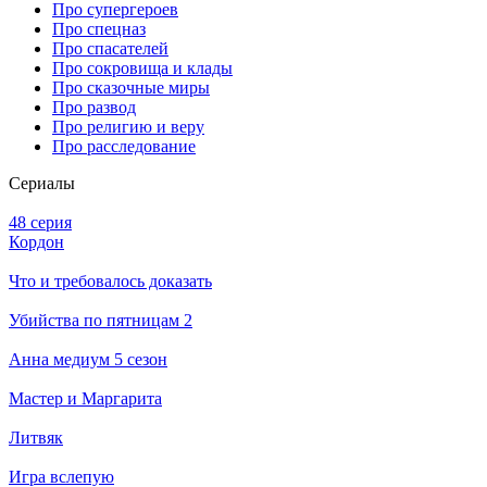
Про супергероев
Про спецназ
Про спасателей
Про сокровища и клады
Про сказочные миры
Про развод
Про религию и веру
Про расследование
Се­риа­лы
48 серия
Кордон
Что и требовалось доказать
Убийства по пятницам 2
Анна медиум 5 сезон
Мастер и Маргарита
Литвяк
Игра вслепую