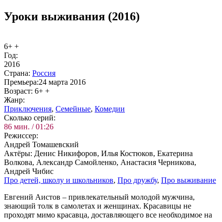
Уроки выживания (2016)
6+ +
Год:
2016
Стра­на:
Рос­сия
Пре­мье­ра:
24 марта 2016
Воз­раст:
6+ +
Жанр:
При­клю­че­ния
,
Се­мей­ные
,
Ко­ме­дии
Сколь­ко се­рий:
86 мин. / 01:26
Ре­жис­сер:
Андрей Томашевский
Ак­тё­ры:
Денис Никифоров, Илья Костюков, Екатерина
Волкова, Александр Самойленко, Анастасия Черникова,
Андрей Чибис
Про де­тей, шко­лу и школь­ни­ков
,
Про друж­бу
,
Про вы­жи­ва­ние
Евгений Аистов – привлекательный молодой мужчина,
знающий толк в самолетах и женщинах. Красавицы не
проходят мимо красавца, доставляющего все необходимое на