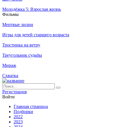
Молодёжка 5: Взрослая жизнь
Филь­мы
Мертвые лилии
Игры для детей старшего возраста
Тростинка на ветру
Треугольник судьбы
Мираж
Схватка
Ре­ги­ст­ра­ция
Вой­ти
Глав­ная стра­ни­ца
Подборки
2022
2023
2024