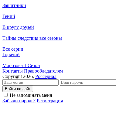
Защитники
Гений
В кругу друзей
Тайны следствия все сезоны
Все серии
Горячий
Морозова 1 Сезон
Кон­так­ты
Пра­во­об­ла­да­те­лям
Copyright 2026,
Россериал
Войти на сайт
Не запоминать меня
Забыли пароль?
Регистрация