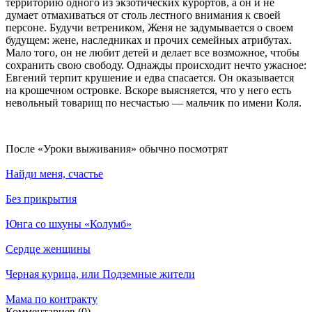
территорию одного из экзотических курортов, а он и не
думает отмахиваться от столь лестного внимания к своей
персоне. Будучи ветреником, Женя не задумывается о своем
будущем: жене, наследниках и прочих семейных атрибутах.
Мало того, он не любит детей и делает все возможное, чтобы
сохранить свою свободу. Однажды происходит нечто ужасное:
Евгений терпит крушение и едва спасается. Он оказывается
на крошечном островке. Вскоре выясняется, что у него есть
невольный товарищ по несчастью — мальчик по имени Коля.
По­сле «Уроки выживания» обыч­но по­смот­рят
Найди меня, счастье
Без прикрытия
Юнга со шхуны «Колумб»
Сердце женщины
Черная курица, или Подземные жители
Мама по контракту
Ком­мен­та­ри­ев (0)