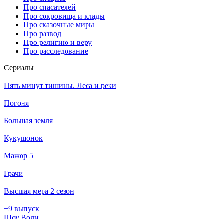
Про спасателей
Про сокровища и клады
Про сказочные миры
Про развод
Про религию и веру
Про расследование
Се­риа­лы
Пять минут тишины. Леса и реки
Погоня
Большая земля
Кукушонок
Мажор 5
Грачи
Высшая мера 2 сезон
+9 выпуск
Шоу Воли