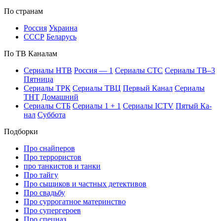
По стра­нам
Рос­сия
Ук­раи­на
СССР
Бе­ла­русь
По ТВ Ка­на­лам
Се­риа­лы НТВ
Рос­сия — 1
Се­риа­лы СТС
Се­риа­лы ТВ–3
Пят­ни­ца
Се­риа­лы ТРК
Се­риа­лы ТВЦ
Пер­вый Ка­нал
Се­риа­лы
ТНТ
До­маш­ний
Се­риа­лы СТБ
Се­риа­лы 1 + 1
Се­риа­лы ICTV
Пя­тый Ка­
нал
Суб­бо­та
Подборки
Про снайперов
Про террористов
про танкистов и танки
Про тайгу
Про сыщиков и частных детективов
Про свадьбу
Про суррогатное материнство
Про супергероев
Про спецназ