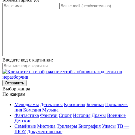
Введите код с картинки:
Отправить
Вы­бор жан­ра
По жан­рам
Ме­ло­дра­мы
Де­тек­ти­вы
Кри­ми­нал
Бое­ви­ки
При­клю­че­
ния
Ко­ме­дия
Му­зы­ка
Фан­та­сти­ка
Фэн­те­зи
Спорт
Ис­то­рия
Дра­мы
Во­ен­ные
Дет­ские
Се­мей­ные
Мис­ти­ка
Трил­ле­ры
Био­гра­фия
Ужа­сы
ТВ —
ШОУ
До­ку­мен­таль­ные