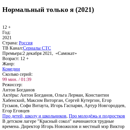
Нормальный только я (2021)
12 +
Год:
2021
Стра­на:
Рос­сия
ТВ Ка­нал:
Се­риа­лы СТС
Пре­мье­ра:
2 декабря 2021, «Самокат»
Воз­раст:
12 +
Жанр:
Ко­ме­дии
Сколь­ко се­рий:
99 мин. / 01:39
Ре­жис­сер:
Антон Богданов
Ак­тё­ры:
Антон Богданов, Ольга Лерман, Константин
Хабенский, Максим Виторган, Сергей Кутергин, Егор
Гуськов, Софи Витаута, Игорь Гаспарян, Артур Новгородцев,
Егор Еговцев
Про де­тей, шко­лу и школь­ни­ков
,
Про мо­ло­дёжь и под­ро­ст­ков
В детском лагере "Красный сокол" начинаются трудные
времена. Директор Игорь Новожилов и местный мэр Виктор