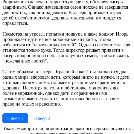
Рюрикович заключают корыстную сделку, объявляя лагерь
аварийным. Однако начавшийся сезон похоже не завершится
для них так, как они надеялись. В лагерь приезжает отряд
детей с особенностями здоровья, с которыми им придется
справляться.
Несмотря на угрозы, попытки подкупа и даже поджог, Игорь
продолжает идти на все возможные хитрости, чтобы
избавиться от "нежеланных гостей". Однако состояние лагеря
становится только хуже. Тогда директор решает привезти в
лагерь подростков из неблагополучных семей, чтобы выжить
"нежеланных гостей".
Таким образом, в лагере "Красный сокол" сталкиваются два
разных мира: здоровам дети, которым никто не нужен, и дети,
которые любимы дома, но имеют различные ограничения в
здоровье. Несмотря на то, что обстановка становится все
более напряженной, однако дети с ограниченными
возможностями не сдаются, они готовы бороться за свое
право на отдых и равенство.
Плеер 1
Плеер 2
Ува­жае­мые зри­те­ли, де­мон­ст­ра­ция дан­но­го се­риа­ла осу­ще­ст­в­
ля­ет­ся че­рез пле­ер пра­во­об­ла­да­те­ля.