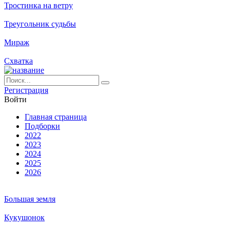
Тростинка на ветру
Треугольник судьбы
Мираж
Схватка
Ре­ги­ст­ра­ция
Вой­ти
Глав­ная стра­ни­ца
Подборки
2022
2023
2024
2025
2026
Большая земля
Кукушонок