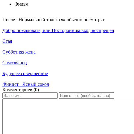
Фильм
По­сле «Нормальный только я» обыч­но по­смот­рят
Добро пожаловать, или Посторонним вход воспрещен
Стая
Субботняя жена
Самозванец
Будущее совершенное
Финист - Ясный сокол
Ком­мен­та­ри­ев (0)