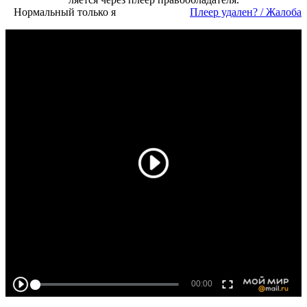
Нормальный только я
Пле­ер уда­лен? / Жа­ло­ба