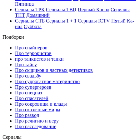
Пят­ни­ца
Се­риа­лы ТРК
Се­риа­лы ТВЦ
Пер­вый Ка­нал
Се­риа­лы
ТНТ
До­маш­ний
Се­риа­лы СТБ
Се­риа­лы 1 + 1
Се­риа­лы ICTV
Пя­тый Ка­
нал
Суб­бо­та
Подборки
Про снайперов
Про террористов
про танкистов и танки
Про тайгу
Про сыщиков и частных детективов
Про свадьбу
Про суррогатное материнство
Про супергероев
Про спецназ
Про спасателей
Про сокровища и клады
Про сказочные миры
Про развод
Про религию и веру
Про расследование
Се­риа­лы