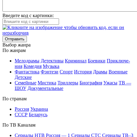
Введите код с картинки:
Отправить
Вы­бор жан­ра
По жан­рам
Ме­ло­дра­мы
Де­тек­ти­вы
Кри­ми­нал
Бое­ви­ки
При­клю­че­
ния
Ко­ме­дия
Му­зы­ка
Фан­та­сти­ка
Фэн­те­зи
Спорт
Ис­то­рия
Дра­мы
Во­ен­ные
Дет­ские
Се­мей­ные
Мис­ти­ка
Трил­ле­ры
Био­гра­фия
Ужа­сы
ТВ —
ШОУ
До­ку­мен­таль­ные
По стра­нам
Рос­сия
Ук­раи­на
СССР
Бе­ла­русь
По ТВ Ка­на­лам
Се­риа­лы НТВ
Рос­сия — 1
Се­риа­лы СТС
Се­риа­лы ТВ–3