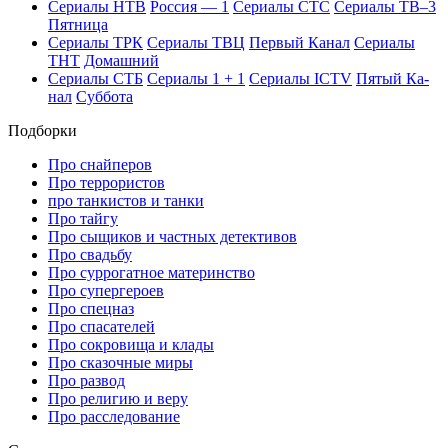
Се­риа­лы НТВ
Рос­сия — 1
Се­риа­лы СТС
Се­риа­лы ТВ–3
Пят­ни­ца
Се­риа­лы ТРК
Се­риа­лы ТВЦ
Пер­вый Ка­нал
Се­риа­лы
ТНТ
До­маш­ний
Се­риа­лы СТБ
Се­риа­лы 1 + 1
Се­риа­лы ICTV
Пя­тый Ка­
нал
Суб­бо­та
Подборки
Про снайперов
Про террористов
про танкистов и танки
Про тайгу
Про сыщиков и частных детективов
Про свадьбу
Про суррогатное материнство
Про супергероев
Про спецназ
Про спасателей
Про сокровища и клады
Про сказочные миры
Про развод
Про религию и веру
Про расследование