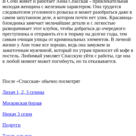
В Сочи живет и работает Анна Спасская – привлекательная
молодая женщина с железным характером. Она трудится
следователем уголовного розыска и может разобраться даже в
самом запутанном деле, в котором почти нет улик. Красавица-
блондинка замечает мельчайшие детали и с легкостью
разворачивает этот клубок, чтобы добраться до очередного
преступника и отправить его в тюрьму на долгие годы, тем
самым очищая улицы от криминальных элементов. В личной
жизни у Ани тоже все хорошо, ведь она замужем за
зажиточным мужчиной, который по утрам приносит ей кофе в
постель. Любимый умоляет Спасскую уйти с работы, где она
в любой момент может погибнуть, но та отказывается.
По­сле «Спасская» обыч­но по­смот­рят
Лихач 1, 2, 3 сезоны
Московская борзая
Нюхач 3 сезон
Подруги
Такая, как все