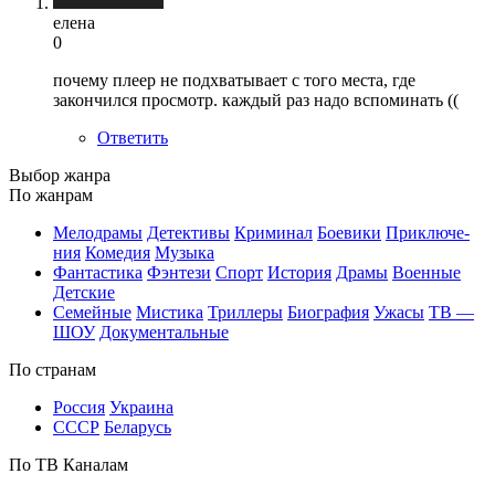
елена
0
почему плеер не подхватывает с того места, где
закончился просмотр. каждый раз надо вспоминать ((
Ответить
Вы­бор жан­ра
По жан­рам
Ме­ло­дра­мы
Де­тек­ти­вы
Кри­ми­нал
Бое­ви­ки
При­клю­че­
ния
Ко­ме­дия
Му­зы­ка
Фан­та­сти­ка
Фэн­те­зи
Спорт
Ис­то­рия
Дра­мы
Во­ен­ные
Дет­ские
Се­мей­ные
Мис­ти­ка
Трил­ле­ры
Био­гра­фия
Ужа­сы
ТВ —
ШОУ
До­ку­мен­таль­ные
По стра­нам
Рос­сия
Ук­раи­на
СССР
Бе­ла­русь
По ТВ Ка­на­лам