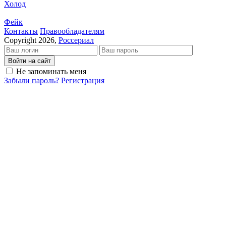
Холод
Фейк
Кон­так­ты
Пра­во­об­ла­да­те­лям
Copyright 2026,
Россериал
Войти на сайт
Не запоминать меня
Забыли пароль?
Регистрация