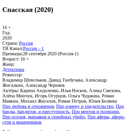
Спасская (2020)
16 +
Год:
2020
Стра­на:
Рос­сия
ТВ Ка­нал:
Рос­сия – 1
Пре­мье­ра:
28 сентября 2020 (Россия-1)
Воз­раст:
16 +
Жанр:
Де­тек­ти­вы
Ре­жис­сер:
Владимир Шевельков, Давид Ткебучава, Александр
Жигалкин, Александр Черняев
Ак­тё­ры:
Карина Андоленко, Илья Носков, Алика Смехова,
Алёна Минчук, Игорь Огурцов, Ольга Чудакова, Роман
Маякин, Михаил Жигалов, Роман Петров, Юлия Беляева
Про лю­бовь и от­но­ше­ния
,
Про из­ме­ну и пре­да­тель­ст­во
,
Про
бан­ды, бан­ди­тов, и пре­ступ­ность
,
Про мен­тов и по­ли­цию
,
Про пси­хов, мань­я­ков и се­рий­ных убийц
,
Про афе­ры, афе­ри­
стов и мо­шен­ни­ков