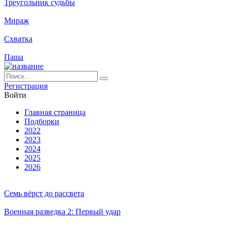
Треугольник судьбы
Мираж
Схватка
Паша
Ре­ги­ст­ра­ция
Вой­ти
Глав­ная стра­ни­ца
Подборки
2022
2023
2024
2025
2026
Семь вёрст до рассвета
Военная разведка 2: Первый удар