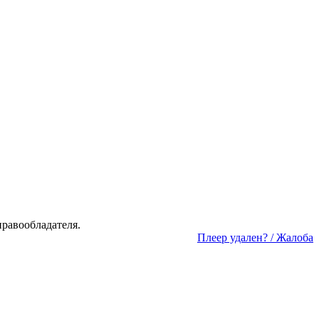
а­во­об­ла­да­те­ля.
Пле­ер уда­лен? / Жа­ло­ба