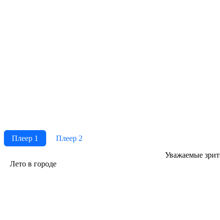
Плеер 1
Плеер 2
Ува­жае­мые зри­те­
Лето в городе