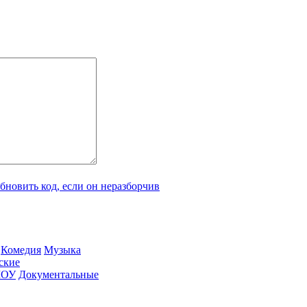
Ко­ме­дия
Му­зы­ка
­ские
ШОУ
До­ку­мен­таль­ные