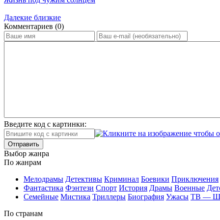
Далекие близкие
Ком­мен­та­ри­ев (0)
Введите код с картинки:
Отправить
Вы­бор жан­ра
По жан­рам
Ме­ло­дра­мы
Де­тек­ти­вы
Кри­ми­нал
Бое­ви­ки
При­клю­че­ния
Фан­та­сти­ка
Фэн­те­зи
Спорт
Ис­то­рия
Дра­мы
Во­ен­ные
Дет
Се­мей­ные
Мис­ти­ка
Трил­ле­ры
Био­гра­фия
Ужа­сы
ТВ — 
По стра­нам