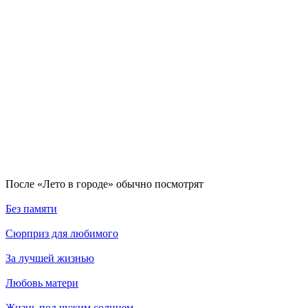
По­сле «Лето в городе» обыч­но по­смот­рят
Без памяти
Сюрприз для любимого
За лучшей жизнью
Любовь матери
Жизнь под чужим солнцем