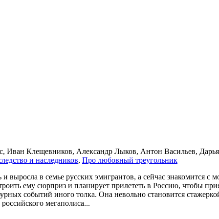
ес, Иван Клещевников, Александр Лыков, Антон Васильев, Дарь
лед­ст­во и на­след­ни­ков
,
Про лю­бов­ный тре­уголь­ник
и выросла в семье русских эмигрантов, а сейчас знакомится с м
троить ему сюрприз и планирует прилететь в Россию, чтобы прия
урных событий иного толка. Она невольно становится стажеркой 
российского мегаполиса...