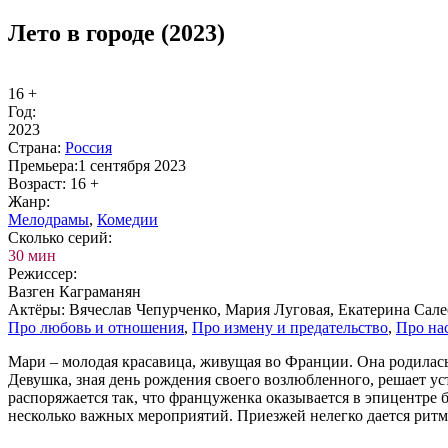
Лето в городе (2023)
16 +
Год:
2023
Стра­на:
Рос­сия
Пре­мье­ра:
1 сентября 2023
Воз­раст:
16 +
Жанр:
Ме­ло­дра­мы
,
Ко­ме­дии
Сколь­ко се­рий:
30 мин
Ре­жис­сер:
Вазген Каграманян
Ак­тё­ры:
Вячеслав Чепурченко, Мария Луговая, Екатерина Сал
Про лю­бовь и от­но­ше­ния
,
Про из­ме­ну и пре­да­тель­ст­во
,
Про на­с
Мари – молодая красавица, живущая во Франции. Она родилась 
Девушка, зная день рождения своего возлюбленного, решает ус
распоряжается так, что француженка оказывается в эпицентре б
несколько важных мероприятий. Приезжей нелегко дается ритм 