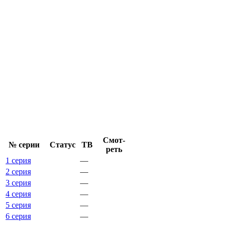
Смот­
№ се­рии
Ста­тус
ТВ
реть
1 серия
—
2 серия
—
3 серия
—
4 серия
—
5 серия
—
6 серия
—