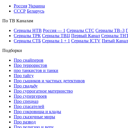
Рос­сия
Ук­раи­на
СССР
Бе­ла­русь
По ТВ Ка­на­лам
Се­риа­лы НТВ
Рос­сия — 1
Се­риа­лы СТС
Се­риа­лы ТВ–3
П
Се­риа­лы ТРК
Се­риа­лы ТВЦ
Пер­вый Ка­нал
Се­риа­лы ТН
Се­риа­лы СТБ
Се­риа­лы 1 + 1
Се­риа­лы ICTV
Пя­тый Ка­нал
Подборки
Про снайперов
Про террористов
про танкистов и танки
Про тайгу
Про сыщиков и частных детективов
Про свадьбу
Про суррогатное материнство
Про супергероев
Про спецназ
Про спасателей
Про сокровища и клады
Про сказочные миры
Про развод
Про религию и веру