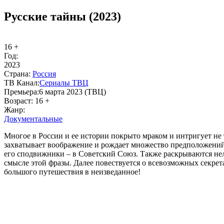
Русские тайны (2023)
16 +
Год:
2023
Стра­на:
Рос­сия
ТВ Ка­нал:
Сериалы ТВЦ
Пре­мье­ра:
6 марта 2023 (ТВЦ)
Воз­раст:
16 +
Жанр:
До­ку­мен­таль­ные
Многое в России и ее истории покрыто мраком и интригует не 
захватывает воображение и рождает множество предположений. 
его сподвижники – в Советский Союз. Также раскрываются неле
смысле этой фразы. Далее повествуется о всевозможных секрет
большого путешествия в неизведанное!