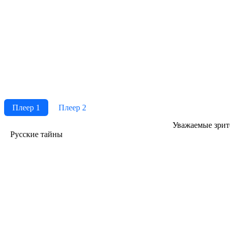
Плеер 1
Плеер 2
Ува­жае­мые зри­те­
Русские тайны