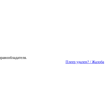
а­во­об­ла­да­те­ля.
Пле­ер уда­лен? / Жа­ло­ба