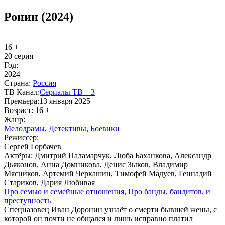
Ронин (2024)
16 +
20 серия
Год:
2024
Стра­на:
Рос­сия
ТВ Ка­нал:
Се­риа­лы ТВ – 3
Пре­мье­ра:
13 января 2025
Воз­раст:
16 +
Жанр:
Ме­ло­дра­мы
,
Де­тек­ти­вы
,
Бое­ви­ки
Ре­жис­сер:
Сергей Горбачев
Ак­тё­ры:
Дмитрий Паламарчук, Люба Баханкова, Александр
Дьяконов, Анна Домникова, Денис Зыков, Владимир
Мясников, Артемий Черкашин, Тимофей Мадуев, Геннадий
Стариков, Дария Любивая
Про се­мью и се­мей­ные от­но­ше­ния
,
Про бан­ды, бан­ди­тов, и
пре­ступ­ность
Спецназовец Иван Доронин узнаёт о смерти бывшей жены, с
которой он почти не общался и лишь исправно платил