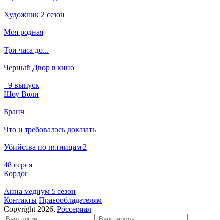
Художник 2 сезон
Моя родная
Три часа до...
Черный Двор в кино
+9 выпуск
Шоу Воли
Бранч
Что и требовалось доказать
Убийства по пятницам 2
48 серия
Кордон
Анна медиум 5 сезон
Кон­так­ты
Пра­во­об­ла­да­те­лям
Copyright 2026,
Россериал