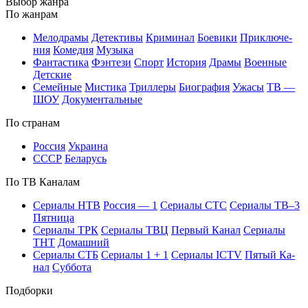
Вы­бор жан­ра
По жан­рам
Ме­ло­дра­мы
Де­тек­ти­вы
Кри­ми­нал
Бое­ви­ки
При­клю­че­
ния
Ко­ме­дия
Му­зы­ка
Фан­та­сти­ка
Фэн­те­зи
Спорт
Ис­то­рия
Дра­мы
Во­ен­ные
Дет­ские
Се­мей­ные
Мис­ти­ка
Трил­ле­ры
Био­гра­фия
Ужа­сы
ТВ —
ШОУ
До­ку­мен­таль­ные
По стра­нам
Рос­сия
Ук­раи­на
СССР
Бе­ла­русь
По ТВ Ка­на­лам
Се­риа­лы НТВ
Рос­сия — 1
Се­риа­лы СТС
Се­риа­лы ТВ–3
Пят­ни­ца
Се­риа­лы ТРК
Се­риа­лы ТВЦ
Пер­вый Ка­нал
Се­риа­лы
ТНТ
До­маш­ний
Се­риа­лы СТБ
Се­риа­лы 1 + 1
Се­риа­лы ICTV
Пя­тый Ка­
нал
Суб­бо­та
Подборки