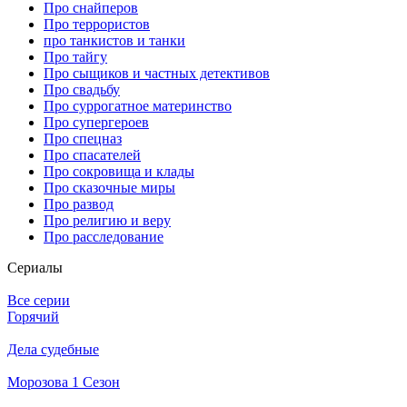
Про снайперов
Про террористов
про танкистов и танки
Про тайгу
Про сыщиков и частных детективов
Про свадьбу
Про суррогатное материнство
Про супергероев
Про спецназ
Про спасателей
Про сокровища и клады
Про сказочные миры
Про развод
Про религию и веру
Про расследование
Се­риа­лы
Все серии
Горячий
Дела судебные
Морозова 1 Сезон