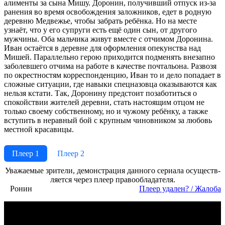
алименты за сына Мишу. Доронин, получивший отпуск из-за
ранения во время освобождения заложников, едет в родную
деревню Медвежье, чтобы забрать ребёнка. Но на месте
узнаёт, что у его супруги есть ещё один сын, от другого
мужчины. Оба мальчика живут вместе с отчимом Доронина.
Иван остаётся в деревне для оформления опекунства над
Мишей. Параллельно герою приходится подменять внезапно
заболевшего отчима на работе в качестве почтальона. Развозя
по окрестностям корреспонденцию, Иван то и дело попадает в
сложные ситуации, где навыки спецназовца оказываются как
нельзя кстати. Так, Доронину предстоит позаботиться о
спокойствии жителей деревни, стать настоящим отцом не
только своему собственному, но и чужому ребёнку, а также
вступить в неравный бой с крупным чиновником за любовь
местной красавицы.
Плеер 1
Плеер 2
Ува­жае­мые зри­те­ли, де­мон­ст­ра­ция дан­но­го се­риа­ла осу­ще­ст­в­
ля­ет­ся че­рез пле­ер пра­во­об­ла­да­те­ля.
Ронин
Пле­ер уда­лен? / Жа­ло­ба