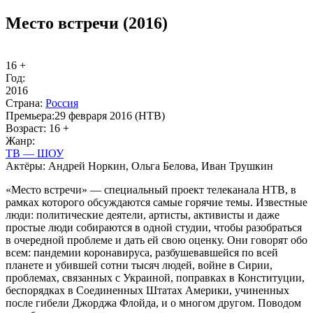
Место встречи (2016)
16 +
Год:
2016
Стра­на:
Рос­сия
Пре­мье­ра:
29 февраря 2016 (НТВ)
Воз­раст:
16 +
Жанр:
ТВ — ШОУ
Ак­тё­ры:
Андрей Норкин, Ольга Белова, Иван Трушкин
«Место встречи» — специальный проект телеканала НТВ, в
рамках которого обсуждаются самые горячие темы. Известные
люди: политические деятели, артисты, активисты и даже
простые люди собираются в одной студии, чтобы разобраться
в очередной проблеме и дать ей свою оценку. Они говорят обо
всем: пандемии коронавируса, разбушевавшейся по всей
планете и убившей сотни тысяч людей, войне в Сирии,
проблемах, связанных с Украиной, поправках в Конституции,
беспорядках в Соединенных Штатах Америки, учиненных
после гибели Джорджа Флойда, и о многом другом. Поводом