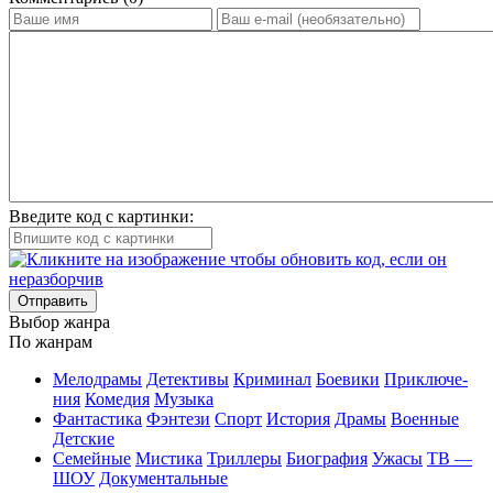
Введите код с картинки:
Отправить
Вы­бор жан­ра
По жан­рам
Ме­ло­дра­мы
Де­тек­ти­вы
Кри­ми­нал
Бое­ви­ки
При­клю­че­
ния
Ко­ме­дия
Му­зы­ка
Фан­та­сти­ка
Фэн­те­зи
Спорт
Ис­то­рия
Дра­мы
Во­ен­ные
Дет­ские
Се­мей­ные
Мис­ти­ка
Трил­ле­ры
Био­гра­фия
Ужа­сы
ТВ —
ШОУ
До­ку­мен­таль­ные