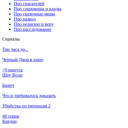
Про спасателей
Про сокровища и клады
Про сказочные миры
Про развод
Про религию и веру
Про расследование
Се­риа­лы
Три часа до...
Черный Двор в кино
+9 выпуск
Шоу Воли
Бранч
Что и требовалось доказать
Убийства по пятницам 2
48 серия
Кордон