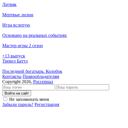
Литвяк
Мертвые лилии
Игра вслепую
Основано на реальных событиях
Мастер игры 2 сезон
+13 выпуск
Тревел Баттл
Последний богатырь. Колобок
Кон­так­ты
Пра­во­об­ла­да­те­лям
Copyright 2026,
Россериал
Войти на сайт
Не запоминать меня
Забыли пароль?
Регистрация