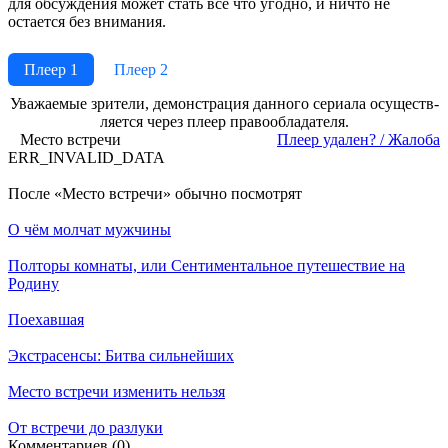
для обсуждения может стать все что угодно, и ничто не
остается без внимания.
Плеер 1
Плеер 2
Ува­жае­мые зри­те­ли, де­мон­ст­ра­ция дан­но­го се­риа­ла осу­ще­ст­в­
ля­ет­ся че­рез пле­ер пра­во­об­ла­да­те­ля.
Место встречи
Пле­ер уда­лен? / Жа­ло­ба
ERR_INVALID_DATA
По­сле «Место встречи» обыч­но по­смот­рят
О чём молчат мужчины
Полторы комнаты, или Сентиментальное путешествие на
Родину
Поехавшая
Экстрасенсы: Битва сильнейших
Место встречи изменить нельзя
От встречи до разлуки
Ком­мен­та­ри­ев (0)