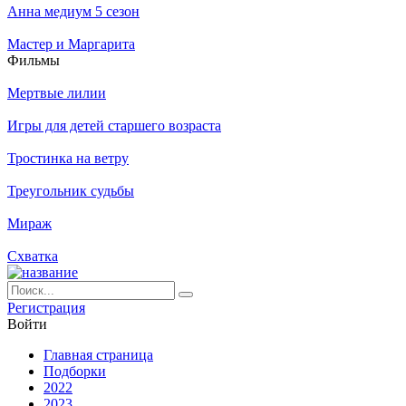
Анна медиум 5 сезон
Мастер и Маргарита
Филь­мы
Мертвые лилии
Игры для детей старшего возраста
Тростинка на ветру
Треугольник судьбы
Мираж
Схватка
Ре­ги­ст­ра­ция
Вой­ти
Глав­ная стра­ни­ца
Подборки
2022
2023