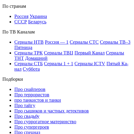
По стра­нам
Рос­сия
Ук­раи­на
СССР
Бе­ла­русь
По ТВ Ка­на­лам
Се­риа­лы НТВ
Рос­сия — 1
Се­риа­лы СТС
Се­риа­лы ТВ–3
Пят­ни­ца
Се­риа­лы ТРК
Се­риа­лы ТВЦ
Пер­вый Ка­нал
Се­риа­лы
ТНТ
До­маш­ний
Се­риа­лы СТБ
Се­риа­лы 1 + 1
Се­риа­лы ICTV
Пя­тый Ка­
нал
Суб­бо­та
Подборки
Про снайперов
Про террористов
про танкистов и танки
Про тайгу
Про сыщиков и частных детективов
Про свадьбу
Про суррогатное материнство
Про супергероев
Про спецназ