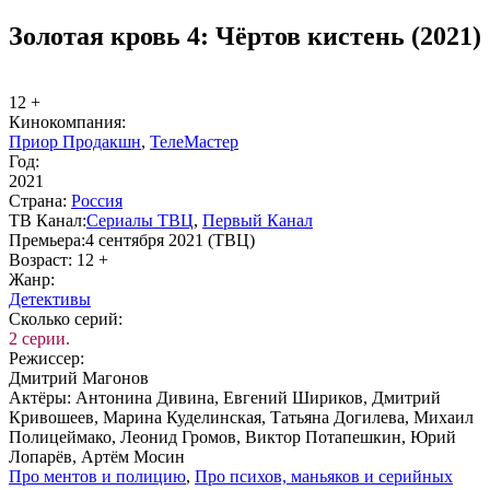
Золотая кровь 4: Чёртов кистень (2021)
12 +
Ки­но­ком­па­ния:
Приор Продакшн
,
ТелеМастер
Год:
2021
Стра­на:
Рос­сия
ТВ Ка­нал:
Сериалы ТВЦ
,
Пер­вый Ка­нал
Пре­мье­ра:
4 сентября 2021 (ТВЦ)
Воз­раст:
12 +
Жанр:
Де­тек­ти­вы
Сколь­ко се­рий:
2 серии.
Ре­жис­сер:
Дмитрий Магонов
Ак­тё­ры:
Антонина Дивина, Евгений Шириков, Дмитрий
Кривошеев, Марина Куделинская, Татьяна Догилева, Михаил
Полицеймако, Леонид Громов, Виктор Потапешкин, Юрий
Лопарёв, Артём Мосин
Про мен­тов и по­ли­цию
,
Про пси­хов, мань­я­ков и се­рий­ных