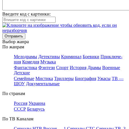
Введите код с картинки:
Отправить
Вы­бор жан­ра
По жан­рам
Ме­ло­дра­мы
Де­тек­ти­вы
Кри­ми­нал
Бое­ви­ки
При­клю­че­
ния
Ко­ме­дия
Му­зы­ка
Фан­та­сти­ка
Фэн­те­зи
Спорт
Ис­то­рия
Дра­мы
Во­ен­ные
Дет­ские
Се­мей­ные
Мис­ти­ка
Трил­ле­ры
Био­гра­фия
Ужа­сы
ТВ —
ШОУ
До­ку­мен­таль­ные
По стра­нам
Рос­сия
Ук­раи­на
СССР
Бе­ла­русь
По ТВ Ка­на­лам
Се­риа­лы НТВ
Рос­сия — 1
Се­риа­лы СТС
Се­риа­лы ТВ–3