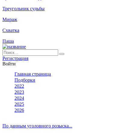
Треугольник судьбы
Мираж
Схватка
Паша
Ре­ги­ст­ра­ция
Вой­ти
Глав­ная стра­ни­ца
Подборки
2022
2023
2024
2025
2026
По данным уголовного розыска...