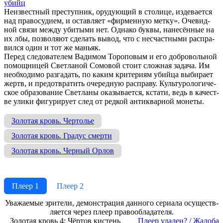
убийц
Не­из­вест­ный пре­ступ­ник, ору­дую­щий в сто­ли­це, из­де­ва­ет­ся
над пра­во­су­ди­ем, и ос­тав­ля­ет «фир­мен­ную мет­ку». Оче­вид­
ной свя­зи ме­ж­ду уби­ты­ми нет. Од­на­ко бу­к­вы, на­не­сён­ные на
их лбы, по­зво­ля­ют сде­лать вы­вод, что с не­сча­ст­ны­ми рас­пра­
вил­ся один и тот же мань­як.
Пе­ред сле­до­ва­те­лем Ва­ди­мом То­ро­по­вым и его доб­ро­воль­ной
по­мощ­ни­цей Свет­ла­ной Со­мо­вой сто­ит слож­ная за­да­ча. Им
не­об­хо­ди­мо раз­га­дать, по ка­ким кри­те­ри­ям убий­ца вы­би­ра­ет
жертв, и пре­дот­вра­тить оче­ред­ную рас­пра­ву. Куль­ту­ро­ло­ги­че­
ское об­ра­зо­ва­ние Свет­ла­ны ока­зы­ва­ет­ся, кста­ти, ведь в ка­че­ст­
ве ули­ки фи­гу­ри­ру­ет след от ред­кой ан­тик­вар­ной мо­не­ты.
Золотая кровь. Чертолье
Золотая кровь. Градус смерти
Золотая кровь. Черный Орлов
Плеер 1
Плеер 2
Ува­жае­мые зри­те­ли, де­мон­ст­ра­ция дан­но­го се­риа­ла осу­ще­ст­в­
ля­ет­ся че­рез пле­ер пра­во­об­ла­да­те­ля.
Золотая кровь 4: Чёртов кистень
Пле­ер уда­лен? / Жа­ло­ба