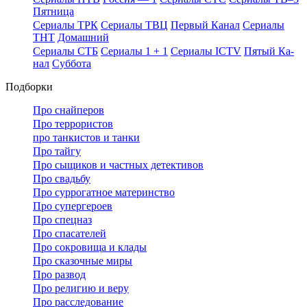
Пят­ни­ца
Се­риа­лы ТРК
Се­риа­лы ТВЦ
Пер­вый Ка­нал
Се­риа­лы
ТНТ
До­маш­ний
Се­риа­лы СТБ
Се­риа­лы 1 + 1
Се­риа­лы ICTV
Пя­тый Ка­
нал
Суб­бо­та
Подборки
Про снайперов
Про террористов
про танкистов и танки
Про тайгу
Про сыщиков и частных детективов
Про свадьбу
Про суррогатное материнство
Про супергероев
Про спецназ
Про спасателей
Про сокровища и клады
Про сказочные миры
Про развод
Про религию и веру
Про расследование