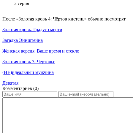
2 серия
По­сле «Золотая кровь 4: Чёртов кистень» обыч­но по­смот­рят
Золотая кровь. Градус смерти
Загадка Эйнштейна
Женская версия. Ваше время и стекло
Золотая кровь 3: Чертолье
(НЕ)идеальный мужчина
Девятая
Ком­мен­та­ри­ев (0)