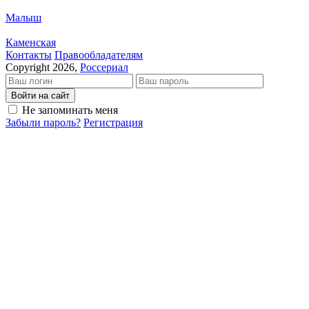
Малыш
Каменская
Кон­так­ты
Пра­во­об­ла­да­те­лям
Copyright 2026,
Россериал
Войти на сайт
Не запоминать меня
Забыли пароль?
Регистрация