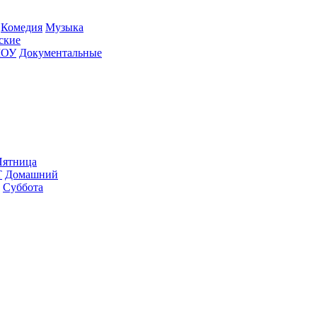
Ко­ме­дия
Му­зы­ка
­ские
ШОУ
До­ку­мен­таль­ные
ят­ни­ца
Т
До­маш­ний
Суб­бо­та