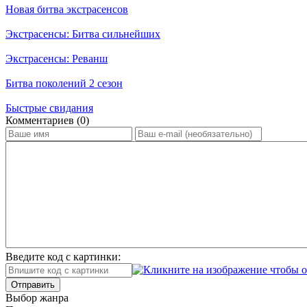
Новая битва экстрасенсов
Экстрасенсы: Битва сильнейших
Экстрасенсы: Реванш
Битва поколений 2 сезон
Быстрые свидания
Ком­мен­та­ри­ев (0)
Введите код с картинки:
Отправить
Вы­бор жан­ра