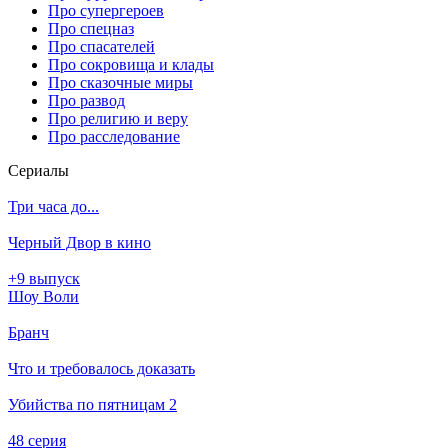
Про супергероев
Про спецназ
Про спасателей
Про сокровища и клады
Про сказочные миры
Про развод
Про религию и веру
Про расследование
Се­риа­лы
Три часа до...
Черный Двор в кино
+9 выпуск
Шоу Воли
Бранч
Что и требовалось доказать
Убийства по пятницам 2
48 серия