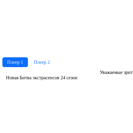
Плеер 1
Плеер 2
Ува­жае­мые зри­те­
Новая Битва экстрасенсов 24 сезон