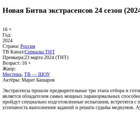
Новая Битва экстрасенсов 24 сезон (202
16 +
Год:
2024
Стра­на:
Рос­сия
ТВ Ка­нал:
Се­риа­лы ТНТ
Пре­мье­ра:
23 марта 2024 (ТНТ)
Воз­раст:
16 +
Жанр:
Мис­ти­ка
,
ТВ — ШОУ
Ак­тё­ры:
Марат Башаров
Экстрасенсы прошли предварительные три этапа отбора и готов
является обладателем самых мощных паранормальных способно
пройдут специально подготовленные испытания, встретятся с н
успешность выполнения заданий и решать судьбы медиумов. А