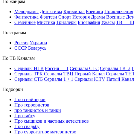
По жан­рам
Ме­ло­дра­мы
Де­тек­ти­вы
Кри­ми­нал
Бое­ви­ки
При­клю­че­ния
Фан­та­сти­ка
Фэн­те­зи
Спорт
Ис­то­рия
Дра­мы
Во­ен­ные
Дет
Се­мей­ные
Мис­ти­ка
Трил­ле­ры
Био­гра­фия
Ужа­сы
ТВ — 
По стра­нам
Рос­сия
Ук­раи­на
СССР
Бе­ла­русь
По ТВ Ка­на­лам
Се­риа­лы НТВ
Рос­сия — 1
Се­риа­лы СТС
Се­риа­лы ТВ–3
П
Се­риа­лы ТРК
Се­риа­лы ТВЦ
Пер­вый Ка­нал
Се­риа­лы ТН
Се­риа­лы СТБ
Се­риа­лы 1 + 1
Се­риа­лы ICTV
Пя­тый Ка­нал
Подборки
Про снайперов
Про террористов
про танкистов и танки
Про тайгу
Про сыщиков и частных детективов
Про свадьбу
Про суррогатное материнство