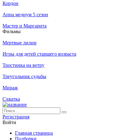
Кордон
Анна медиум 5 сезон
Мастер и Маргарита
Филь­мы
Мертвые лилии
Игры для детей старшего возраста
Тростинка на ветру
Треугольник судьбы
Мираж
Схватка
Ре­ги­ст­ра­ция
Вой­ти
Глав­ная стра­ни­ца
Подборки