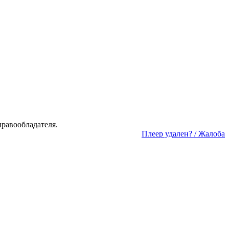
а­во­об­ла­да­те­ля.
Пле­ер уда­лен? / Жа­ло­ба