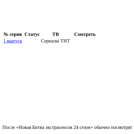
№ се­рии
Ста­тус
ТВ
Смот­реть
1 выпуск
Сериалы ТНТ
По­сле «Новая Битва экстрасенсов 24 сезон» обыч­но по­смот­рят