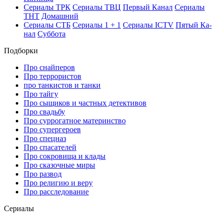
Се­риа­лы ТРК
Се­риа­лы ТВЦ
Пер­вый Ка­нал
Се­риа­лы
ТНТ
До­маш­ний
Се­риа­лы СТБ
Се­риа­лы 1 + 1
Се­риа­лы ICTV
Пя­тый Ка­
нал
Суб­бо­та
Подборки
Про снайперов
Про террористов
про танкистов и танки
Про тайгу
Про сыщиков и частных детективов
Про свадьбу
Про суррогатное материнство
Про супергероев
Про спецназ
Про спасателей
Про сокровища и клады
Про сказочные миры
Про развод
Про религию и веру
Про расследование
Се­риа­лы