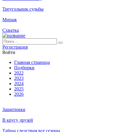
Треугольник судьбы
Мираж
Схватка
Ре­ги­ст­ра­ция
Вой­ти
Глав­ная стра­ни­ца
Подборки
2022
2023
2024
2025
2026
Защитники
В кругу друзей
Тайны следствия все сезоны