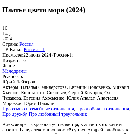
Платье цвета моря (2024)
16 +
Год:
2024
Стра­на:
Рос­сия
ТВ Ка­нал:
Рос­сия – 1
Пре­мье­ра:
22 июня 2024 (Россия-1)
Воз­раст:
16 +
Жанр:
Ме­ло­дра­мы
Ре­жис­сер:
Юрий Лейзеров
Ак­тё­ры:
Наталья Селиверстова, Евгений Воловенко, Михаил
Хмуров, Константин Соловьев, Сергей Комаров, Ольга
Чудакова, Евгения Ахременко, Юлия Апалат, Анастасия
Морозюк, Юрий Пимкин
Про се­мью и се­мей­ные от­но­ше­ния
,
Про лю­бовь и от­но­ше­ния
,
Про друж­бу
,
Про лю­бов­ный тре­уголь­ник
Александра – скромная учительница, в жизни которой нет
счастья. В недалеком прошлом её супруг Андрей влюбился в