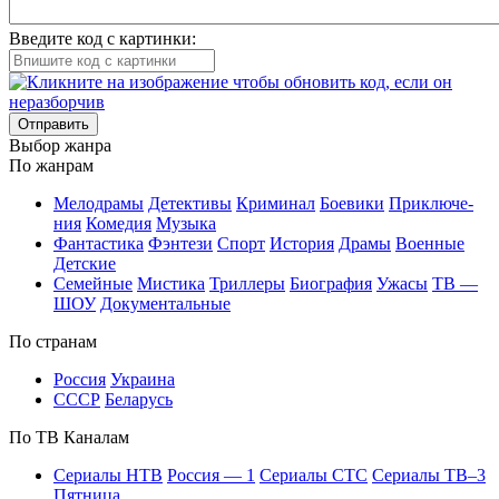
Введите код с картинки:
Отправить
Вы­бор жан­ра
По жан­рам
Ме­ло­дра­мы
Де­тек­ти­вы
Кри­ми­нал
Бое­ви­ки
При­клю­че­
ния
Ко­ме­дия
Му­зы­ка
Фан­та­сти­ка
Фэн­те­зи
Спорт
Ис­то­рия
Дра­мы
Во­ен­ные
Дет­ские
Се­мей­ные
Мис­ти­ка
Трил­ле­ры
Био­гра­фия
Ужа­сы
ТВ —
ШОУ
До­ку­мен­таль­ные
По стра­нам
Рос­сия
Ук­раи­на
СССР
Бе­ла­русь
По ТВ Ка­на­лам
Се­риа­лы НТВ
Рос­сия — 1
Се­риа­лы СТС
Се­риа­лы ТВ–3
Пят­ни­ца