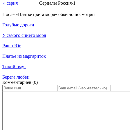
4 серия
Сериалы Россия-1
По­сле «Платье цвета моря» обыч­но по­смот­рят
Голубые дороги
У самого синего моря
Рашн Юг
Платье из маргариток
Тихий омут
Берега любви
Ком­мен­та­ри­ев (0)