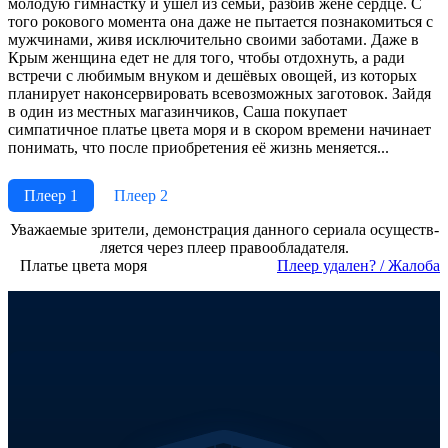
молодую гимнастку и ушёл из семьи, разбив жене сердце. С
того рокового момента она даже не пытается познакомиться с
мужчинами, живя исключительно своими заботами. Даже в
Крым женщина едет не для того, чтобы отдохнуть, а ради
встречи с любимым внуком и дешёвых овощей, из которых
планирует наконсервировать всевозможных заготовок. Зайдя
в один из местных магазинчиков, Саша покупает
симпатичное платье цвета моря и в скором времени начинает
понимать, что после приобретения её жизнь меняется...
Плеер 1
Плеер 2
Ува­жае­мые зри­те­ли, де­мон­ст­ра­ция дан­но­го се­риа­ла осу­ще­ст­в­
ля­ет­ся че­рез пле­ер пра­во­об­ла­да­те­ля.
Платье цвета моря
Пле­ер уда­лен? / Жа­ло­ба