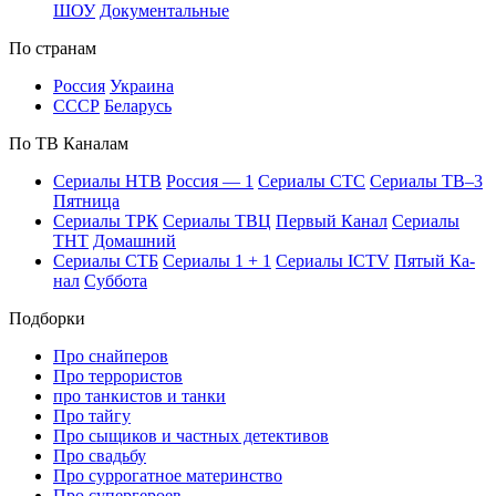
ШОУ
До­ку­мен­таль­ные
По стра­нам
Рос­сия
Ук­раи­на
СССР
Бе­ла­русь
По ТВ Ка­на­лам
Се­риа­лы НТВ
Рос­сия — 1
Се­риа­лы СТС
Се­риа­лы ТВ–3
Пят­ни­ца
Се­риа­лы ТРК
Се­риа­лы ТВЦ
Пер­вый Ка­нал
Се­риа­лы
ТНТ
До­маш­ний
Се­риа­лы СТБ
Се­риа­лы 1 + 1
Се­риа­лы ICTV
Пя­тый Ка­
нал
Суб­бо­та
Подборки
Про снайперов
Про террористов
про танкистов и танки
Про тайгу
Про сыщиков и частных детективов
Про свадьбу
Про суррогатное материнство
Про супергероев