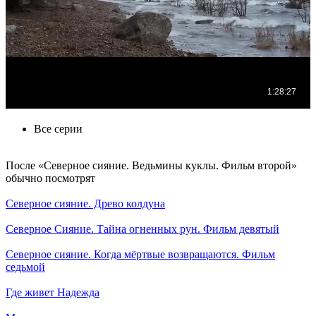
Все серии
По­сле «Северное сияние. Ведьмины куклы. Фильм второй»
обыч­но по­смот­рят
Северное сияние. Древо колдуна
Северное Сияние. Тайна огненных рун. Фильм девятый
Северное сияние. Когда мёртвые возвращаются. Фильм
седьмой
Где живет Надежда