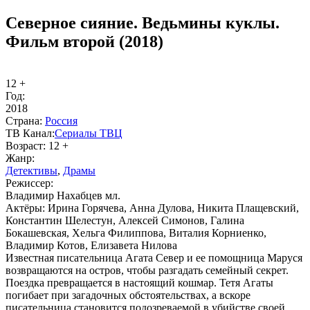
Северное сияние. Ведьмины куклы.
Фильм второй (2018)
12 +
Год:
2018
Стра­на:
Рос­сия
ТВ Ка­нал:
Сериалы ТВЦ
Воз­раст:
12 +
Жанр:
Де­тек­ти­вы
,
Дра­мы
Ре­жис­сер:
Владимир Нахабцев мл.
Ак­тё­ры:
Ирина Горячева, Анна Дулова, Никита Плащевский,
Константин Шелестун, Алексей Симонов, Галина
Бокашевская, Хельга Филиппова, Виталия Корниенко,
Владимир Котов, Елизавета Нилова
Известная писательница Агата Север и ее помощница Маруся
возвращаются на остров, чтобы разгадать семейный секрет.
Поездка превращается в настоящий кошмар. Тетя Агаты
погибает при загадочных обстоятельствах, а вскоре
писательница становится подозреваемой в убийстве своей