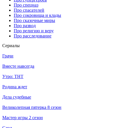
Про спецназ
Про спасателей
Про сокровища и клады
Про сказочные миры
Про развод
Про религию и веру
Про расследование
Се­риа­лы
Грачи
Вместе навсегда
Утро: ТНТ
Родина ждет
Дела судебные
Великолепная пятерка 8 сезон
Мастер игры 2 сезон
След