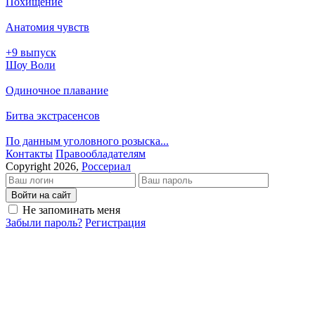
Похищение
Анатомия чувств
+9 выпуск
Шоу Воли
Одиночное плавание
Битва экстрасенсов
По данным уголовного розыска...
Кон­так­ты
Пра­во­об­ла­да­те­лям
Copyright 2026,
Россериал
Войти на сайт
Не запоминать меня
Забыли пароль?
Регистрация