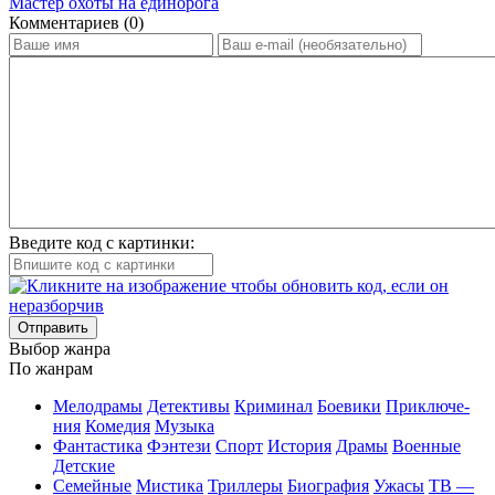
Мастер охоты на единорога
Ком­мен­та­ри­ев (0)
Введите код с картинки:
Отправить
Вы­бор жан­ра
По жан­рам
Ме­ло­дра­мы
Де­тек­ти­вы
Кри­ми­нал
Бое­ви­ки
При­клю­че­
ния
Ко­ме­дия
Му­зы­ка
Фан­та­сти­ка
Фэн­те­зи
Спорт
Ис­то­рия
Дра­мы
Во­ен­ные
Дет­ские
Се­мей­ные
Мис­ти­ка
Трил­ле­ры
Био­гра­фия
Ужа­сы
ТВ —