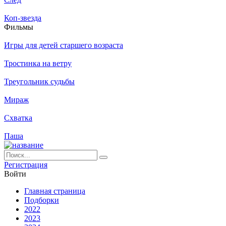
Коп-звезда
Филь­мы
Игры для детей старшего возраста
Тростинка на ветру
Треугольник судьбы
Мираж
Схватка
Паша
Ре­ги­ст­ра­ция
Вой­ти
Глав­ная стра­ни­ца
Подборки
2022
2023