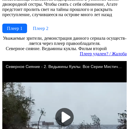
двоюродной сестры. Чтобы снять с себя обвинение, Агате
предстоит пролить свет на тайны прошлого и раскрыть
преступление, случившееся на острове много лет назад
Плеер 1
Плеер 2
Ува­жае­мые зри­те­ли, де­мон­ст­ра­ция дан­но­го се­риа­ла осу­ще­ст­в­
ля­ет­ся че­рез пле­ер пра­во­об­ла­да­те­ля.
Северное сияние. Ведьмины куклы. Фильм второй
Пле­ер уда­лен? / Жа­ло­ба