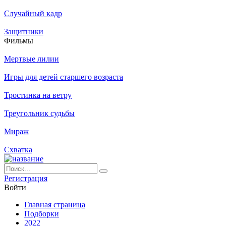
Случайный кадр
Защитники
Филь­мы
Мертвые лилии
Игры для детей старшего возраста
Тростинка на ветру
Треугольник судьбы
Мираж
Схватка
Ре­ги­ст­ра­ция
Вой­ти
Глав­ная стра­ни­ца
Подборки
2022