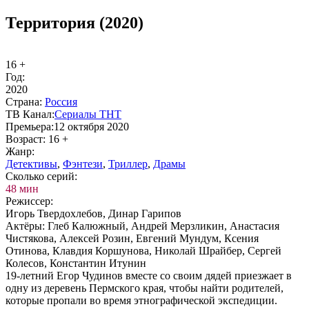
Территория (2020)
16 +
Год:
2020
Стра­на:
Рос­сия
ТВ Ка­нал:
Се­риа­лы ТНТ
Пре­мье­ра:
12 октября 2020
Воз­раст:
16 +
Жанр:
Де­тек­ти­вы
,
Фэн­те­зи
,
Трил­лер
,
Дра­мы
Сколь­ко се­рий:
48 мин
Ре­жис­сер:
Игорь Твердохлебов, Динар Гарипов
Ак­тё­ры:
Глеб Калюжный, Андрей Мерзликин, Анастасия
Чистякова, Алексей Розин, Евгений Мундум, Ксения
Отинова, Клавдия Коршунова, Николай Шрайбер, Сергей
Колесов, Константин Итунин
19-летний Егор Чудинов вместе со своим дядей приезжает в
одну из деревень Пермского края, чтобы найти родителей,
которые пропали во время этнографической экспедиции.