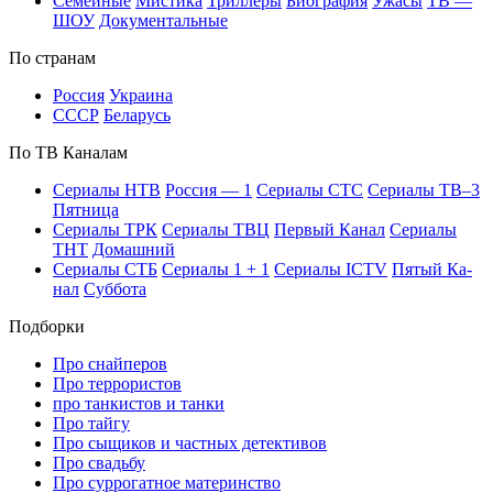
Се­мей­ные
Мис­ти­ка
Трил­ле­ры
Био­гра­фия
Ужа­сы
ТВ —
ШОУ
До­ку­мен­таль­ные
По стра­нам
Рос­сия
Ук­раи­на
СССР
Бе­ла­русь
По ТВ Ка­на­лам
Се­риа­лы НТВ
Рос­сия — 1
Се­риа­лы СТС
Се­риа­лы ТВ–3
Пят­ни­ца
Се­риа­лы ТРК
Се­риа­лы ТВЦ
Пер­вый Ка­нал
Се­риа­лы
ТНТ
До­маш­ний
Се­риа­лы СТБ
Се­риа­лы 1 + 1
Се­риа­лы ICTV
Пя­тый Ка­
нал
Суб­бо­та
Подборки
Про снайперов
Про террористов
про танкистов и танки
Про тайгу
Про сыщиков и частных детективов
Про свадьбу
Про суррогатное материнство