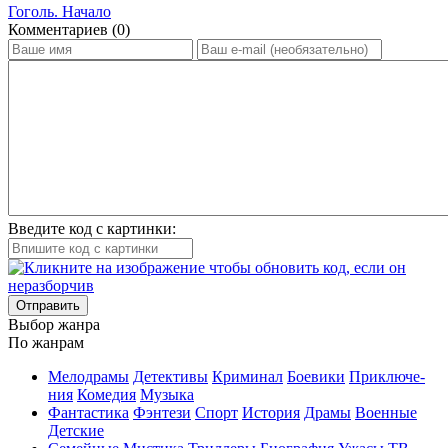
Гоголь. Начало
Ком­мен­та­ри­ев (0)
Введите код с картинки:
Отправить
Вы­бор жан­ра
По жан­рам
Ме­ло­дра­мы
Де­тек­ти­вы
Кри­ми­нал
Бое­ви­ки
При­клю­че­
ния
Ко­ме­дия
Му­зы­ка
Фан­та­сти­ка
Фэн­те­зи
Спорт
Ис­то­рия
Дра­мы
Во­ен­ные
Дет­ские