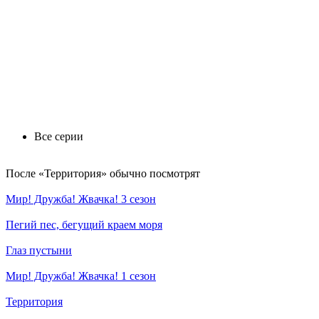
Все серии
По­сле «Территория» обыч­но по­смот­рят
Мир! Дружба! Жвачка! 3 сезон
Пегий пес, бегущий краем моря
Глаз пустыни
Мир! Дружба! Жвачка! 1 сезон
Территория