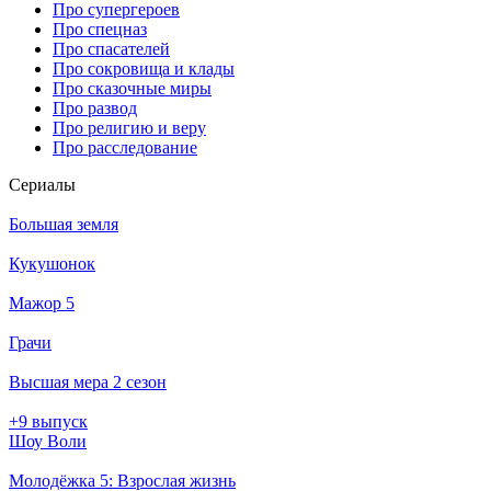
Про супергероев
Про спецназ
Про спасателей
Про сокровища и клады
Про сказочные миры
Про развод
Про религию и веру
Про расследование
Се­риа­лы
Большая земля
Кукушонок
Мажор 5
Грачи
Высшая мера 2 сезон
+9 выпуск
Шоу Воли
Молодёжка 5: Взрослая жизнь