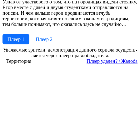
Узнав от участкового о том, что на городищах видели стоянку,
Егор вместе с дядей и двумя студентками отправляются на
поиски. И чем дальше герои продвигаются вглубь
территории, которая живет по своим законам и традициям,
тем больше понимают, что оказались здесь не случайно…
Плеер 1
Плеер 2
Ува­жае­мые зри­те­ли, де­мон­ст­ра­ция дан­но­го се­риа­ла осу­ще­ст­в­
ля­ет­ся че­рез пле­ер пра­во­об­ла­да­те­ля.
Территория
Пле­ер уда­лен? / Жа­ло­ба