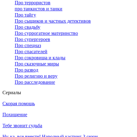
Про террористов
про танкистов и танки
Про тайгу
Про сыщиков и частных детективов
Про свадьбу
Про суррогатное материнство
Про супергероев
Про спецназ
Про спасателей
Про сокровища и клады
Про сказочные миры
Про развод
Про религию и веру
Про расследование
Се­риа­лы
Скорая помощь
Похищение
Тебе звонит судьба
Ну-ка, все вместе! Народный кастинг 3 сезон