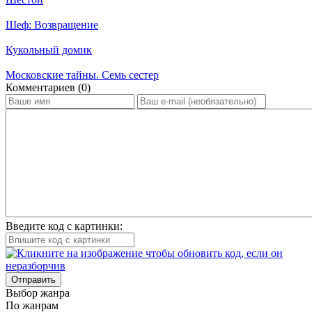
Шеф: Возвращение
Кукольный домик
Московские тайны. Семь сестер
Ком­мен­та­ри­ев (0)
Введите код с картинки:
Отправить
Вы­бор жан­ра
По жан­рам