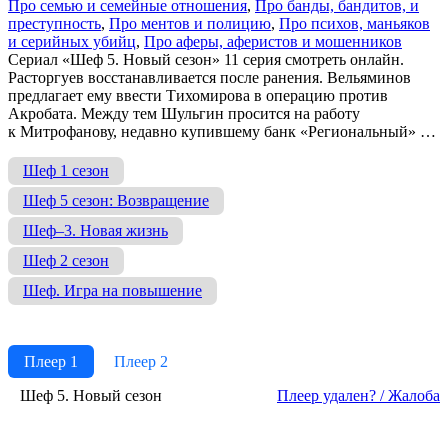
Про се­мью и се­мей­ные от­но­ше­ния
,
Про бан­ды, бан­ди­тов, и
пре­ступ­ность
,
Про мен­тов и по­ли­цию
,
Про пси­хов, мань­я­ков
и се­рий­ных убийц
,
Про афе­ры, афе­ри­стов и мо­шен­ни­ков
Сериал «Шеф 5. Новый сезон» 11 серия смотреть онлайн.
Расторгуев восстанавливается после ранения. Вельяминов
предлагает ему ввести Тихомирова в операцию против
Акробата. Между тем Шульгин просится на работу
к Митрофанову, недавно купившему банк «Региональный» …
Шеф 1 сезон
Шеф 5 сезон: Возвращение
Шеф–3. Новая жизнь
Шеф 2 сезон
Шеф. Игра на повышение
Плеер 1
Плеер 2
Шеф 5. Новый сезон
Пле­ер уда­лен? / Жа­ло­ба