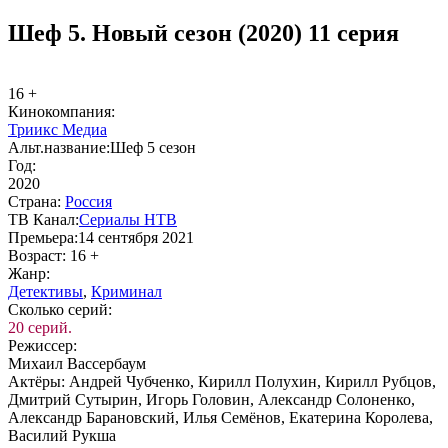
Шеф 5. Новый сезон (2020) 11 серия
16 +
Ки­но­ком­па­ния:
Триикс Медиа
Альт.на­зва­ние:
Шеф 5 сезон
Год:
2020
Стра­на:
Рос­сия
ТВ Ка­нал:
Се­риа­лы НТВ
Пре­мье­ра:
14 сентября 2021
Воз­раст:
16 +
Жанр:
Де­тек­ти­вы
,
Кри­ми­нал
Сколь­ко се­рий:
20 серий.
Ре­жис­сер:
Михаил Вассербаум
Ак­тё­ры:
Андрей Чубченко, Кирилл Полухин, Кирилл Рубцов,
Дмитрий Сутырин, Игорь Головин, Александр Солоненко,
Александр Барановский, Илья Семёнов, Екатерина Королева,
Василий Рукша