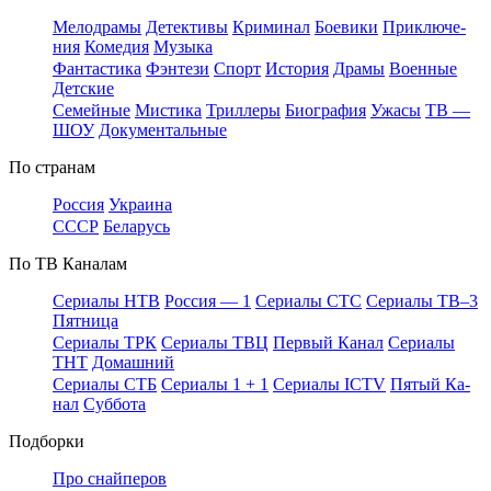
Ме­ло­дра­мы
Де­тек­ти­вы
Кри­ми­нал
Бое­ви­ки
При­клю­че­
ния
Ко­ме­дия
Му­зы­ка
Фан­та­сти­ка
Фэн­те­зи
Спорт
Ис­то­рия
Дра­мы
Во­ен­ные
Дет­ские
Се­мей­ные
Мис­ти­ка
Трил­ле­ры
Био­гра­фия
Ужа­сы
ТВ —
ШОУ
До­ку­мен­таль­ные
По стра­нам
Рос­сия
Ук­раи­на
СССР
Бе­ла­русь
По ТВ Ка­на­лам
Се­риа­лы НТВ
Рос­сия — 1
Се­риа­лы СТС
Се­риа­лы ТВ–3
Пят­ни­ца
Се­риа­лы ТРК
Се­риа­лы ТВЦ
Пер­вый Ка­нал
Се­риа­лы
ТНТ
До­маш­ний
Се­риа­лы СТБ
Се­риа­лы 1 + 1
Се­риа­лы ICTV
Пя­тый Ка­
нал
Суб­бо­та
Подборки
Про снайперов