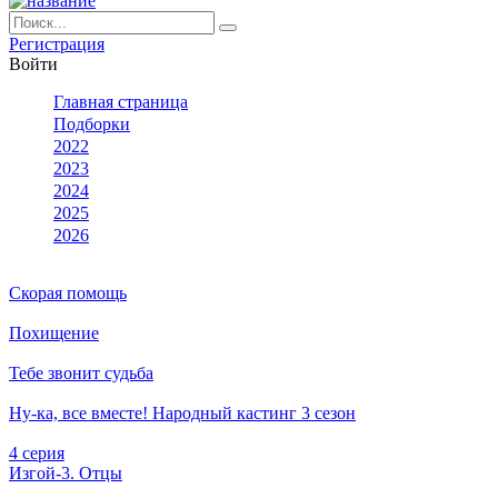
Ре­ги­ст­ра­ция
Вой­ти
Глав­ная стра­ни­ца
Подборки
2022
2023
2024
2025
2026
Скорая помощь
Похищение
Тебе звонит судьба
Ну-ка, все вместе! Народный кастинг 3 сезон
4 серия
Изгой-3. Отцы