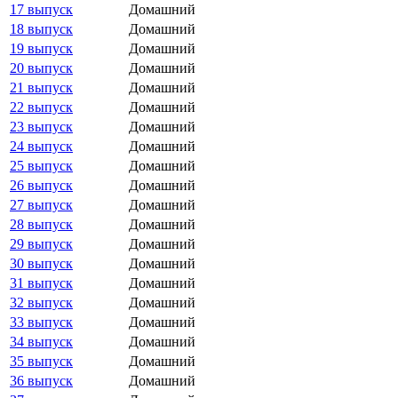
17 выпуск
Домашний
18 выпуск
Домашний
19 выпуск
Домашний
20 выпуск
Домашний
21 выпуск
Домашний
22 выпуск
Домашний
23 выпуск
Домашний
24 выпуск
Домашний
25 выпуск
Домашний
26 выпуск
Домашний
27 выпуск
Домашний
28 выпуск
Домашний
29 выпуск
Домашний
30 выпуск
Домашний
31 выпуск
Домашний
32 выпуск
Домашний
33 выпуск
Домашний
34 выпуск
Домашний
35 выпуск
Домашний
36 выпуск
Домашний