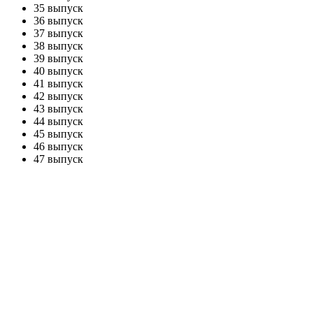
35 выпуск
36 выпуск
37 выпуск
38 выпуск
39 выпуск
40 выпуск
41 выпуск
42 выпуск
43 выпуск
44 выпуск
45 выпуск
46 выпуск
47 выпуск