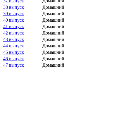
37 выпуск
Домашний
38 выпуск
Домашний
39 выпуск
Домашний
40 выпуск
Домашний
41 выпуск
Домашний
42 выпуск
Домашний
43 выпуск
Домашний
44 выпуск
Домашний
45 выпуск
Домашний
46 выпуск
Домашний
47 выпуск
Домашний