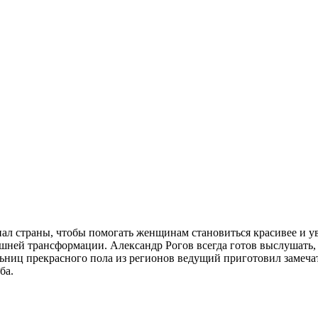
л страны, чтобы помогать женщинам становиться красивее и уве
шней трансформации. Александр Рогов всегда готов выслушать,
ьниц прекрасного пола из регионов ведущий приготовил замечате
ба.