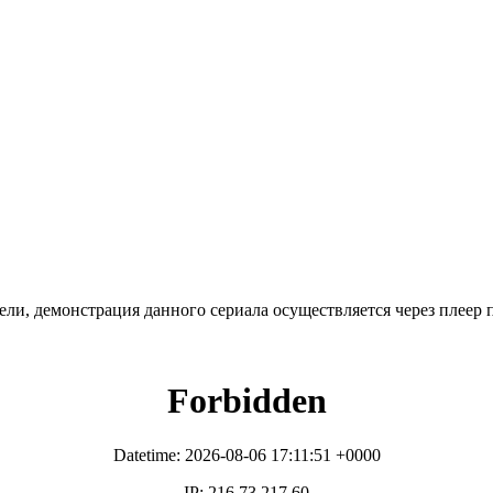
ли, де­мон­ст­ра­ция дан­но­го се­риа­ла осу­ще­ст­в­ля­ет­ся че­рез пле­ер пр