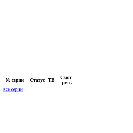
Смот­
№ се­рии
Ста­тус
ТВ
реть
все серии
—