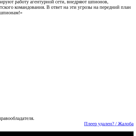
зируют работу агентурной сети, внедряют шпионов,
ского командования. В ответ на эти угрозы на передний план
 шпионам!»
а­во­об­ла­да­те­ля.
Пле­ер уда­лен? / Жа­ло­ба