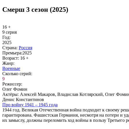
Смерш 3 сезон (2025)
16 +
9 серия
Год:
2025
Стра­на:
Рос­сия
Пре­мье­ра:
2025
Воз­раст:
16 +
Жанр:
Во­ен­ные
Сколь­ко се­рий:
9
Ре­жис­сер:
Олег Фомин
Ак­тё­ры:
Алексей Макаров, Владислав Котлярский, Олег Фомин
Денис Константинов
Про вой­ну 1941 – 1945 го­да
1944 год. Великая Отечественная война подходит к своему реш
гарантирована. Фашистская Германия, несмотря на потери и уда
их замыслу, должны переломить ход войны в пользу Третьего р