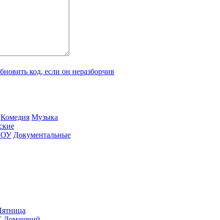
Ко­ме­дия
Му­зы­ка
­ские
ШОУ
До­ку­мен­таль­ные
ят­ни­ца
Т
До­маш­ний