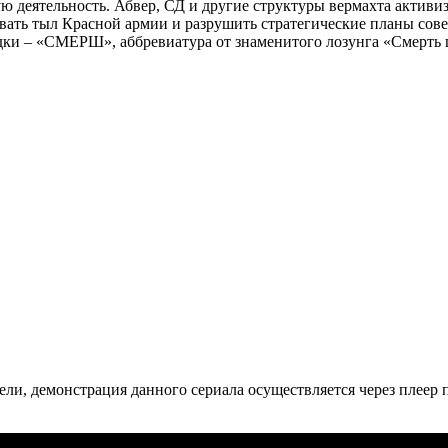
 деятельность. Абвер, СД и другие структуры вермахта активи
ать тыл Красной армии и разрушить стратегические планы совет
едки – «СМЕРШ», аббревиатура от знаменитого лозунга «Смерть
ли, де­мон­ст­ра­ция дан­но­го се­риа­ла осу­ще­ст­в­ля­ет­ся че­рез пле­ер пр