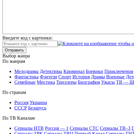
Введите код с картинки:
Отправить
Вы­бор жан­ра
По жан­рам
Ме­ло­дра­мы
Де­тек­ти­вы
Кри­ми­нал
Бое­ви­ки
При­клю­че­ния
Фан­та­сти­ка
Фэн­те­зи
Спорт
Ис­то­рия
Дра­мы
Во­ен­ные
Дет
Се­мей­ные
Мис­ти­ка
Трил­ле­ры
Био­гра­фия
Ужа­сы
ТВ — 
По стра­нам
Рос­сия
Ук­раи­на
СССР
Бе­ла­русь
По ТВ Ка­на­лам
Се­риа­лы НТВ
Рос­сия — 1
Се­риа­лы СТС
Се­риа­лы ТВ–3
П
Се­риа­лы ТРК
Се­риа­лы ТВЦ
Пер­вый Ка­нал
Се­риа­лы ТН