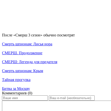
По­сле «Смерш 3 сезон» обыч­но по­смот­рят
Смерть шпионам: Лисья нора
СМЕРШ. Продолжение
СМЕРШ: Легенда для предателя
Смерть шпионам: Крым
Тайная прогулка
Битва за Москву
Ком­мен­та­ри­ев (0)