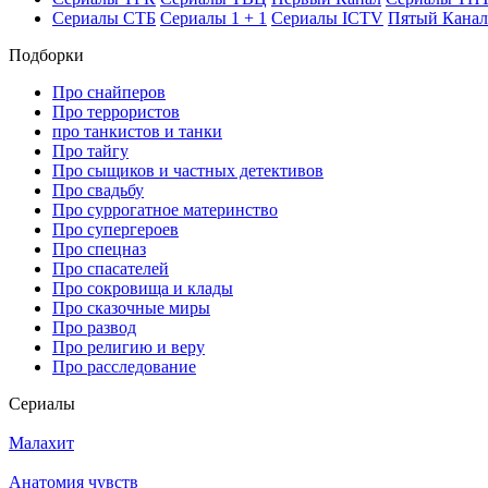
Се­риа­лы СТБ
Се­риа­лы 1 + 1
Се­риа­лы ICTV
Пя­тый Ка­нал
Подборки
Про снайперов
Про террористов
про танкистов и танки
Про тайгу
Про сыщиков и частных детективов
Про свадьбу
Про суррогатное материнство
Про супергероев
Про спецназ
Про спасателей
Про сокровища и клады
Про сказочные миры
Про развод
Про религию и веру
Про расследование
Се­риа­лы
Малахит
Анатомия чувств