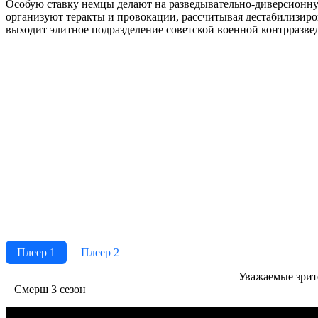
Особую ставку немцы делают на разведывательно-диверсионную
организуют теракты и провокации, рассчитывая дестабилизиров
выходит элитное подразделение советской военной контрразв
Плеер 1
Плеер 2
Ува­жае­мые зри­те­
Смерш 3 сезон