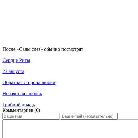
По­сле «Сады слёз» обыч­но по­смот­рят
Сердце Риты
23 августа
Обратная сторона любви
Нечаянная любовь
Грибной дождь
Ком­мен­та­ри­ев (0)