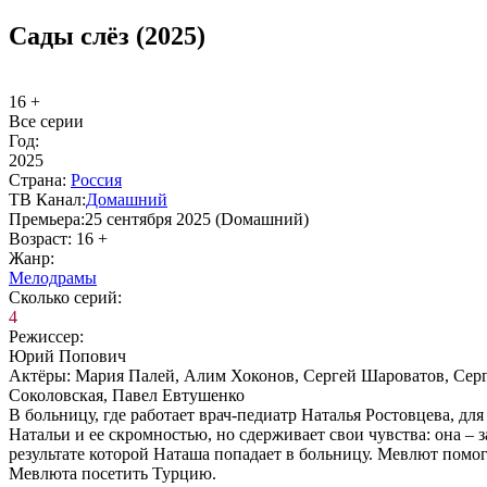
Сады слёз (2025)
16 +
Все серии
Год:
2025
Стра­на:
Рос­сия
ТВ Ка­нал:
До­маш­ний
Пре­мье­ра:
25 сентября 2025 (Dомашний)
Воз­раст:
16 +
Жанр:
Ме­ло­дра­мы
Сколь­ко се­рий:
4
Ре­жис­сер:
Юрий Попович
Ак­тё­ры:
Мария Палей, Алим Хоконов, Сергей Шароватов, Серг
Соколовская, Павел Евтушенко
В больницу, где работает врач-педиатр Наталья Ростовцева, д
Натальи и ее скромностью, но сдерживает свои чувства: она –
результате которой Наташа попадает в больницу. Мевлют помог
Мевлюта посетить Турцию.