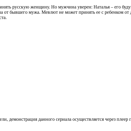
инять русскую женщину. Но мужчина уверен: Наталья – его будущ
на от бывшего мужа. Мевлют не может принять ее с ребенком от
ста.
ли, де­мон­ст­ра­ция дан­но­го се­риа­ла осу­ще­ст­в­ля­ет­ся че­рез пле­ер пр