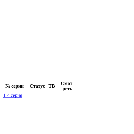
Смот­
№ се­рии
Ста­тус
ТВ
реть
1-4 серия
—