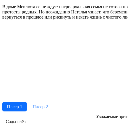
В доме Мевлюта ее не ждут: патриархальная семья не готова пр
протесты родных. Но неожиданно Наталья узнает, что беремен
вернуться в прошлое или рискнуть и начать жизнь с чистого ли
Плеер 1
Плеер 2
Ува­жае­мые зри­те­
Сады слёз