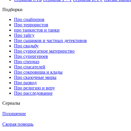
Подборки
Про снайперов
Про террористов
про танкистов и танки
Про тайгу
Про сыщиков и частных детективов
Про свадьбу
Про суррогатное материнство
Про супергероев
Про спецназ
Про спасателей
Про сокровища и клады
Про сказочные миры
Про развод
Про религию и веру
Про расследование
Се­риа­лы
Похищение
Скорая помощь