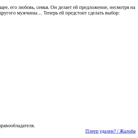
ее, его любовь, семья. Он делает ей предложение, несмотря на
 другого мужчины… Теперь ей предстоит сделать выбор:
а­во­об­ла­да­те­ля.
Пле­ер уда­лен? / Жа­ло­ба