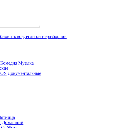
Ко­ме­дия
Му­зы­ка
­ские
ШОУ
До­ку­мен­таль­ные
ят­ни­ца
Т
До­маш­ний
Суб­бо­та