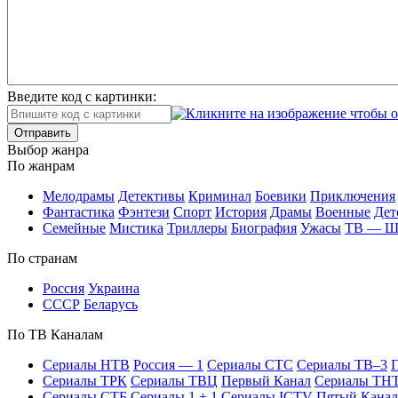
Введите код с картинки:
Отправить
Вы­бор жан­ра
По жан­рам
Ме­ло­дра­мы
Де­тек­ти­вы
Кри­ми­нал
Бое­ви­ки
При­клю­че­ния
Фан­та­сти­ка
Фэн­те­зи
Спорт
Ис­то­рия
Дра­мы
Во­ен­ные
Дет
Се­мей­ные
Мис­ти­ка
Трил­ле­ры
Био­гра­фия
Ужа­сы
ТВ — 
По стра­нам
Рос­сия
Ук­раи­на
СССР
Бе­ла­русь
По ТВ Ка­на­лам
Се­риа­лы НТВ
Рос­сия — 1
Се­риа­лы СТС
Се­риа­лы ТВ–3
П
Се­риа­лы ТРК
Се­риа­лы ТВЦ
Пер­вый Ка­нал
Се­риа­лы ТН
Се­риа­лы СТБ
Се­риа­лы 1 + 1
Се­риа­лы ICTV
Пя­тый Ка­нал