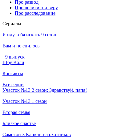
Про развод
Про религию и веру
Про расследование
Се­риа­лы
Я иду тебя искать 9 сезон
Вам и не снилось
+9 выпуск
Шоу Воли
Контакты
Все серии
Участок №13 2 сезон: Здравствуй, папа!
Участок №13 1 сезон
Вторая семья
Близкое счастье
Самогон 3 Капкан на охотников