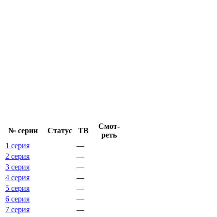
Смот­
№ се­рии
Ста­тус
ТВ
реть
1 серия
—
2 серия
—
3 серия
—
4 серия
—
5 серия
—
6 серия
—
7 серия
—