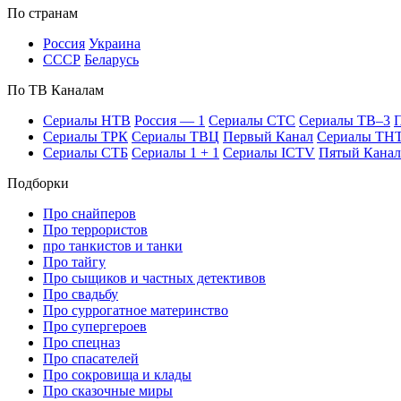
По стра­нам
Рос­сия
Ук­раи­на
СССР
Бе­ла­русь
По ТВ Ка­на­лам
Се­риа­лы НТВ
Рос­сия — 1
Се­риа­лы СТС
Се­риа­лы ТВ–3
П
Се­риа­лы ТРК
Се­риа­лы ТВЦ
Пер­вый Ка­нал
Се­риа­лы ТН
Се­риа­лы СТБ
Се­риа­лы 1 + 1
Се­риа­лы ICTV
Пя­тый Ка­нал
Подборки
Про снайперов
Про террористов
про танкистов и танки
Про тайгу
Про сыщиков и частных детективов
Про свадьбу
Про суррогатное материнство
Про супергероев
Про спецназ
Про спасателей
Про сокровища и клады
Про сказочные миры