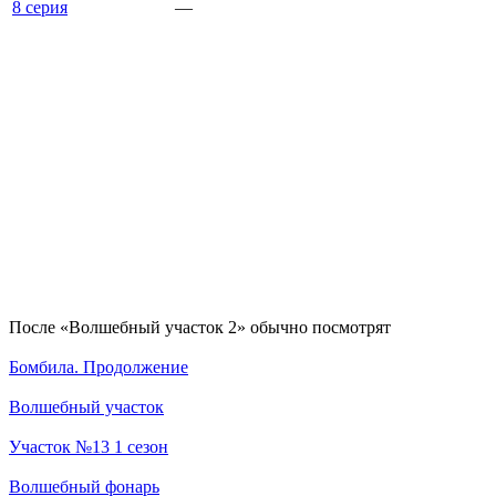
8 серия
—
По­сле «Волшебный участок 2» обыч­но по­смот­рят
Бомбила. Продолжение
Волшебный участок
Участок №13 1 сезон
Волшебный фонарь