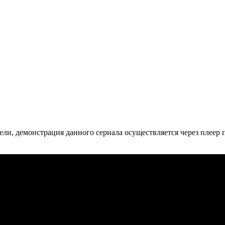
ли, де­мон­ст­ра­ция дан­но­го се­риа­ла осу­ще­ст­в­ля­ет­ся че­рез пле­ер пр