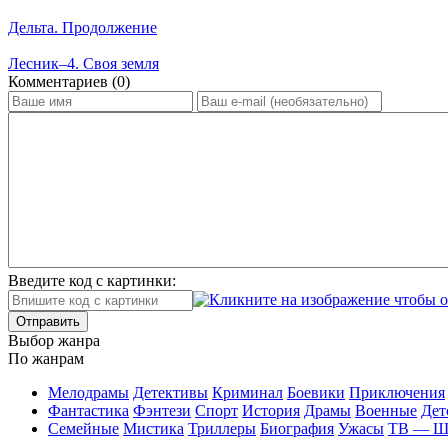
Дельта. Продолжение
Лесник–4. Своя земля
Ком­мен­та­ри­ев (0)
Введите код с картинки:
Отправить
Вы­бор жан­ра
По жан­рам
Ме­ло­дра­мы
Де­тек­ти­вы
Кри­ми­нал
Бое­ви­ки
При­клю­че­ния
Фан­та­сти­ка
Фэн­те­зи
Спорт
Ис­то­рия
Дра­мы
Во­ен­ные
Дет
Се­мей­ные
Мис­ти­ка
Трил­ле­ры
Био­гра­фия
Ужа­сы
ТВ — 