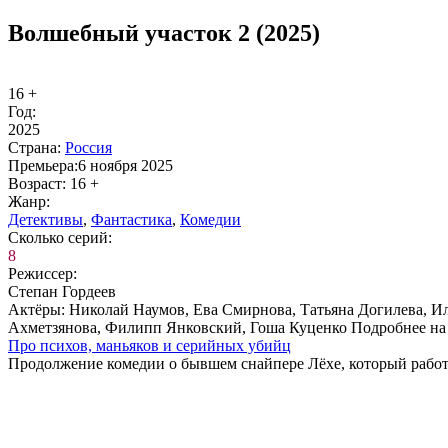
Волшебный участок 2 (2025)
16 +
Год:
2025
Стра­на:
Рос­сия
Пре­мье­ра:
6 ноября 2025
Воз­раст:
16 +
Жанр:
Де­тек­ти­вы
,
Фан­та­сти­ка
,
Ко­ме­дии
Сколь­ко се­рий:
8
Ре­жис­сер:
Степан Гордеев
Ак­тё­ры:
Николай Наумов, Ева Смирнова, Татьяна Догилева, Ил
Ахметзянова, Филипп Янковский, Гоша Куценко Подробнее на Кино
Про пси­хов, мань­я­ков и се­рий­ных убийц
Продолжение комедии о бывшем снайпере Лёхе, который работ