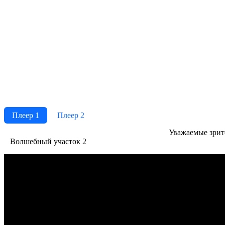
Плеер 1
Плеер 2
Ува­жае­мые зри­те­
Волшебный участок 2