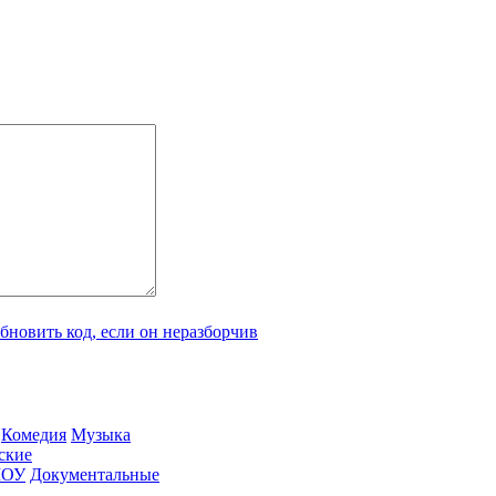
Ко­ме­дия
Му­зы­ка
­ские
ШОУ
До­ку­мен­таль­ные