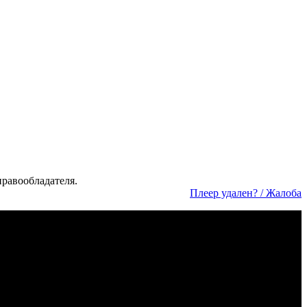
а­во­об­ла­да­те­ля.
Пле­ер уда­лен? / Жа­ло­ба