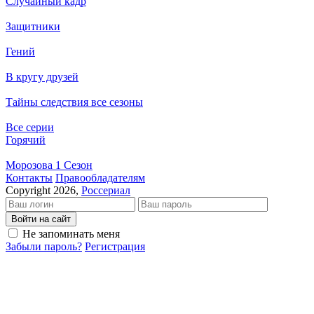
Случайный кадр
Защитники
Гений
В кругу друзей
Тайны следствия все сезоны
Все серии
Горячий
Морозова 1 Сезон
Кон­так­ты
Пра­во­об­ла­да­те­лям
Copyright 2026,
Россериал
Войти на сайт
Не запоминать меня
Забыли пароль?
Регистрация