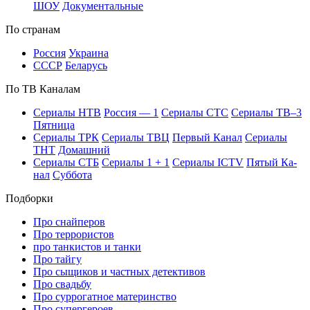
ШОУ
До­ку­мен­таль­ные
По стра­нам
Рос­сия
Ук­раи­на
СССР
Бе­ла­русь
По ТВ Ка­на­лам
Се­риа­лы НТВ
Рос­сия — 1
Се­риа­лы СТС
Се­риа­лы ТВ–3
Пят­ни­ца
Се­риа­лы ТРК
Се­риа­лы ТВЦ
Пер­вый Ка­нал
Се­риа­лы
ТНТ
До­маш­ний
Се­риа­лы СТБ
Се­риа­лы 1 + 1
Се­риа­лы ICTV
Пя­тый Ка­
нал
Суб­бо­та
Подборки
Про снайперов
Про террористов
про танкистов и танки
Про тайгу
Про сыщиков и частных детективов
Про свадьбу
Про суррогатное материнство
Про супергероев