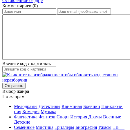
Оставленное сердце
Ком­мен­та­ри­ев (0)
Введите код с картинки:
Отправить
Вы­бор жан­ра
По жан­рам
Ме­ло­дра­мы
Де­тек­ти­вы
Кри­ми­нал
Бое­ви­ки
При­клю­че­
ния
Ко­ме­дия
Му­зы­ка
Фан­та­сти­ка
Фэн­те­зи
Спорт
Ис­то­рия
Дра­мы
Во­ен­ные
Дет­ские
Се­мей­ные
Мис­ти­ка
Трил­ле­ры
Био­гра­фия
Ужа­сы
ТВ —