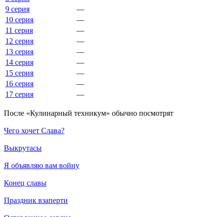
9 серия
—
10 серия
—
11 серия
—
12 серия
—
13 серия
—
14 серия
—
15 серия
—
16 серия
—
17 серия
—
По­сле «Кулинарный техникум» обыч­но по­смот­рят
Чего хочет Слава?
Выкрутасы
Я объявляю вам войну
Конец славы
Праздник взаперти