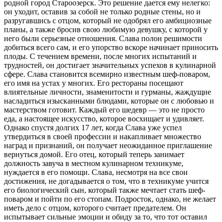
родной город Староозерск. Это решение дается ему нелегко:
он уходит, оставив за собой не только родные стены, но и
разругавшись с отцом, который не одобрял его амбициозные
планы, а также бросив свою любимую девушку, с которой у
него были серьезные отношения. Слава полон решимости
добиться всего сам, и его упорство вскоре начинает приносить
плоды. С течением времени, после многих испытаний и
трудностей, он достигает значительных успехов в кулинарной
сфере. Слава становится всемирно известным шеф-поваром,
его имя на устах у многих. Его рестораны посещают
влиятельные личности, знаменитости и гурманы, жаждущие
насладиться изысканными блюдами, которые он с любовью и
мастерством готовит. Каждый его шедевр — это не просто
еда, а настоящее искусство, которое восхищает и удивляет.
Однако спустя долгих 17 лет, когда Слава уже успел
утвердиться в своей профессии и накапливает множество
наград и признаний, он получает неожиданное приглашение
вернуться домой. Его отец, который теперь занимает
должность завуча в местном кулинарном техникуме,
нуждается в его помощи. Слава, несмотря на все свои
достижения, не догадывается о том, что в техникуме учится
его биологический сын, который также мечтает стать шеф-
поваром и пойти по его стопам. Подросток, однако, не желает
иметь дело с отцом, которого считает предателем. Он
испытывает сильные эмоции и обиду за то, что тот оставил