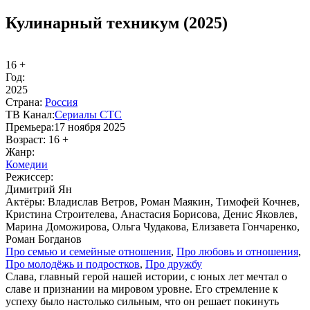
Кулинарный техникум (2025)
16 +
Год:
2025
Стра­на:
Рос­сия
ТВ Ка­нал:
Се­риа­лы СТС
Пре­мье­ра:
17 ноября 2025
Воз­раст:
16 +
Жанр:
Ко­ме­дии
Ре­жис­сер:
Димитрий Ян
Ак­тё­ры:
Владислав Ветров, Роман Маякин, Тимофей Кочнев,
Кристина Строителева, Анастасия Борисова, Денис Яковлев,
Марина Доможирова, Ольга Чудакова, Елизавета Гончаренко,
Роман Богданов
Про се­мью и се­мей­ные от­но­ше­ния
,
Про лю­бовь и от­но­ше­ния
,
Про мо­ло­дёжь и под­ро­ст­ков
,
Про друж­бу
Слава, главный герой нашей истории, с юных лет мечтал о
славе и признании на мировом уровне. Его стремление к
успеху было настолько сильным, что он решает покинуть