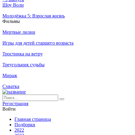
Шоу Воли
Молодёжка 5: Взрослая жизнь
Филь­мы
Мертвые лилии
Игры для детей старшего возраста
Тростинка на ветру
Треугольник судьбы
Мираж
Схватка
Ре­ги­ст­ра­ция
Вой­ти
Глав­ная стра­ни­ца
Подборки
2022