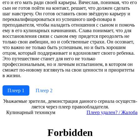
его и его мать ради своей карьеры. Вячеслав, понимая, что его
сын не готов пойти на контакт, решает, что должен сделать
шаг навстречу. Он готов оставить свою звёздную карьеру и
переквалифицироваться из успешного шеф-повара в
преподавателя, чтобы наладить отношения с сыном и помочь
ему в его кулинарных начинаниях. Слава понимает, что для
восстановления связи с сыном ему придется преодолеть не
только свои амбиции, но и собственные страхи. Он осознает,
что важно не только быть успешным, но и быть хорошим
отцом, который поддерживает и вдохновляет своего ребенка.
Это путешествие станет для него не только
профессиональным, но и личным испытанием, в котором он
сможет по-новому взглянуть на свои ценности и приоритеты
в жизни.
Плеер 1
Плеер 2
Ува­жае­мые зри­те­ли, де­мон­ст­ра­ция дан­но­го се­риа­ла осу­ще­ст­в­
ля­ет­ся че­рез пле­ер пра­во­об­ла­да­те­ля.
Кулинарный техникум
Пле­ер уда­лен? / Жа­ло­ба