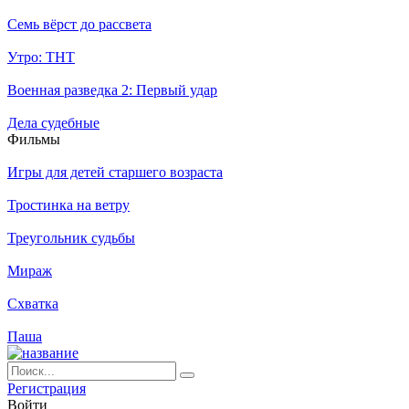
Семь вёрст до рассвета
Утро: ТНТ
Военная разведка 2: Первый удар
Дела судебные
Филь­мы
Игры для детей старшего возраста
Тростинка на ветру
Треугольник судьбы
Мираж
Схватка
Паша
Ре­ги­ст­ра­ция
Вой­ти