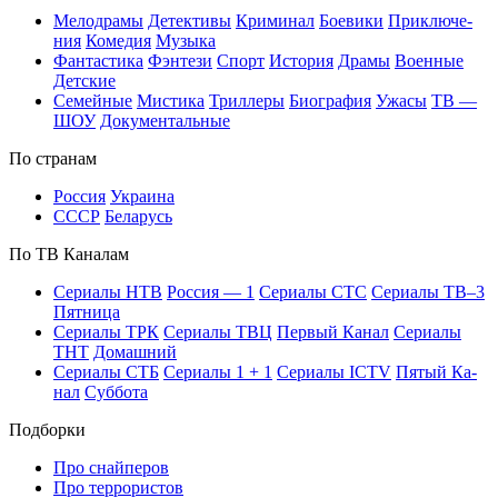
Ме­ло­дра­мы
Де­тек­ти­вы
Кри­ми­нал
Бое­ви­ки
При­клю­че­
ния
Ко­ме­дия
Му­зы­ка
Фан­та­сти­ка
Фэн­те­зи
Спорт
Ис­то­рия
Дра­мы
Во­ен­ные
Дет­ские
Се­мей­ные
Мис­ти­ка
Трил­ле­ры
Био­гра­фия
Ужа­сы
ТВ —
ШОУ
До­ку­мен­таль­ные
По стра­нам
Рос­сия
Ук­раи­на
СССР
Бе­ла­русь
По ТВ Ка­на­лам
Се­риа­лы НТВ
Рос­сия — 1
Се­риа­лы СТС
Се­риа­лы ТВ–3
Пят­ни­ца
Се­риа­лы ТРК
Се­риа­лы ТВЦ
Пер­вый Ка­нал
Се­риа­лы
ТНТ
До­маш­ний
Се­риа­лы СТБ
Се­риа­лы 1 + 1
Се­риа­лы ICTV
Пя­тый Ка­
нал
Суб­бо­та
Подборки
Про снайперов
Про террористов