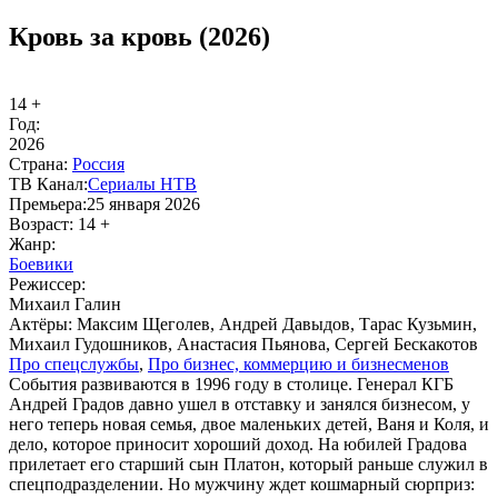
Кровь за кровь (2026)
14 +
Год:
2026
Стра­на:
Рос­сия
ТВ Ка­нал:
Се­риа­лы НТВ
Пре­мье­ра:
25 января 2026
Воз­раст:
14 +
Жанр:
Бое­ви­ки
Ре­жис­сер:
Михаил Галин
Ак­тё­ры:
Максим Щеголев, Андрей Давыдов, Тарас Кузьмин,
Михаил Гудошников, Анастасия Пьянова, Сергей Бескакотов
Про спец­служ­бы
,
Про биз­нес, ком­мер­цию и биз­нес­ме­нов
События развиваются в 1996 году в столице. Генерал КГБ
Андрей Градов давно ушел в отставку и занялся бизнесом, у
него теперь новая семья, двое маленьких детей, Ваня и Коля, и
дело, которое приносит хороший доход. На юбилей Градова
прилетает его старший сын Платон, который раньше служил в
спецподразделении. Но мужчину ждет кошмарный сюрприз: