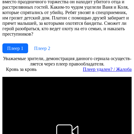
вместо праздничного торжества он находит убитого отца и
расстрелянных гостей. Каким-то чудом уцелели Ваня и Коля,
которые спрятались от убийц. Ребят увозят в спецприемник,
им грозит детский дом. Платон с помощью друзей забирает и
прячет малышей, за которыми охотятся бандиты. Сможет ли
герой разобраться, кто ведет охоту на его семью, и наказать
преступников?
Плеер 1
Плеер 2
Ува­жае­мые зри­те­ли, де­мон­ст­ра­ция дан­но­го се­риа­ла осу­ще­ст­в­
ля­ет­ся че­рез пле­ер пра­во­об­ла­да­те­ля.
Кровь за кровь
Пле­ер уда­лен? / Жа­ло­ба