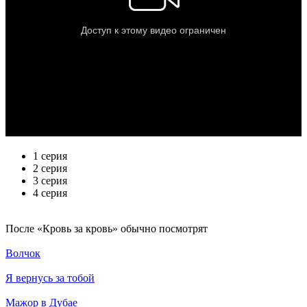
1 серия
2 серия
3 серия
4 серия
По­сле «Кровь за кровь» обыч­но по­смот­рят
Волчок
Я вернусь за тобой
Мажор в Дубае