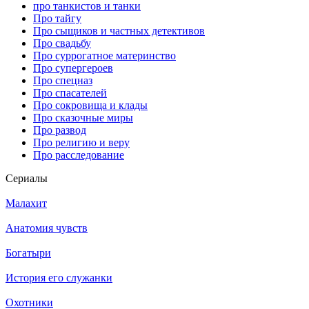
про танкистов и танки
Про тайгу
Про сыщиков и частных детективов
Про свадьбу
Про суррогатное материнство
Про супергероев
Про спецназ
Про спасателей
Про сокровища и клады
Про сказочные миры
Про развод
Про религию и веру
Про расследование
Се­риа­лы
Малахит
Анатомия чувств
Богатыри
История его служанки
Охотники