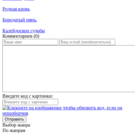
Родная кровь
Бородатый нянь.
Калейдоскоп судьбы
Ком­мен­та­ри­ев (0)
Введите код с картинки:
Отправить
Вы­бор жан­ра
По жан­рам