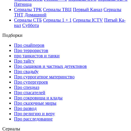
Пят­ни­ца
Се­риа­лы ТРК
Се­риа­лы ТВЦ
Пер­вый Ка­нал
Се­риа­лы
ТНТ
До­маш­ний
Се­риа­лы СТБ
Се­риа­лы 1 + 1
Се­риа­лы ICTV
Пя­тый Ка­
нал
Суб­бо­та
Подборки
Про снайперов
Про террористов
про танкистов и танки
Про тайгу
Про сыщиков и частных детективов
Про свадьбу
Про суррогатное материнство
Про супергероев
Про спецназ
Про спасателей
Про сокровища и клады
Про сказочные миры
Про развод
Про религию и веру
Про расследование
Се­риа­лы