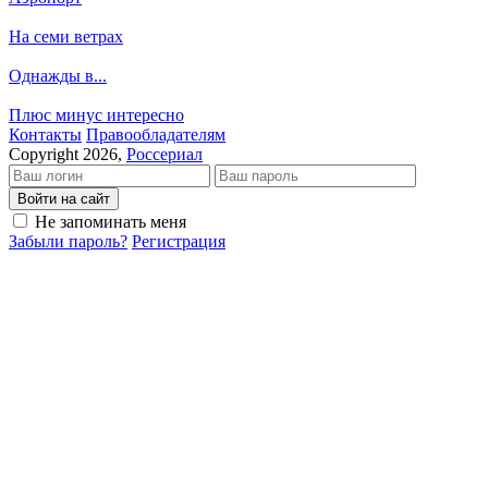
На семи ветрах
Однажды в...
Плюс минус интересно
Кон­так­ты
Пра­во­об­ла­да­те­лям
Copyright 2026,
Россериал
Войти на сайт
Не запоминать меня
Забыли пароль?
Регистрация