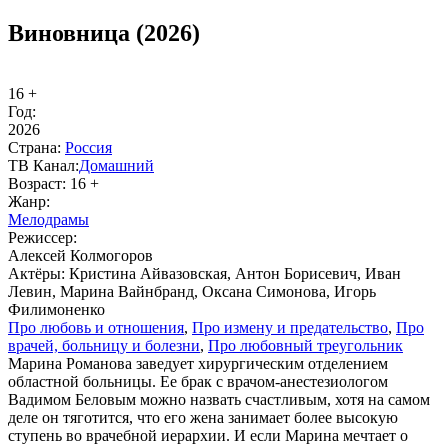
Виновница (2026)
16 +
Год:
2026
Стра­на:
Рос­сия
ТВ Ка­нал:
До­маш­ний
Воз­раст:
16 +
Жанр:
Ме­ло­дра­мы
Ре­жис­сер:
Алексей Колмогоров
Ак­тё­ры:
Кристина Айвазовская, Антон Борисевич, Иван
Левин, Марина Вайнбранд, Оксана Симонова, Игорь
Филимоненко
Про лю­бовь и от­но­ше­ния
,
Про из­ме­ну и пре­да­тель­ст­во
,
Про
вра­чей, боль­ни­цу и бо­лез­ни
,
Про лю­бов­ный тре­уголь­ник
Марина Романова заведует хирургическим отделением
областной больницы. Ее брак с врачом-анестезиологом
Вадимом Беловым можно назвать счастливым, хотя на самом
деле он тяготится, что его жена занимает более высокую
ступень во врачебной иерархии. И если Марина мечтает о