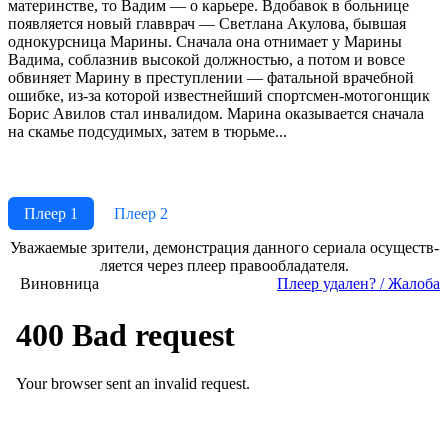
материнстве, то Вадим — о карьере. Вдобавок в больнице
появляется новый главврач — Светлана Акулова, бывшая
однокурсница Марины. Сначала она отнимает у Марины
Вадима, соблазнив высокой должностью, а потом и вовсе
обвиняет Марину в преступлении — фатальной врачебной
ошибке, из-за которой известнейший спортсмен-мотогонщик
Борис Авилов стал инвалидом. Марина оказывается сначала
на скамье подсудимых, затем в тюрьме...
Плеер 1
Плеер 2
Ува­жае­мые зри­те­ли, де­мон­ст­ра­ция дан­но­го се­риа­ла осу­ще­ст­в­
ля­ет­ся че­рез пле­ер пра­во­об­ла­да­те­ля.
Виновница
Пле­ер уда­лен? / Жа­ло­ба