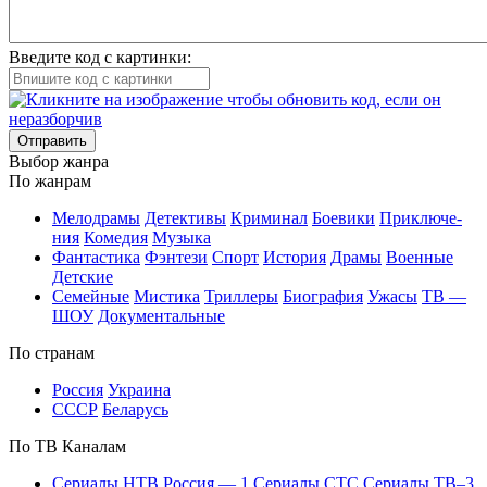
Введите код с картинки:
Отправить
Вы­бор жан­ра
По жан­рам
Ме­ло­дра­мы
Де­тек­ти­вы
Кри­ми­нал
Бое­ви­ки
При­клю­че­
ния
Ко­ме­дия
Му­зы­ка
Фан­та­сти­ка
Фэн­те­зи
Спорт
Ис­то­рия
Дра­мы
Во­ен­ные
Дет­ские
Се­мей­ные
Мис­ти­ка
Трил­ле­ры
Био­гра­фия
Ужа­сы
ТВ —
ШОУ
До­ку­мен­таль­ные
По стра­нам
Рос­сия
Ук­раи­на
СССР
Бе­ла­русь
По ТВ Ка­на­лам
Се­риа­лы НТВ
Рос­сия — 1
Се­риа­лы СТС
Се­риа­лы ТВ–3