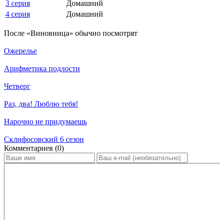
3 серия
Домашний
4 серия
Домашний
По­сле «Виновница» обыч­но по­смот­рят
Ожерелье
Арифметика подлости
Четверг
Раз, два! Люблю тебя!
Нарочно не придумаешь
Склифосовский 6 сезон
Ком­мен­та­ри­ев (0)