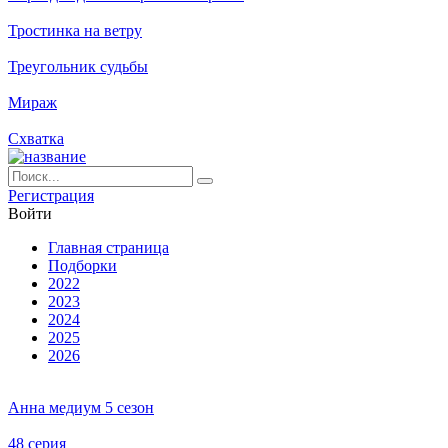
Тростинка на ветру
Треугольник судьбы
Мираж
Схватка
Ре­ги­ст­ра­ция
Вой­ти
Глав­ная стра­ни­ца
Подборки
2022
2023
2024
2025
2026
Анна медиум 5 сезон
48 серия