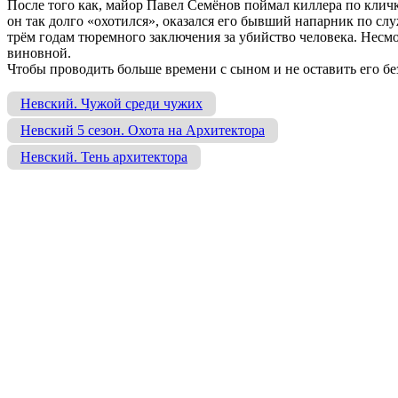
После того как, майор Павел Семёнов поймал киллера по кличк
он так долго «охотился», оказался его бывший напарник по сл
трём годам тюремного заключения за убийство человека. Несмот
виновной.
Чтобы проводить больше времени с сыном и не оставить его б
Невский. Чужой среди чужих
Невский 5 сезон. Охота на Архитектора
Невский. Тень архитектора