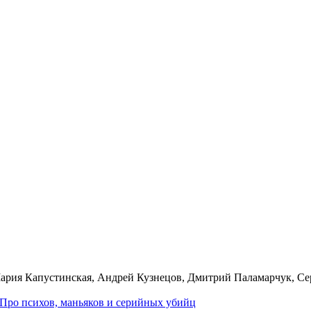
Мария Капустинская, Андрей Кузнецов, Дмитрий Паламарчук, С
Про пси­хов, мань­я­ков и се­рий­ных убийц