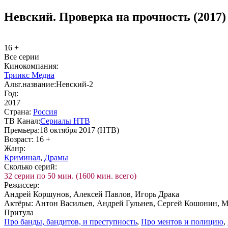
Невский. Проверка на прочность (2017)
16 +
Все серии
Ки­но­ком­па­ния:
Триикс Медиа
Альт.на­зва­ние:
Невский-2
Год:
2017
Стра­на:
Рос­сия
ТВ Ка­нал:
Се­риа­лы НТВ
Пре­мье­ра:
18 октября 2017 (НТВ)
Воз­раст:
16 +
Жанр:
Кри­ми­нал
,
Дра­мы
Сколь­ко се­рий:
32 серии по 50 мин. (1600 мин. всего)
Ре­жис­сер:
Андрей Коршунов, Алексей Павлов, Игорь Драка
Ак­тё­ры:
Антон Васильев, Андрей Гульнев, Сергей Кошонин, 
Притула
Про бан­ды, бан­ди­тов, и пре­ступ­ность
,
Про мен­тов и по­ли­цию
,