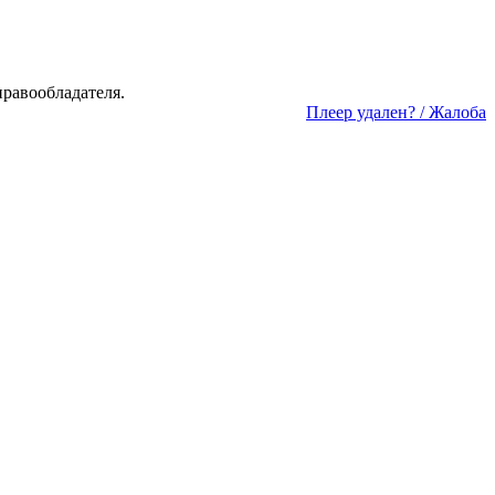
а­во­об­ла­да­те­ля.
Пле­ер уда­лен? / Жа­ло­ба