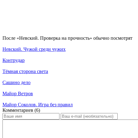
По­сле «Невский. Проверка на прочность» обыч­но по­смот­рят
Невский. Чужой среди чужих
Контрудар
Тёмная сторона света
Сашино дело
Майор Ветров
Майор Соколов. Игра без правил
Ком­мен­та­ри­ев (6)