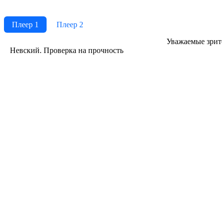
Плеер 1
Плеер 2
Ува­жае­мые зри­те­
Невский. Проверка на прочность