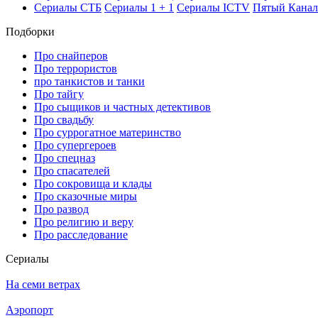
Се­риа­лы СТБ
Се­риа­лы 1 + 1
Се­риа­лы ICTV
Пя­тый Ка­нал
Подборки
Про снайперов
Про террористов
про танкистов и танки
Про тайгу
Про сыщиков и частных детективов
Про свадьбу
Про суррогатное материнство
Про супергероев
Про спецназ
Про спасателей
Про сокровища и клады
Про сказочные миры
Про развод
Про религию и веру
Про расследование
Се­риа­лы
На семи ветрах
Аэропорт