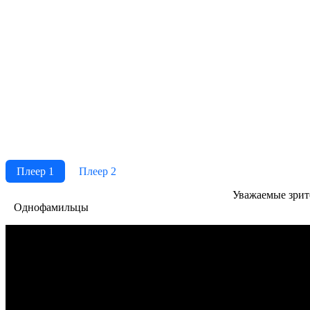
Плеер 1
Плеер 2
Ува­жае­мые зри­те­
Однофамильцы