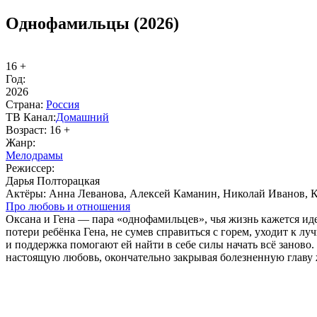
Однофамильцы (2026)
16 +
Год:
2026
Стра­на:
Рос­сия
ТВ Ка­нал:
До­маш­ний
Воз­раст:
16 +
Жанр:
Ме­ло­дра­мы
Ре­жис­сер:
Дарья Полторацкая
Ак­тё­ры:
Анна Леванова, Алексей Каманин, Николай Иванов, 
Про лю­бовь и от­но­ше­ния
Оксана и Гена — пара «однофамильцев», чья жизнь кажется иде
потери ребёнка Гена, не сумев справиться с горем, уходит к лу
и поддержка помогают ей найти в себе силы начать всё заново.
настоящую любовь, окончательно закрывая болезненную главу 