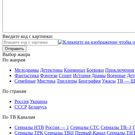
Введите код с картинки:
Отправить
Вы­бор жан­ра
По жан­рам
Ме­ло­дра­мы
Де­тек­ти­вы
Кри­ми­нал
Бое­ви­ки
При­клю­че­ния
Фан­та­сти­ка
Фэн­те­зи
Спорт
Ис­то­рия
Дра­мы
Во­ен­ные
Дет
Се­мей­ные
Мис­ти­ка
Трил­ле­ры
Био­гра­фия
Ужа­сы
ТВ — 
По стра­нам
Рос­сия
Ук­раи­на
СССР
Бе­ла­русь
По ТВ Ка­на­лам
Се­риа­лы НТВ
Рос­сия — 1
Се­риа­лы СТС
Се­риа­лы ТВ–3
П
Се­риа­лы ТРК
Се­риа­лы ТВЦ
Пер­вый Ка­нал
Се­риа­лы ТН