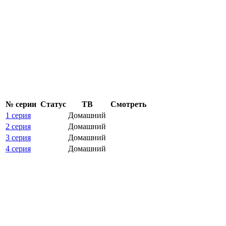
№ се­рии
Ста­тус
ТВ
Смот­реть
1 серия
Домашний
2 серия
Домашний
3 серия
Домашний
4 серия
Домашний