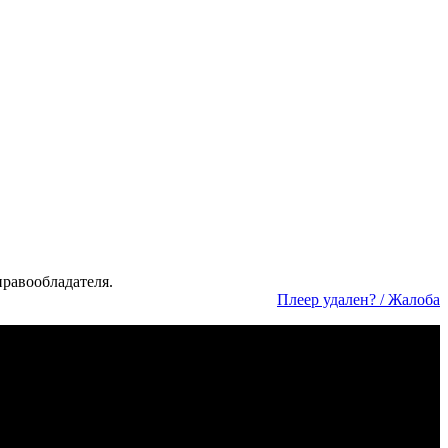
а­во­об­ла­да­те­ля.
Пле­ер уда­лен? / Жа­ло­ба