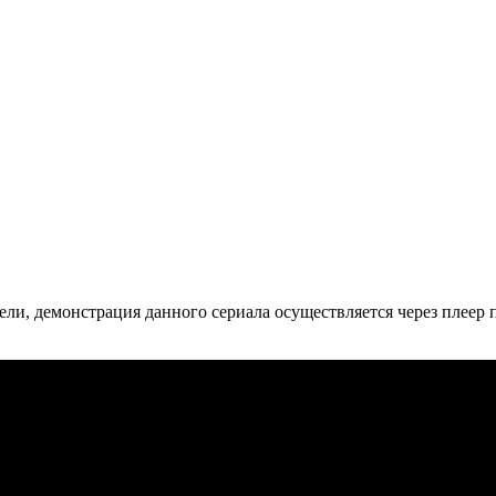
ли, де­мон­ст­ра­ция дан­но­го се­риа­ла осу­ще­ст­в­ля­ет­ся че­рез пле­ер пр