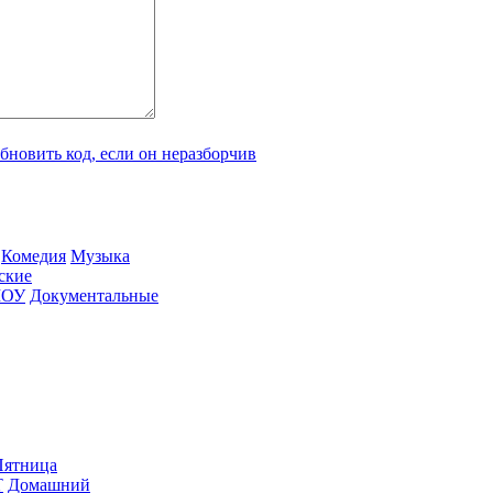
Ко­ме­дия
Му­зы­ка
­ские
ШОУ
До­ку­мен­таль­ные
ят­ни­ца
Т
До­маш­ний