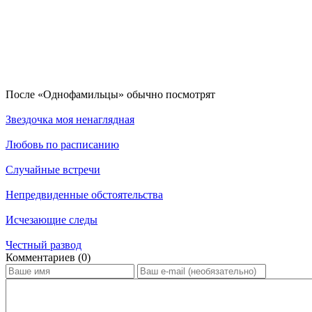
По­сле «Однофамильцы» обыч­но по­смот­рят
Звездочка моя ненаглядная
Любовь по расписанию
Случайные встречи
Непредвиденные обстоятельства
Исчезающие следы
Честный развод
Ком­мен­та­ри­ев (0)