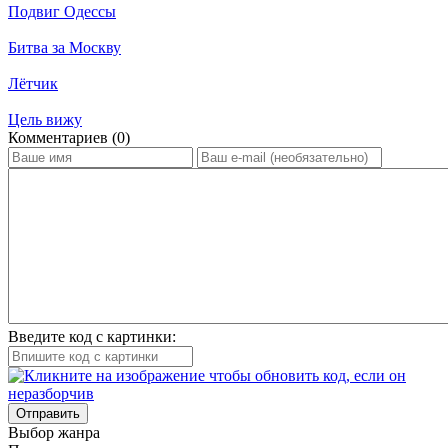
Подвиг Одессы
Битва за Москву
Лётчик
Цель вижу
Ком­мен­та­ри­ев (0)
Введите код с картинки:
Отправить
Вы­бор жан­ра