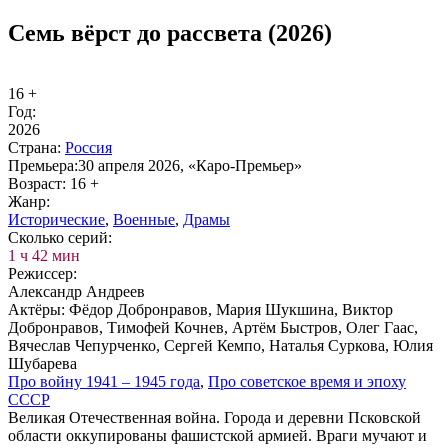
Семь вёрст до рассвета (2026)
16 +
Год:
2026
Стра­на:
Рос­сия
Пре­мье­ра:
30 апреля 2026, «Каро-Премьер»
Воз­раст:
16 +
Жанр:
Ис­то­ри­че­ские
,
Во­ен­ные
,
Дра­мы
Сколь­ко се­рий:
1 ч 42 мин
Ре­жис­сер:
Александр Андреев
Ак­тё­ры:
Фёдор Добронравов, Мария Шукшина, Виктор
Добронравов, Тимофей Кочнев, Артём Быстров, Олег Гаас,
Вячеслав Чепурченко, Сергей Кемпо, Наталья Суркова, Юлия
Шубарева
Про вой­ну 1941 – 1945 го­да
,
Про со­вет­ское вре­мя и эпо­ху
СССР
Великая Отечественная война. Города и деревни Псковской
области оккупированы фашистской армией. Враги мучают и