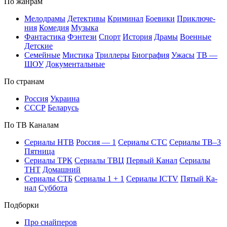
По жан­рам
Ме­ло­дра­мы
Де­тек­ти­вы
Кри­ми­нал
Бое­ви­ки
При­клю­че­
ния
Ко­ме­дия
Му­зы­ка
Фан­та­сти­ка
Фэн­те­зи
Спорт
Ис­то­рия
Дра­мы
Во­ен­ные
Дет­ские
Се­мей­ные
Мис­ти­ка
Трил­ле­ры
Био­гра­фия
Ужа­сы
ТВ —
ШОУ
До­ку­мен­таль­ные
По стра­нам
Рос­сия
Ук­раи­на
СССР
Бе­ла­русь
По ТВ Ка­на­лам
Се­риа­лы НТВ
Рос­сия — 1
Се­риа­лы СТС
Се­риа­лы ТВ–3
Пят­ни­ца
Се­риа­лы ТРК
Се­риа­лы ТВЦ
Пер­вый Ка­нал
Се­риа­лы
ТНТ
До­маш­ний
Се­риа­лы СТБ
Се­риа­лы 1 + 1
Се­риа­лы ICTV
Пя­тый Ка­
нал
Суб­бо­та
Подборки
Про снайперов