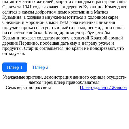
пытают местных жителей, морят их голодом и расстреливают.
С августа 1941 года захвачена и деревня Куракино. Комендант
селится в самом добротном доме крестьянина Матвея
Кузьмина, а хозяева вынуждены ютиться в холодном сарае.
Снежной и морозной зимой 1942 года немецкая дивизия
получает приказ наступать и выйти в тыл, неожиданно напав
на советские войска. Командир немцев требует, чтобы
Кузьмин показал солдатам дорогу к занятой Красной армией
деревне Першино, пообещав дать ему в награду ружье и
продукты. Старик соглашается, но враги не подозревают, что
он задумал.
Плеер 1
Плеер 2
Ува­жае­мые зри­те­ли, де­мон­ст­ра­ция дан­но­го се­риа­ла осу­ще­ст­в­
ля­ет­ся че­рез пле­ер пра­во­об­ла­да­те­ля.
Семь вёрст до рассвета
Пле­ер уда­лен? / Жа­ло­ба