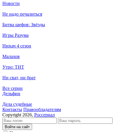
Новости
Не надо печалиться
Битва шефов: Звёзды
Игры Разума
Нюхач 4 сезон
Малахов
Утро: ТНТ
Ни сват, ни брат
Все серии
Дельфин
Дела судебные
Кон­так­ты
Пра­во­об­ла­да­те­лям
Copyright 2026,
Россериал
Войти на сайт