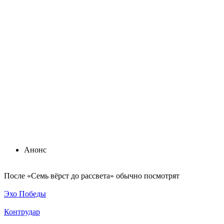
Анонс
По­сле «Семь вёрст до рассвета» обыч­но по­смот­рят
Эхо Победы
Контрудар