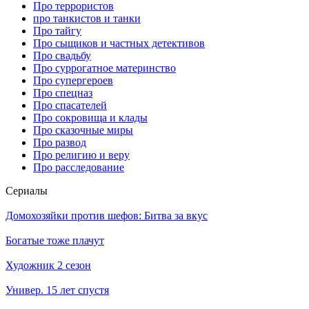
Про террористов
про танкистов и танки
Про тайгу
Про сыщиков и частных детективов
Про свадьбу
Про суррогатное материнство
Про супергероев
Про спецназ
Про спасателей
Про сокровища и клады
Про сказочные миры
Про развод
Про религию и веру
Про расследование
Се­риа­лы
Домохозяйки против шефов: Битва за вкус
Богатые тоже плачут
Художник 2 сезон
Универ. 15 лет спустя