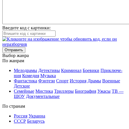
Введите код с картинки:
Отправить
Вы­бор жан­ра
По жан­рам
Ме­ло­дра­мы
Де­тек­ти­вы
Кри­ми­нал
Бое­ви­ки
При­клю­че­
ния
Ко­ме­дия
Му­зы­ка
Фан­та­сти­ка
Фэн­те­зи
Спорт
Ис­то­рия
Дра­мы
Во­ен­ные
Дет­ские
Се­мей­ные
Мис­ти­ка
Трил­ле­ры
Био­гра­фия
Ужа­сы
ТВ —
ШОУ
До­ку­мен­таль­ные
По стра­нам
Рос­сия
Ук­раи­на
СССР
Бе­ла­русь