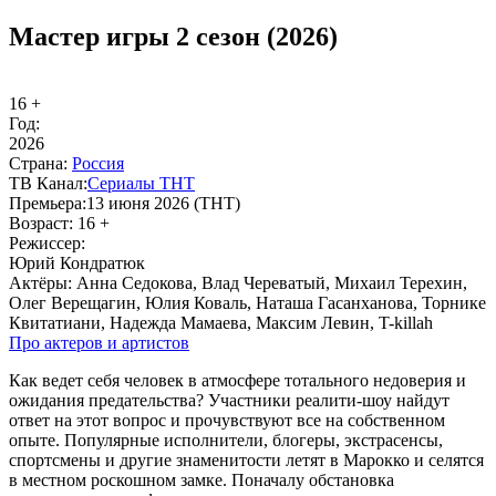
Мастер игры 2 сезон (2026)
16 +
Год:
2026
Стра­на:
Рос­сия
ТВ Ка­нал:
Се­риа­лы ТНТ
Пре­мье­ра:
13 июня 2026 (ТНТ)
Воз­раст:
16 +
Ре­жис­сер:
Юрий Кондратюк
Ак­тё­ры:
Анна Седокова, Влад Череватый, Михаил Терехин,
Олег Верещагин, Юлия Коваль, Наташа Гасанханова, Торнике
Квитатиани, Надежда Мамаева, Максим Левин, T-killah
Про ак­те­ров и ар­ти­стов
Как ведет себя человек в атмосфере тотального недоверия и
ожидания предательства? Участники реалити-шоу найдут
ответ на этот вопрос и прочувствуют все на собственном
опыте. Популярные исполнители, блогеры, экстрасенсы,
спортсмены и другие знаменитости летят в Марокко и селятся
в местном роскошном замке. Поначалу обстановка