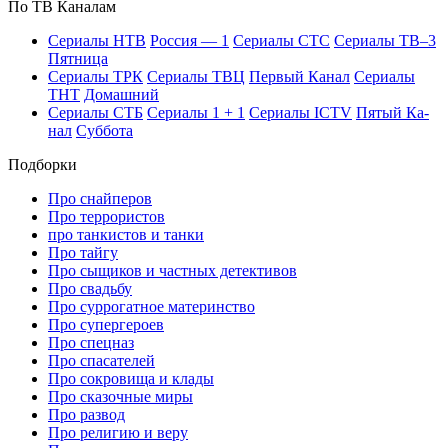
По ТВ Ка­на­лам
Се­риа­лы НТВ
Рос­сия — 1
Се­риа­лы СТС
Се­риа­лы ТВ–3
Пят­ни­ца
Се­риа­лы ТРК
Се­риа­лы ТВЦ
Пер­вый Ка­нал
Се­риа­лы
ТНТ
До­маш­ний
Се­риа­лы СТБ
Се­риа­лы 1 + 1
Се­риа­лы ICTV
Пя­тый Ка­
нал
Суб­бо­та
Подборки
Про снайперов
Про террористов
про танкистов и танки
Про тайгу
Про сыщиков и частных детективов
Про свадьбу
Про суррогатное материнство
Про супергероев
Про спецназ
Про спасателей
Про сокровища и клады
Про сказочные миры
Про развод
Про религию и веру