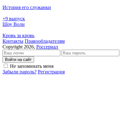
История его служанки
+9 выпуск
Шоу Воли
Кровь за кровь
Кон­так­ты
Пра­во­об­ла­да­те­лям
Copyright 2026,
Россериал
Войти на сайт
Не запоминать меня
Забыли пароль?
Регистрация