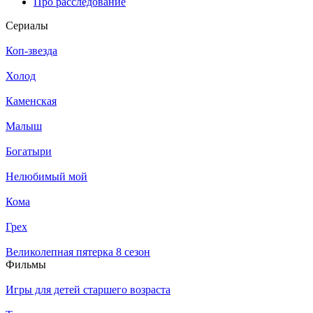
Про расследование
Се­риа­лы
Коп-звезда
Холод
Каменская
Малыш
Богатыри
Нелюбимый мой
Кома
Грех
Великолепная пятерка 8 сезон
Филь­мы
Игры для детей старшего возраста