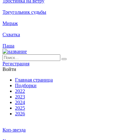
Тростинка на ветру
Треугольник судьбы
Мираж
Схватка
Паша
Ре­ги­ст­ра­ция
Вой­ти
Глав­ная стра­ни­ца
Подборки
2022
2023
2024
2025
2026
Коп-звезда