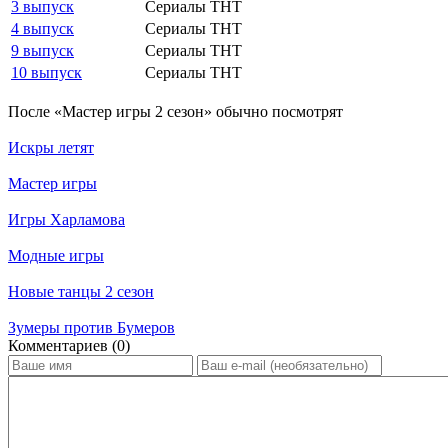
3 выпуск
Сериалы ТНТ
4 выпуск
Сериалы ТНТ
9 выпуск
Сериалы ТНТ
10 выпуск
Сериалы ТНТ
По­сле «Мастер игры 2 сезон» обыч­но по­смот­рят
Искры летят
Мастер игры
Игры Харламова
Модные игры
Hoвыe тaнцы 2 ceзoн
Зумеры против Бумеров
Ком­мен­та­ри­ев (0)